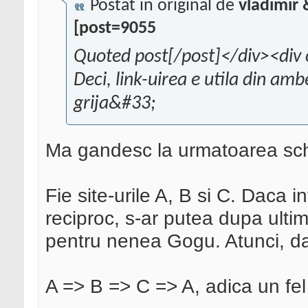
Postat în original de
vladimir
[post=9055
Quoted post[/post]</div><div 
Deci, link-uirea e utila din am
grija&#33;
Ma gandesc la urmatoarea s
Fie site-urile A, B si C. Daca in
reciproc, s-ar putea dupa ultim
pentru nenea Gogu. Atunci, daca 
A => B => C => A, adica un fel d