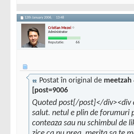
12th January 2006,
13:48
Cristian Mezei
Administrator
Reputatie:
66
Postat în original de
meetzah 
[post=9006
Quoted post[/post]</div><div 
salut. netul e plin de forumuri
conteaza sau nu schimbul de l
zice ca nu prea. merita sa te m