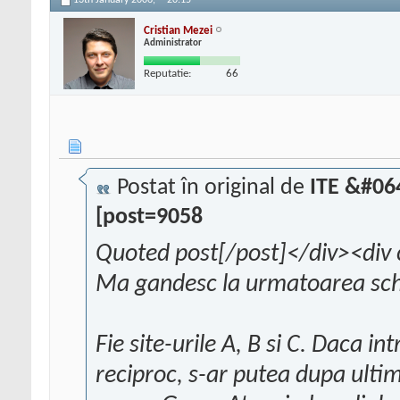
13th January 2006,
20:15
Cristian Mezei
Administrator
Reputatie:
66
Postat în original de
ITE &#06
[post=9058
Quoted post[/post]</div><div 
Ma gandesc la urmatoarea sc
Fie site-urile A, B si C. Daca in
reciproc, s-ar putea dupa ultim