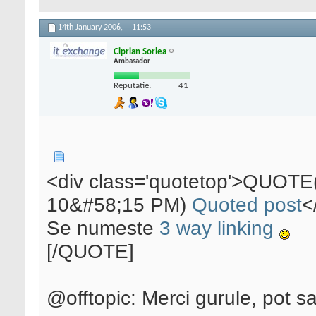
14th January 2006,
11:53
Ciprian Sorlea
Ambasador
Reputatie:
41
<div class='quotetop'>QUOTE(
10&#58;15 PM)
Quoted post
<
Se numeste
3 way linking
[/QUOTE]
@offtopic: Merci gurule, pot sa 