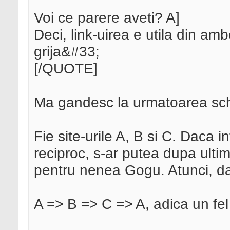
Voi ce parere aveti? A]
Deci, link-uirea e utila din am
grija&#33;
[/QUOTE]
Ma gandesc la urmatoarea s
Fie site-urile A, B si C. Daca in
reciproc, s-ar putea dupa ultim
pentru nenea Gogu. Atunci, daca 
A => B => C => A, adica un fel d