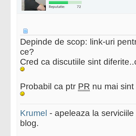
Reputatie:
72
Depinde de scop: link-uri pen
ce?
Cred ca discutiile sint diferite.
Probabil ca ptr
PR
nu mai sint 
Krumel
- apeleaza la serviciile
blog.