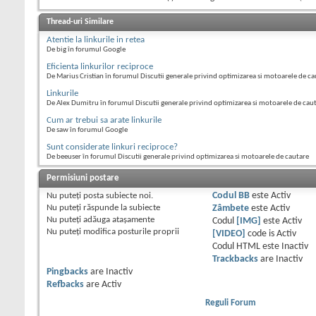
Thread-uri Similare
Atentie la linkurile in retea
De big în forumul Google
Eficienta linkurilor reciproce
De Marius Cristian în forumul Discutii generale privind optimizarea si motoarele de ca
Linkurile
De Alex Dumitru în forumul Discutii generale privind optimizarea si motoarele de cau
Cum ar trebui sa arate linkurile
De saw în forumul Google
Sunt considerate linkuri reciproce?
De beeuser în forumul Discutii generale privind optimizarea si motoarele de cautare
Permisiuni postare
Nu puteţi
posta subiecte noi.
Codul BB
este
Activ
Nu puteţi
răspunde la subiecte
Zâmbete
este
Activ
Nu puteţi
adăuga ataşamente
Codul
[IMG]
este
Activ
Nu puteţi
modifica posturile proprii
[VIDEO]
code is
Activ
Codul HTML este
Inactiv
Trackbacks
are
Inactiv
Pingbacks
are
Inactiv
Refbacks
are
Activ
Reguli Forum