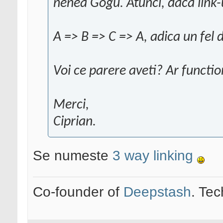
nenea Gogu. Atunci, daca link-ur
A => B => C => A, adica un fel d
Voi ce parere aveti? Ar functi
Merci,
Ciprian.
Se numeste
3 way linking
Co-founder of
Deepstash
. Tec