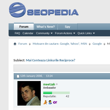
Forum
What's New?
Spy
FAQ
Calendar
Community
Forum Actions
Quick Links
Forum
Motoare de cautare. Google, Yahoo!, MSN
Google
Ma
Subiect:
Mai Conteaza Linkurile Reciproce?
12th January 2006,
13:24
meetzah
Ambasador
Reputatie:
42