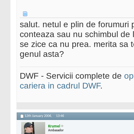
salut. netul e plin de forumur
conteaza sau nu schimbul de l
se zice ca nu prea. merita sa t
genul asta?
DWF - Servicii complete de
op
cariera in cadrul DWF
.
12th January 2006,
13:46
Krumel
Ambasador