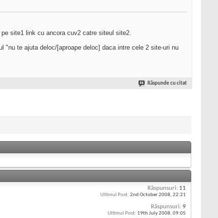
 pe site1 link cu ancora cuv2 catre siteul site2.
l "nu te ajuta deloc/[aproape deloc] daca intre cele 2 site-uri nu
Răspunde cu citat
Răspunsuri:
11
Ultimul Post:
2nd October 2008,
22:21
Răspunsuri:
9
Ultimul Post:
19th July 2008,
09:05