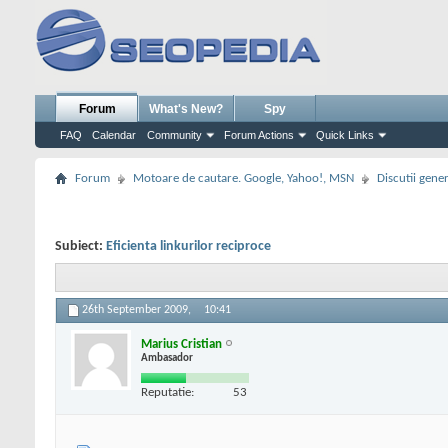
Forum
What's New?
Spy
FAQ
Calendar
Community
Forum Actions
Quick Links
Forum
Motoare de cautare. Google, Yahoo!, MSN
Discutii gene
Subiect:
Eficienta linkurilor reciproce
26th September 2009,
10:41
Marius Cristian
Ambasador
Reputatie:
53