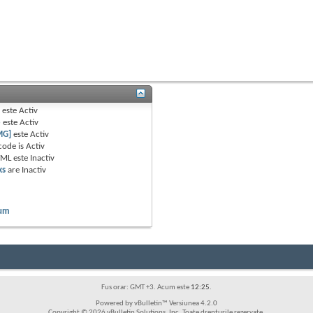
B
este
Activ
e
este
Activ
MG]
este
Activ
code is
Activ
TML este
Inactiv
ks
are
Inactiv
rum
Fus orar: GMT +3. Acum este
12:25
.
Powered by vBulletin™ Versiunea 4.2.0
Copyright © 2026 vBulletin Solutions, Inc. Toate drepturile rezervate.