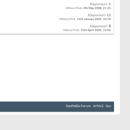
Răspunsuri:
5
Ultimul Post:
4th May 2008,
21:25
Răspunsuri:
12
Ultimul Post:
15th January 2006,
10:59
Răspunsuri:
8
Ultimul Post:
25th April 2005,
22:06
SeoPedia Forum
Arhivă
Sus