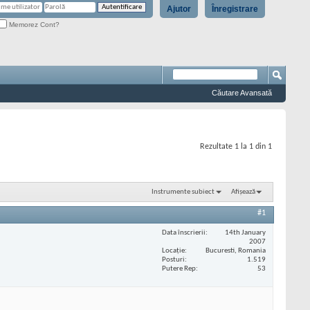
Ajutor
Înregistrare
Memorez Cont?
Căutare Avansată
Rezultate 1 la 1 din 1
Instrumente subiect
Afișează
#1
Data înscrierii
14th January
2007
Locaţie
Bucuresti, Romania
Posturi
1.519
Putere Rep
53