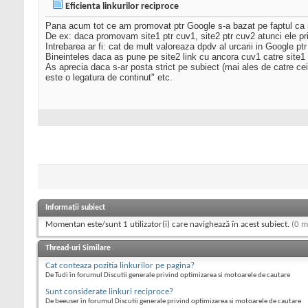
Eficienta linkurilor reciproce
Pana acum tot ce am promovat ptr Google s-a bazat pe faptul ca sit
De ex: daca promovam site1 ptr cuv1, site2 ptr cuv2 atunci ele pri
Intrebarea ar fi: cat de mult valoreaza dpdv al urcarii in Google pt
Bineinteles daca as pune pe site2 link cu ancora cuv1 catre site1 s
As aprecia daca s-ar posta strict pe subiect (mai ales de catre cei 
este o legatura de continut" etc.
Informații subiect
Momentan este/sunt 1 utilizator(i) care navighează în acest subiect.
(0 m
Thread-uri Similare
Cat conteaza pozitia linkurilor pe pagina?
De Tudi în forumul Discutii generale privind optimizarea si motoarele de cautare
Sunt considerate linkuri reciproce?
De beeuser în forumul Discutii generale privind optimizarea si motoarele de cautare