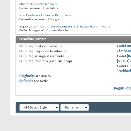
eficienta directoare web
De mari în forumul Bar, lobby...
Mai Conteaza Linkurile Reciproce?
De meetzah în forumul Google
Importanta modului de organizare a directoarelor/linkurilor
De Ben Boingeanu în forumul Google
Permisiuni postare
Nu puteţi
posta subiecte noi.
Codul B
Nu puteţi
răspunde la subiecte
Zâmbet
Nu puteţi
adăuga ataşamente
Codul
[I
Nu puteţi
modifica posturile proprii
[VIDEO]
Codul H
Trackbac
Pingbacks
are
Inactiv
Refbacks
are
Activ
Reguli Fo