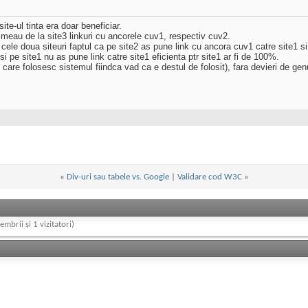
e-ul tinta era doar beneficiar.
meau de la site3 linkuri cu ancorele cuv1, respectiv cuv2.
r cele doua siteuri faptul ca pe site2 as pune link cu ancora cuv1 catre site1 si
i pe site1 nu as pune link catre site1 eficienta ptr site1 ar fi de 100%.
care folosesc sistemul fiindca vad ca e destul de folosit), fara devieri de genu
«
Div-uri sau tabele vs. Google
|
Validare cod W3C
»
embrii și 1 vizitatori)