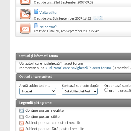
Creat de
cris
, 23rd September 2007 09:32
Vizita editor
1
2
Creat de
big
, 5th September 2007 18:52
Neindexat?
Creat de
alinalin0
, 4th September 2007 22:42
Opțiuni și informații forum
Utilizatori care navighează în acest forum
Momentan sunt
3 utilizatori care navighează în acest forum
. (0 membrii 
Opțiuni afișare subiect
Arată subiecte din...
Sortează subiecte după:
Ordonează subiect
ordine crescă
Legendă pictograme
Conține posturi necitite
Conține posturi citite
Subiect popular cu posturi necitite
Subiect popular fără posturi necitite