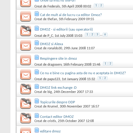
Unde sa inscriu site-ul?
1
2
Creat de
Federals
, 5th April 2008 00:02
Cat de mult ai de lucru ca editor Dmoz?
Creat de
thefan
, 5th February 2009 09:55
DMOZ - si editorii (sau operatorii)
1
2
3
...
6
Creat de
P_C
, 1st July 2008 15:03
DMOZ si Alexa
Creat de
ronaldo30
, 29th June 2008 11:07
Respingere site in dmoz
1
2
Creat de
dragoserv
, 16th February 2008 15:46
Ce nu e bine cu pagina asta de nu e aceptata in DMOZ?
1
2
Creat de
papu123
, 1st January 2008 15:32
DMOZ link exchange :D
Creat de
big
, 24th December 2007 17:33
Topicurile despre ODP
Creat de
Krumel
, 30th November 2007 16:57
Contact editor DMOZ
Creat de
cristis
, 25th October 2007 12:08
editare dmoz