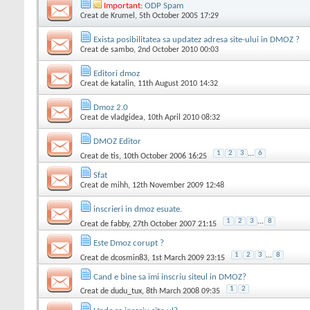
Important:
ODP Spam
Creat de
Krumel
, 5th October 2005 17:29
Exista posibilitatea sa updatez adresa site-ului in DMOZ ?
Creat de
sambo
, 2nd October 2010 00:03
Editori dmoz
Creat de
katalin
, 11th August 2010 14:32
Dmoz 2.0
Creat de
vladgidea
, 10th April 2010 08:32
DMOZ Editor
1
2
3
...
6
Creat de
tis
, 10th October 2006 16:25
Sfat
Creat de
mihh
, 12th November 2009 12:48
inscrieri in dmoz esuate.
1
2
3
...
8
Creat de
fabby
, 27th October 2007 21:15
Este Dmoz corupt ?
1
2
3
...
8
Creat de
dcosmin83
, 1st March 2009 23:15
Cand e bine sa imi inscriu siteul in DMOZ?
1
2
Creat de
dudu_tux
, 8th March 2008 09:35