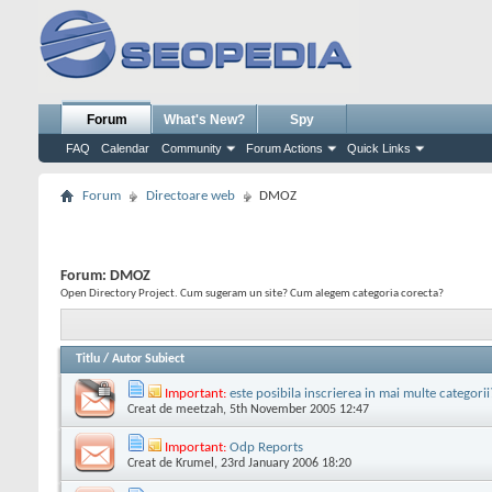
Forum
What's New?
Spy
FAQ
Calendar
Community
Forum Actions
Quick Links
Forum
Directoare web
DMOZ
Forum:
DMOZ
Open Directory Project. Cum sugeram un site? Cum alegem categoria corecta?
Titlu
/
Autor Subiect
Important:
este posibila inscrierea in mai multe categorii
Creat de
meetzah
, 5th November 2005 12:47
Important:
Odp Reports
Creat de
Krumel
, 23rd January 2006 18:20