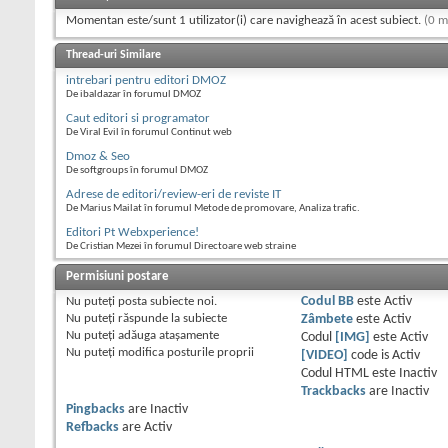
Momentan este/sunt 1 utilizator(i) care navighează în acest subiect.
(0 m
Thread-uri Similare
intrebari pentru editori DMOZ
De ibaldazar în forumul DMOZ
Caut editori si programator
De Viral Evil în forumul Continut web
Dmoz & Seo
De softgroups în forumul DMOZ
Adrese de editori/review-eri de reviste IT
De Marius Mailat în forumul Metode de promovare, Analiza trafic.
Editori Pt Webxperience!
De Cristian Mezei în forumul Directoare web straine
Permisiuni postare
Nu puteţi
posta subiecte noi.
Codul BB
este
Activ
Nu puteţi
răspunde la subiecte
Zâmbete
este
Activ
Nu puteţi
adăuga ataşamente
Codul
[IMG]
este
Activ
Nu puteţi
modifica posturile proprii
[VIDEO]
code is
Activ
Codul HTML este
Inactiv
Trackbacks
are
Inactiv
Pingbacks
are
Inactiv
Refbacks
are
Activ