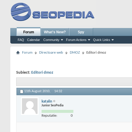
Forum
What's New?
Spy
FAQ
Calendar
Community
Forum Actions
Quick Links
Forum
Directoare web
DMOZ
Editori dmoz
Subiect:
Editori dmoz
11th August 2010,
14:32
katalin
Junior SeoPedia
Reputatie:
0