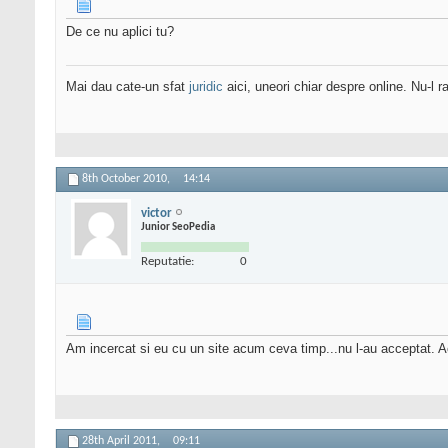
De ce nu aplici tu?
Mai dau cate-un sfat
juridic
aici, uneori chiar despre online. Nu-l ra
8th October 2010,
14:14
victor
Junior SeoPedia
Reputatie:
0
Am incercat si eu cu un site acum ceva timp...nu l-au acceptat. 
28th April 2011,
09:11