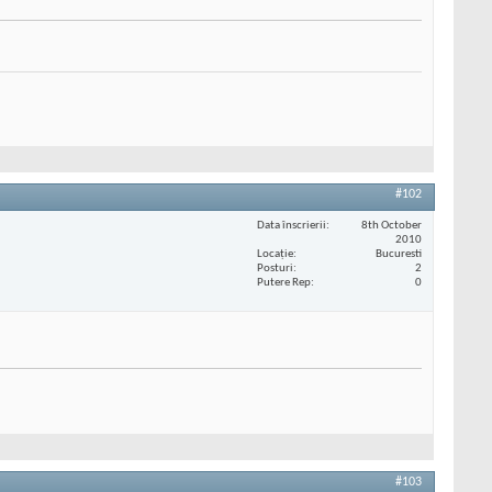
#102
Data înscrierii
8th October
2010
Locaţie
Bucuresti
Posturi
2
Putere Rep
0
#103