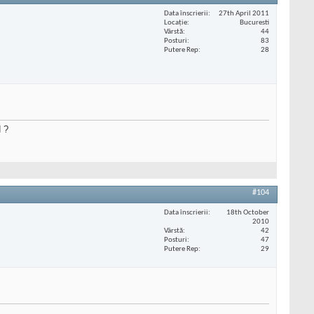
Data înscrierii
27th April 2011
Locaţie
Bucuresti
Vârstă
44
Posturi
83
Putere Rep
28
d ?
#104
Data înscrierii
18th October
2010
Vârstă
42
Posturi
47
Putere Rep
29