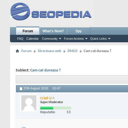
Forum
What's New?
Spy
FAQ
Calendar
Community
Forum Actions
Quick Links
Forum
Directoare web
DMOZ
Cam cat dureaza ?
Subiect:
Cam cat dureaza ?
25th August 2010,
02:47
Cristi U
Super Moderator
Reputatie:
53