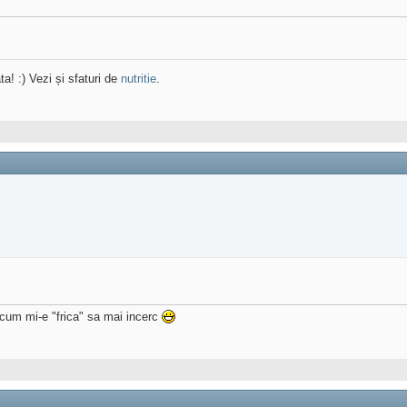
ta! :) Vezi și sfaturi de
nutritie
.
Acum mi-e "frica" sa mai incerc