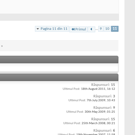
Pagina 11 din 11
...
9
10
11
Primul
»
Răspunsuri:
15
Ultimul Post:
18th August 2011,
16:12
Răspunsuri:
3
Ultimul Post:
7th July 2009,
10:43
Răspunsuri:
9
Ultimul Post:
30th May 2009,
01:25
Răspunsuri:
15
Ultimul Post:
25th March 2008,
00:21
Răspunsuri:
6
Ultimul Post:
19th November 2007,
11:58