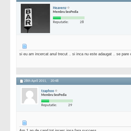
Heavenz
Membru SeoPedia
Reputatie:
28
si eu am incercat anul trecut .. si inca nu este adaugat .. se par
28th April 2011,
20:48
tzaphoo
Membru SeoPedia
Reputatie:
29
Am 1 an de cand tot incerc insa fara success....