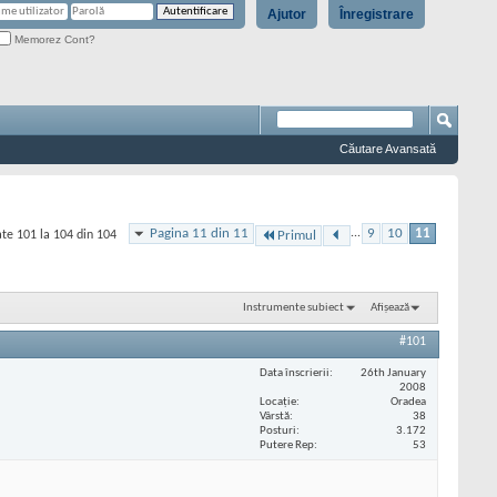
Ajutor
Înregistrare
Memorez Cont?
Căutare Avansată
Pagina 11 din 11
...
9
10
11
te 101 la 104 din 104
Primul
Instrumente subiect
Afișează
#101
Data înscrierii
26th January
2008
Locaţie
Oradea
Vârstă
38
Posturi
3.172
Putere Rep
53