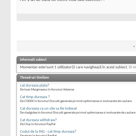
«
Informații subiect
Momentan este/sunt 1 utilizator(i) care navighează în acest subiect.
(0 m
Thread-uri Similare
cat dureaza plata?
De Ioan Margineanu în forumul Adsense
Cat timp dureaza ?
De CODEX în forumul Discutii generale privind optimizarea si motoarele de cautare
Cat dureaza ca un site sa fie indexat
De vladgidea în forumul Discutii generale privind optimizarea si motoarele de cautare
Cat dureaza withdraw?
De Chip în forumul PayPal
Codul de la ING - cat timp dureaza?
De gman în forumul PayPal