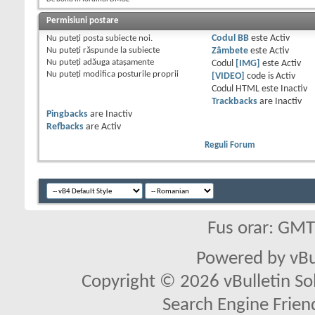
Permisiuni postare
Nu puteţi
posta subiecte noi.
Codul BB
este
Activ
Nu puteţi
răspunde la subiecte
Zâmbete
este
Activ
Nu puteţi
adăuga ataşamente
Codul
[IMG]
este
Activ
Nu puteţi
modifica posturile proprii
[VIDEO]
code is
Activ
Codul HTML este
Inactiv
Trackbacks
are
Inactiv
Pingbacks
are
Inactiv
Refbacks
are
Activ
Reguli Forum
Fus orar: GM
Powered by vBu
Copyright © 2026 vBulletin Solu
Search Engine Frien