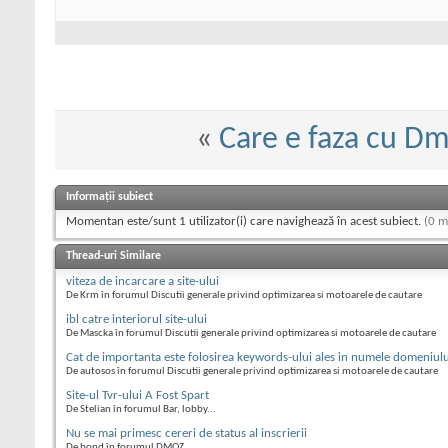
«
Care e faza cu D
Informații subiect
Momentan este/sunt 1 utilizator(i) care navighează în acest subiect.
(0 m
Thread-uri Similare
viteza de incarcare a site-ului
De Krm în forumul Discutii generale privind optimizarea si motoarele de cautare
ibl catre interiorul site-ului
De Mascka în forumul Discutii generale privind optimizarea si motoarele de cautare
Cat de importanta este folosirea keywords-ului ales in numele domeniulu
De autosos în forumul Discutii generale privind optimizarea si motoarele de cautare
Site-ul Tvr-ului A Fost Spart
De Stelian în forumul Bar, lobby...
Nu se mai primesc cereri de status al inscrierii
De bond în forumul DMOZ