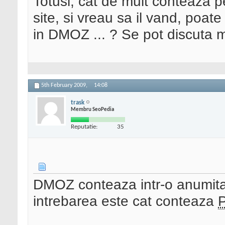
Totusi, cat de mult conteaza 
site, si vreau sa il vand, poate
in DMOZ ... ? Se pot discuta 
5th February 2009,
14:08
trask
Membru SeoPedia
Reputatie:
35
DMOZ conteaza intr-o anumit
intrebarea este cat conteaza