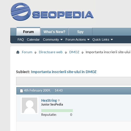
Forum
What's New?
Spy
FAQ
Calendar
Community
Forum Actions
Quick Links
Forum
Directoare web
DMOZ
Importanta inscrierii site-ul
Subiect:
Importanta inscrierii site-ului in DMOZ
4th February 2009,
14:43
HexString
Junior SeoPedia
Reputatie:
0