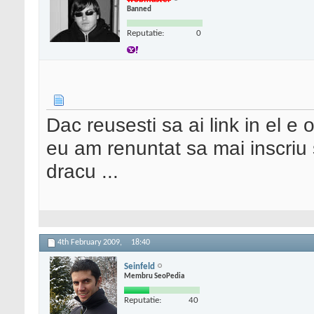
Banned
Reputatie:
0
Dac reusesti sa ai link in el e
eu am renuntat sa mai inscriu 
dracu ...
4th February 2009,
18:40
Seinfeld
Membru SeoPedia
Reputatie:
40