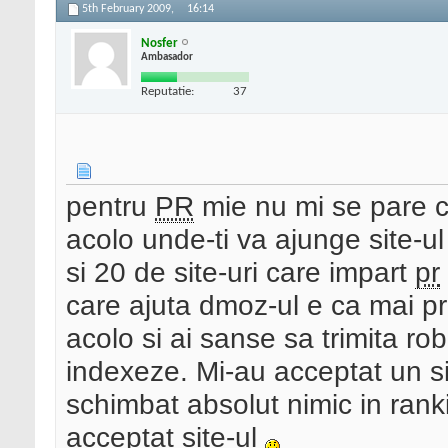
5th February 2009,
16:14
Nosfer
Ambasador
Reputatie:
37
pentru
PR
mie nu mi se pare c
acolo unde-ti va ajunge site-ul
si 20 de site-uri care impart
pr
care ajuta dmoz-ul e ca mai pre
acolo si ai sanse sa trimita ro
indexeze. Mi-au acceptat un si
schimbat absolut nimic in rank
acceptat site-ul