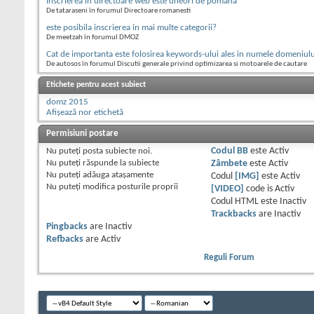
Inscrierea in directoare web este uneori de pomana
De tataraseni în forumul Directoare romanesti
este posibila inscrierea in mai multe categorii?
De meetzah în forumul DMOZ
Cat de importanta este folosirea keywords-ului ales in numele domeniulu
De autosos în forumul Discutii generale privind optimizarea si motoarele de cautare
Etichete pentru acest subiect
domz 2015
Afișează nor etichetă
Permisiuni postare
Nu puteţi
posta subiecte noi.
Codul BB
este
Activ
Nu puteţi
răspunde la subiecte
Zâmbete
este
Activ
Nu puteţi
adăuga ataşamente
Codul
[IMG]
este
Activ
Nu puteţi
modifica posturile proprii
[VIDEO]
code is
Activ
Codul HTML este
Inactiv
Trackbacks
are
Inactiv
Pingbacks
are
Inactiv
Refbacks
are
Activ
Reguli Forum