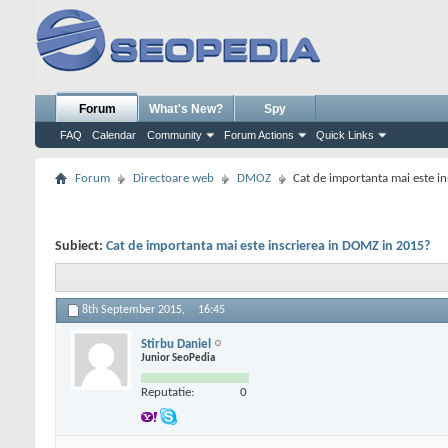
Forum
What's New?
Spy
FAQ
Calendar
Community
Forum Actions
Quick Links
Forum
Directoare web
DMOZ
Cat de importanta mai este i
Subiect:
Cat de importanta mai este inscrierea in DOMZ in 2015?
8th September 2015,
16:45
Stirbu Daniel
Junior SeoPedia
Reputatie:
0