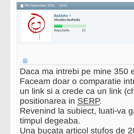
9th September 2015,
22:01
RedJohn
Membru SeoPedia
Reputatie:
25
Daca ma intrebi pe mine 350 eu
Faceam doar o comparatie intr
un link si a crede ca un link (
positionarea in
SERP
.
Revenind la subiect, luati-va g
timpul degeaba.
Una bucata articol stufos de 