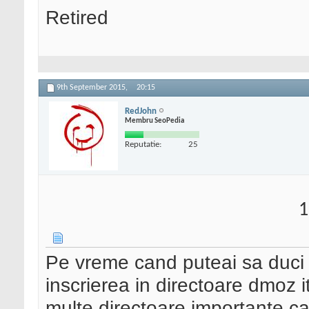
Retired
9th September 2015,
20:15
RedJohn
Membru SeoPedia
Reputatie:
25
1
Pe vreme cand puteai sa duci 
inscrierea in directoare dmoz i
multe directoare importante ca