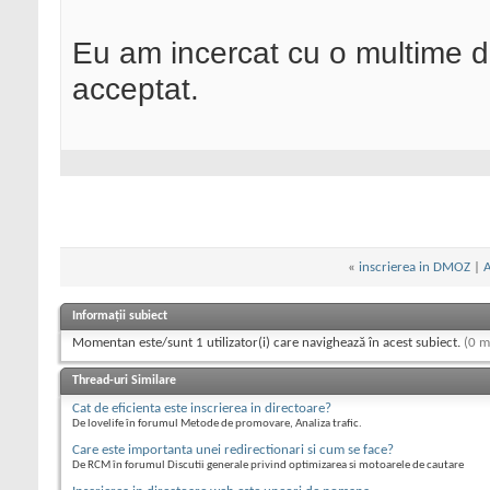
Eu am incercat cu o multime de
acceptat.
«
inscrierea in DMOZ
|
A
Informații subiect
Momentan este/sunt 1 utilizator(i) care navighează în acest subiect.
(0 m
Thread-uri Similare
Cat de eficienta este inscrierea in directoare?
De lovelife în forumul Metode de promovare, Analiza trafic.
Care este importanta unei redirectionari si cum se face?
De RCM în forumul Discutii generale privind optimizarea si motoarele de cautare