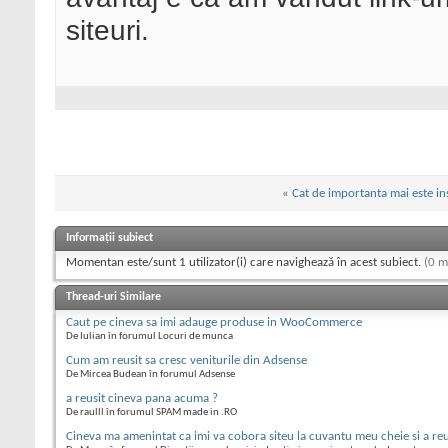
siteuri.
«
Cat de importanta mai este i
Informații subiect
Momentan este/sunt 1 utilizator(i) care navighează în acest subiect.
(0 m
Thread-uri Similare
Caut pe cineva sa imi adauge produse in WooCommerce
De Iulian în forumul Locuri de munca
Cum am reusit sa cresc veniturile din Adsense
De Mircea Budean în forumul Adsense
a reusit cineva pana acuma ?
De raulll în forumul SPAM made in .RO
Cineva ma amenintat ca imi va cobora siteu la cuvantu meu cheie si a reu