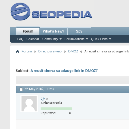
Forum
What's New?
Spy
FAQ
Calendar
Community
Forum Actions
Quick Links
Forum
Directoare web
DMOZ
A reusit cineva sa adauge li
Subiect:
A reusit cineva sa adauge link in DMOZ?
5th May 2016,
02:30
2jt
Junior SeoPedia
Reputatie:
0