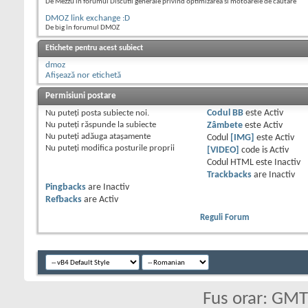
De Mezzu în forumul Discutii generale privind optimizarea si motoarele de cautare
DMOZ link exchange :D
De big în forumul DMOZ
Etichete pentru acest subiect
dmoz
Afișează nor etichetă
Permisiuni postare
Nu puteţi
posta subiecte noi.
Codul BB
este
Activ
Nu puteţi
răspunde la subiecte
Zâmbete
este
Activ
Nu puteţi
adăuga ataşamente
Codul
[IMG]
este
Activ
Nu puteţi
modifica posturile proprii
[VIDEO]
code is
Activ
Codul HTML este
Inactiv
Trackbacks
are
Inactiv
Pingbacks
are
Inactiv
Refbacks
are
Activ
Reguli Forum
Fus orar: GM