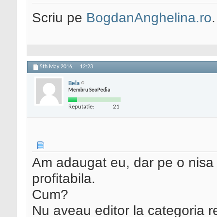
Scriu pe
BogdanAnghelina.ro
.
5th May 2016,
12:23
Bela
Membru SeoPedia
Reputatie:
21
Am adaugat eu, dar pe o nisa 
profitabila.
Cum?
Nu aveau editor la categoria re