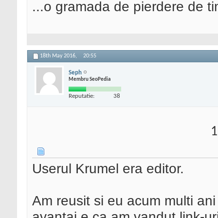
...o gramada de pierdere de t
18th May 2016,
20:55
Seph
Membru SeoPedia
Reputatie:
38
1
Userul Krumel era editor.
Am reusit si eu acum multi ani
avantaj e ca am vandut link-ur