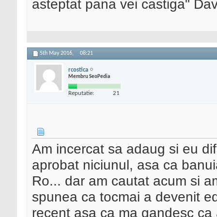
asteptat pana vei castiga" Da
5th May 2016,
08:21
rcostica
Membru SeoPedia
Reputatie:
21
Am incercat sa adaug si eu dife
aprobat niciunul, asa ca banui
Ro... dar am cautat acum si a
spunea ca tocmai a devenit edit
recent asa ca ma gandesc ca a