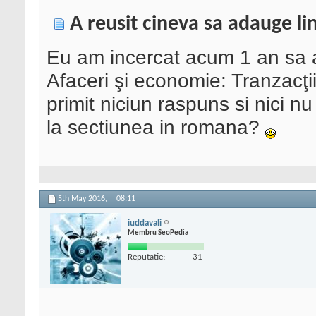
A reusit cineva sa adauge l
Eu am incercat acum 1 an sa 
Afaceri şi economie: Tranzacţi
primit niciun raspuns si nici 
la sectiunea in romana?
5th May 2016,
08:11
iuddavali
Membru SeoPedia
Reputatie:
31