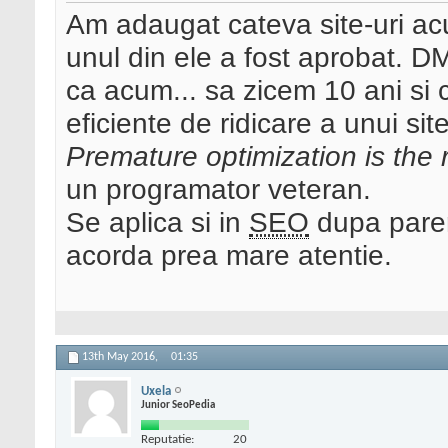
Am adaugat cateva site-uri ac
unul din ele a fost aprobat. D
ca acum... sa zicem 10 ani si 
eficiente de ridicare a unui sit
Premature optimization is the ro
un programator veteran.
Se aplica si in
SEO
dupa parer
acorda prea mare atentie.
13th May 2016,
01:35
Uxela
Junior SeoPedia
Reputatie:
20