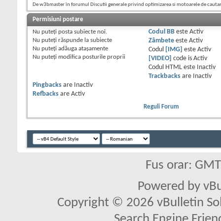
De w3bmaster în forumul Discutii generale privind optimizarea si motoarele de cauta
Permisiuni postare
Nu puteţi
posta subiecte noi.
Codul BB
este
Activ
Nu puteţi
răspunde la subiecte
Zâmbete
este
Activ
Nu puteţi
adăuga ataşamente
Codul
[IMG]
este
Activ
Nu puteţi
modifica posturile proprii
[VIDEO]
code is
Activ
Codul HTML este
Inactiv
Trackbacks
are
Inactiv
Pingbacks
are
Inactiv
Refbacks
are
Activ
Reguli Forum
Fus orar: GM
Powered by vBu
Copyright © 2026 vBulletin Solu
Search Engine Frien