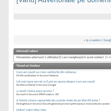
«
Ip crawlere
|
Googl
Informații subiect
Momentan este/sunt 1 utilizator(i) care navighează în acest subiect.
(0 m
Thread-uri Similare
Cum am reusit sa cresc veniturile din Adsense
De Mircea Budean în forumul Adsense
Cel mai mare secret ce il pot eu spune despre cum am reusit
De Marius Mailat în forumul Google
a reusit cineva pana acuma ?
De raulll în forumul SPAM made in .RO
A folosit cineva rapoartele de cuvinte cheie de pe WordTracker?
De boghitza în forumul Discutii generale privind optimizarea si motoarele de cautare
Linkuri catre siteu meu