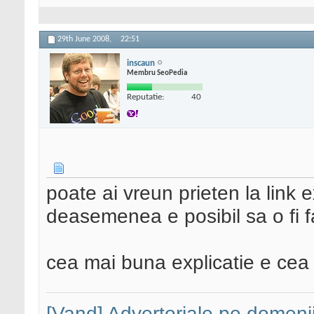
29th June 2008,
22:51
inscaun
Membru SeoPedia
Reputatie:
40
poate ai vreun prieten la link 
deasemenea e posibil sa o fi 
cea mai buna explicatie e cea
[Vand] Advertoriale pe domenii