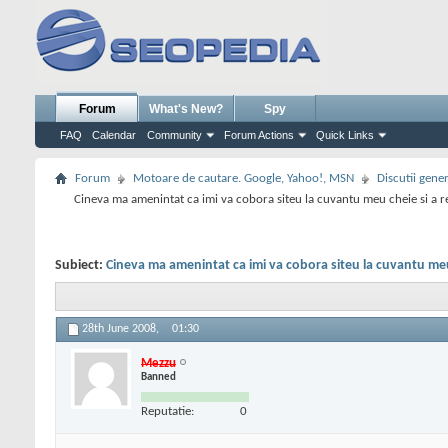
Forum
What's New?
Spy
FAQ
Calendar
Community
Forum Actions
Quick Links
Forum
Motoare de cautare. Google, Yahoo!, MSN
Discutii gene
Cineva ma amenintat ca imi va cobora siteu la cuvantu meu cheie si a r
Subiect:
Cineva ma amenintat ca imi va cobora siteu la cuvantu meu 
28th June 2008,
01:30
Mezzu
Banned
Reputatie:
0