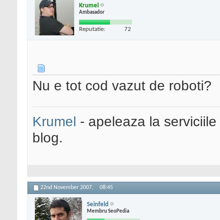
Krumel
Ambasador
Reputatie:
72
Nu e tot cod vazut de roboti?
Krumel
- apeleaza la serviciile
blog.
22nd November 2007,
08:45
Seinfeld
Membru SeoPedia