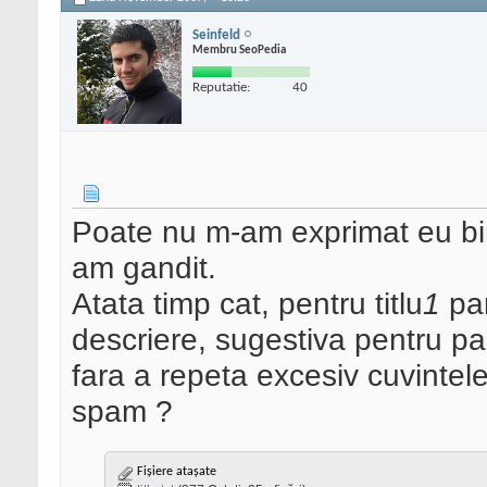
Seinfeld
Membru SeoPedia
Reputatie:
40
Poate nu m-am exprimat eu bi
am gandit.
Atata timp cat, pentru titlu
1
pan
descriere, sugestiva pentru p
fara a repeta excesiv cuvintele
spam ?
Fișiere atașate