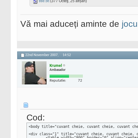
title.txt
(377 Octeţi, 25 afișări)
Vă mai aduceți aminte de
jocu
22nd November 2007,
14:52
Krumel
Ambasador
Reputatie:
72
Cod:
<body title="cuvant cheie, cuvant cheie, cuvant che
<div class="1" title="cuvant cheie, cuvant cheie, c
	<table width="800" border="0" align="center" cellpadding="0" cellspacing="0" title="cuvant cheie, cuvant cheie, cuvant cheie, cuvant cheie, cuvant cheie, cuvant cheie, ">
