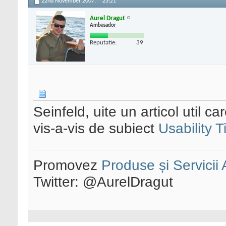
22nd November 2007,
23:21
Aurel Dragut
Ambasador
Reputatie:
39
Seinfeld, uite un articol util c
vis-a-vis de subiect
Usability 
Promovez
Produse și Servicii
Twitter: @AurelDragut