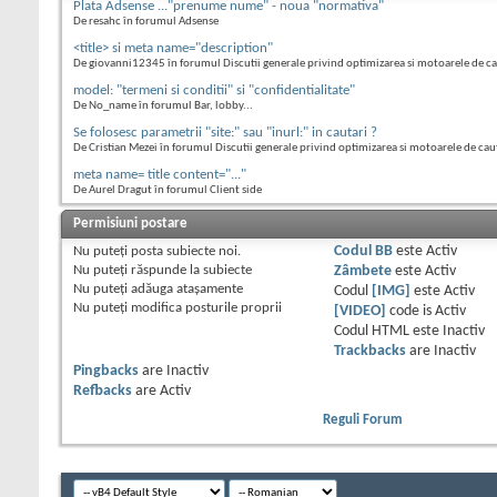
Plata Adsense ..."prenume nume" - noua "normativa"
De resahc în forumul Adsense
<title> si meta name="description"
De giovanni12345 în forumul Discutii generale privind optimizarea si motoarele de c
model: "termeni si conditii" si "confidentialitate"
De No_name în forumul Bar, lobby...
Se folosesc parametrii "site:" sau "inurl:" in cautari ?
De Cristian Mezei în forumul Discutii generale privind optimizarea si motoarele de cau
meta name= title content="..."
De Aurel Dragut în forumul Client side
Permisiuni postare
Nu puteţi
posta subiecte noi.
Codul BB
este
Activ
Nu puteţi
răspunde la subiecte
Zâmbete
este
Activ
Nu puteţi
adăuga ataşamente
Codul
[IMG]
este
Activ
Nu puteţi
modifica posturile proprii
[VIDEO]
code is
Activ
Codul HTML este
Inactiv
Trackbacks
are
Inactiv
Pingbacks
are
Inactiv
Refbacks
are
Activ
Reguli Forum