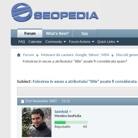
Forum
What's New?
Spy
FAQ
Calendar
Community
Forum Actions
Quick Links
Forum
Motoare de cautare. Google, Yahoo!, MSN
Discutii gene
Folosirea in exces a atributului "title" poate fi considerata spam?
Subiect:
Folosirea in exces a atributului "title" poate fi considerat
21st November 2007,
21:11
Seinfeld
Membru SeoPedia
Reputatie:
40