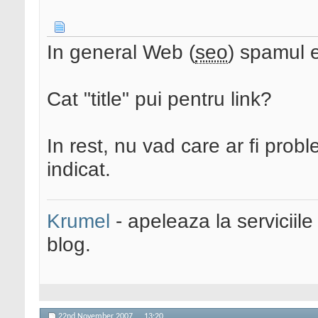
In general Web (
seo
) spamul e
Cat "title" pui pentru link?
In rest, nu vad care ar fi probl
indicat.
Krumel
- apeleaza la serviciile
blog.
22nd November 2007,
13:20