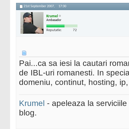
21st September 2007,
17:30
Krumel
Ambasador
Reputatie:
72
Pai...ca sa iesi la cautari rom
de IBL-uri romanesti. In speci
domeniu, continut, hosting, ip,
Krumel
- apeleaza la serviciile
blog.