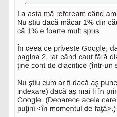
La asta mă refeream când am 
Nu ştiu dacă măcar 1% din căută
că 1% e foarte mult spus.
În ceea ce priveşte Google, da
pagina 2, iar când caut fără diac
ţine cont de diacritice (într-un
Nu ştiu cum ar fi dacă aş pune 
indexare) dacă aş mai fi în prim
Google. (Deoarece aceia care c
puţini <în momentul de faţă>.)