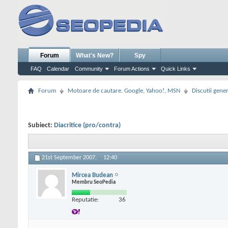
Forum
What's New?
Spy
FAQ
Calendar
Community
Forum Actions
Quick Links
Forum
Motoare de cautare. Google, Yahoo!, MSN
Discutii gene
Subiect:
Diacritice (pro/contra)
21st September 2007,
12:40
Mircea Budean
Membru SeoPedia
Reputatie:
36