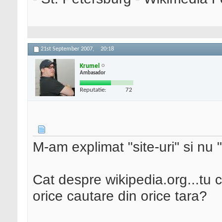
21st September 2007,
20:18
Krumel
Ambasador
Reputatie:
72
M-am explimat "site-uri" si nu "
Cat despre wikipedia.org...tu 
orice cautare din orice tara?