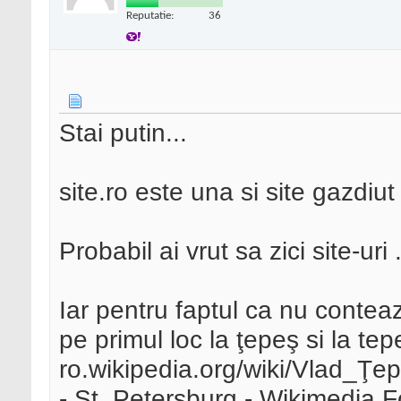
Reputatie:
36
Stai putin...
site.ro este una si site gazdiu
Probabil ai vrut sa zici site-uri 
Iar pentru faptul ca nu contea
pe primul loc la ţepeş si la te
ro.wikipedia.org/wiki/Vlad_Ţep
- St. Petersburg - Wikimedia F