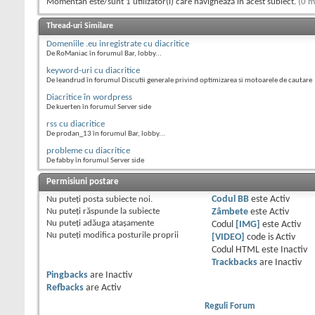
Momentan este/sunt 1 utilizator(i) care navighează în acest subiect.
(0 m
Thread-uri Similare
Domeniile .eu inregistrate cu diacritice
De RoManiac în forumul Bar, lobby...
keyword-uri cu diacritice
De leandrud în forumul Discutii generale privind optimizarea si motoarele de cautare
Diacritice în wordpress
De kuerten în forumul Server side
rss cu diacritice
De prodan_13 în forumul Bar, lobby...
probleme cu diacritice
De fabby în forumul Server side
Permisiuni postare
Nu puteţi
posta subiecte noi.
Codul BB
este
Activ
Nu puteţi
răspunde la subiecte
Zâmbete
este
Activ
Nu puteţi
adăuga ataşamente
Codul
[IMG]
este
Activ
Nu puteţi
modifica posturile proprii
[VIDEO]
code is
Activ
Codul HTML este
Inactiv
Trackbacks
are
Inactiv
Pingbacks
are
Inactiv
Refbacks
are
Activ
Reguli Forum