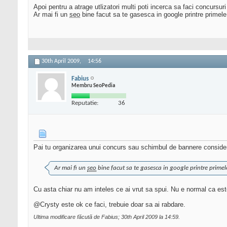
Apoi pentru a atrage utlizatori multi poti incerca sa faci concursur
Ar mai fi un
seo
bine facut sa te gasesca in google printre primele 
30th April 2009,
14:56
Fabius
Membru SeoPedia
Reputatie:
36
Pai tu organizarea unui concurs sau schimbul de bannere conside
Ar mai fi un
seo
bine facut sa te gasesca in google printre primele
Cu asta chiar nu am inteles ce ai vrut sa spui. Nu e normal ca es
@Crysty este ok ce faci, trebuie doar sa ai rabdare.
Ultima modificare făcută de Fabius; 30th April 2009 la
14:59
.