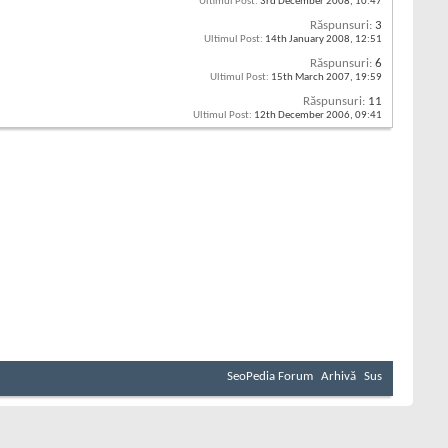
Ultimul Post:
3rd December 2008,
10:47
Răspunsuri:
3
Ultimul Post:
14th January 2008,
12:51
Răspunsuri:
6
Ultimul Post:
15th March 2007,
19:59
Răspunsuri:
11
Ultimul Post:
12th December 2006,
09:41
SeoPedia Forum
Arhivă
Sus