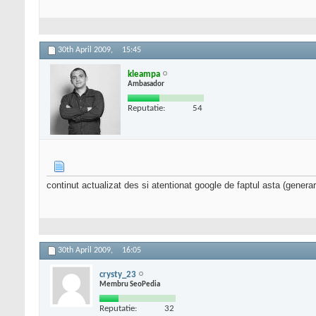
30th April 2009,
15:45
kleampa
Ambasador
Reputatie:
54
continut actualizat des si atentionat google de faptul asta (gener
30th April 2009,
16:05
crysty_23
Membru SeoPedia
Reputatie:
32