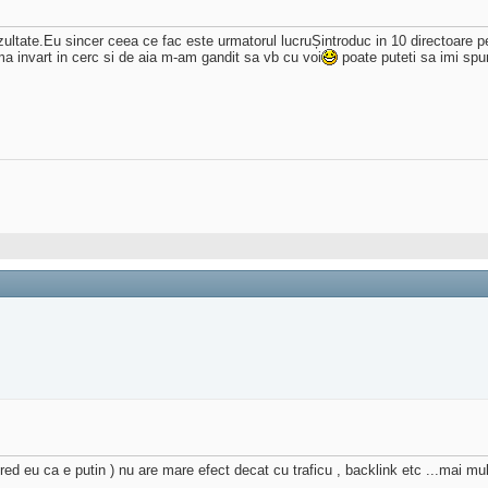
zultate.Eu sincer ceea ce fac este urmatorul lucruȘintroduc in 10 directoare pe
a invart in cerc si de aia m-am gandit sa vb cu voi
poate puteti sa imi spun
red eu ca e putin ) nu are mare efect decat cu traficu , backlink etc ...mai mul