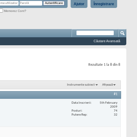
Ajutor
Înregistrare
Memorez Cont?
Căutare Avansată
Rezultate 1 la 8 din 8
Instrumente subiect
Afișează
#1
Data înscrierii
5th February
2009
Posturi
74
Putere Rep
32