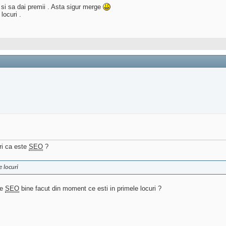
i si sa dai premii . Asta sigur merge
locuri .
ri ca este
SEO
?
 locuri
te
SEO
bine facut din moment ce esti in primele locuri ?