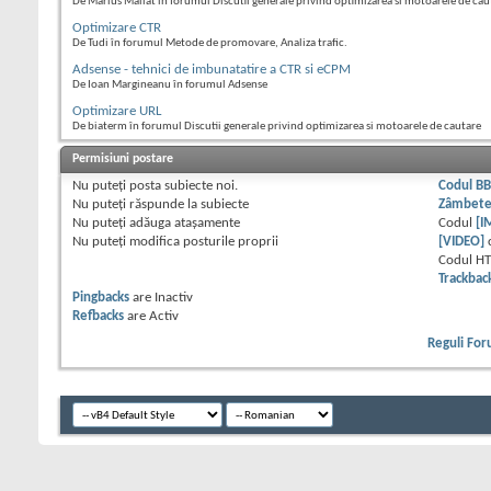
De Marius Mailat în forumul Discutii generale privind optimizarea si motoarele de cau
Optimizare CTR
De Tudi în forumul Metode de promovare, Analiza trafic.
Adsense - tehnici de imbunatatire a CTR si eCPM
De Ioan Margineanu în forumul Adsense
Optimizare URL
De biaterm în forumul Discutii generale privind optimizarea si motoarele de cautare
Permisiuni postare
Nu puteţi
posta subiecte noi.
Codul B
Nu puteţi
răspunde la subiecte
Zâmbet
Nu puteţi
adăuga ataşamente
Codul
[I
Nu puteţi
modifica posturile proprii
[VIDEO]
Codul H
Trackbac
Pingbacks
are
Inactiv
Refbacks
are
Activ
Reguli Fo