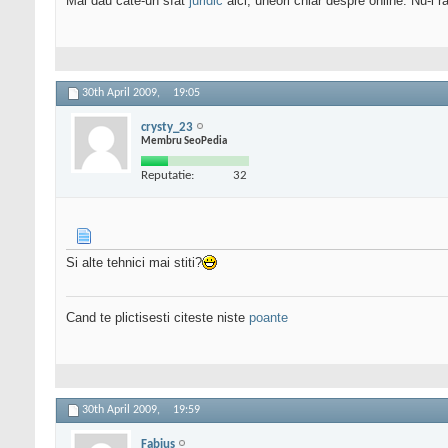
Mai dau cate-un sfat
juridic
aici, uneori chiar despre online. Nu-l ra
30th April 2009,
19:05
crysty_23
Membru SeoPedia
Reputatie:
32
Si alte tehnici mai stiti?
Cand te plictisesti citeste niste
poante
30th April 2009,
19:59
Fabius