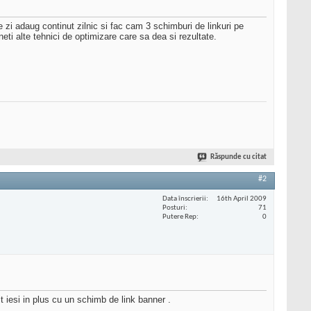
 zi adaug continut zilnic si fac cam 3 schimburi de linkuri pe
eti alte tehnici de optimizare care sa dea si rezultate.
Răspunde cu citat
#2
Data înscrierii
16th April 2009
Posturi
71
Putere Rep
0
t iesi in plus cu un schimb de link banner .