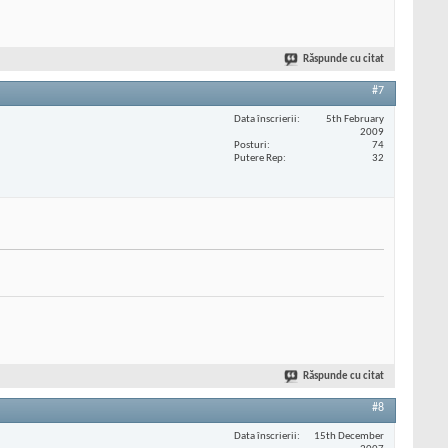
Răspunde cu citat
#7
Data înscrierii
5th February
2009
Posturi
74
Putere Rep
32
Răspunde cu citat
#8
Data înscrierii
15th December