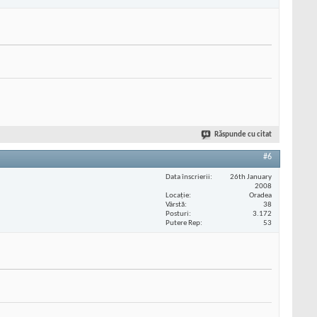
Răspunde cu citat
#6
Data înscrierii
26th January
2008
Locaţie
Oradea
Vârstă
38
Posturi
3.172
Putere Rep
53