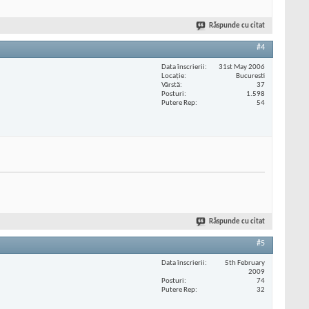
Răspunde cu citat
#4
Data înscrierii
31st May 2006
Locaţie
Bucuresti
Vârstă
37
Posturi
1.598
Putere Rep
54
Răspunde cu citat
#5
Data înscrierii
5th February
2009
Posturi
74
Putere Rep
32