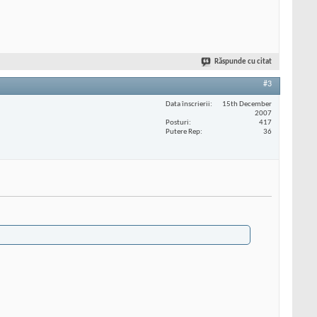
Răspunde cu citat
#3
Data înscrierii
15th December
2007
Posturi
417
Putere Rep
36