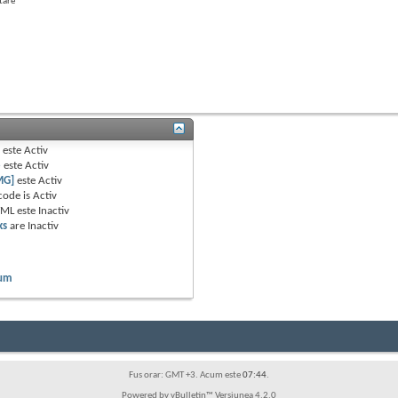
tare
B
este
Activ
e
este
Activ
MG]
este
Activ
code is
Activ
TML este
Inactiv
ks
are
Inactiv
rum
Fus orar: GMT +3. Acum este
07:44
.
Powered by vBulletin™ Versiunea 4.2.0