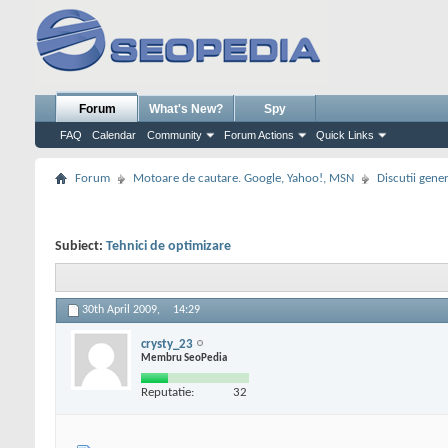
Forum
What's New?
Spy
FAQ
Calendar
Community
Forum Actions
Quick Links
Forum
Motoare de cautare. Google, Yahoo!, MSN
Discutii gene
Subiect:
Tehnici de optimizare
30th April 2009,
14:29
crysty_23
Membru SeoPedia
Reputatie:
32