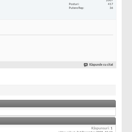
2007
Posturi
417
Putere Rep
36
Răspunde cu citat
Răspunsuri:
1