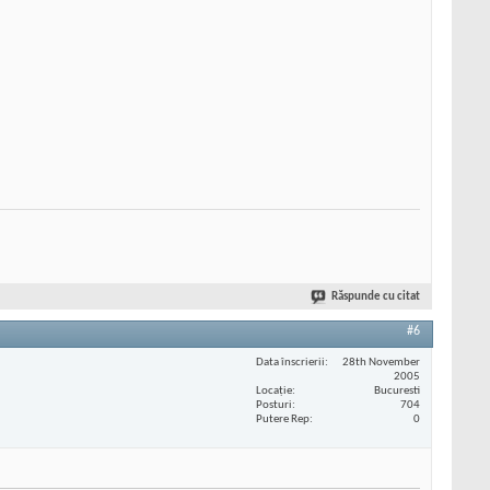
Răspunde cu citat
#6
Data înscrierii
28th November
2005
Locaţie
Bucuresti
Posturi
704
Putere Rep
0