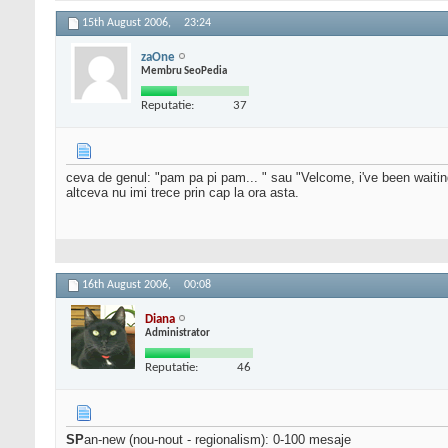
15th August 2006,
23:24
zaOne
Membru SeoPedia
Reputatie:
37
ceva de genul: "pam pa pi pam... " sau "Velcome, i've been waiting
altceva nu imi trece prin cap la ora asta.
16th August 2006,
00:08
Diana
Administrator
Reputatie:
46
SP
an-new (nou-nout - regionalism): 0-100 mesaje