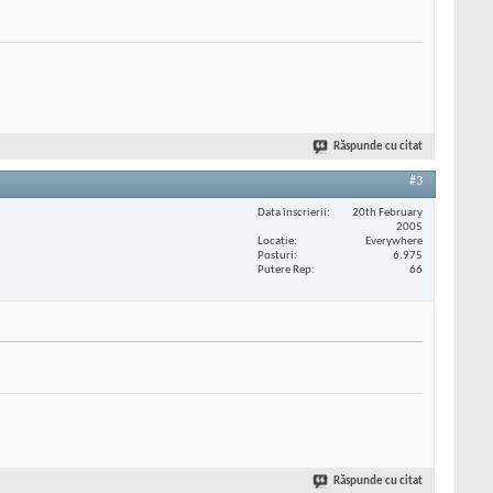
Răspunde cu citat
#3
Data înscrierii
20th February
2005
Locaţie
Everywhere
Posturi
6.975
Putere Rep
66
Răspunde cu citat