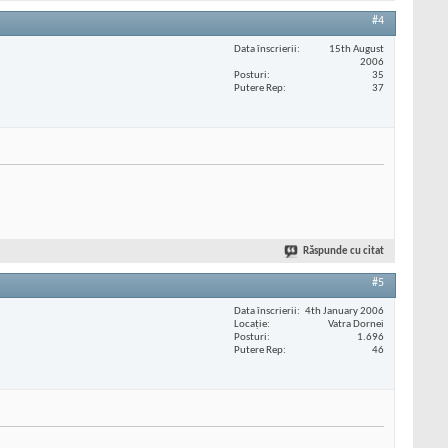
#4
Data înscrierii
15th August
2006
Posturi
35
Putere Rep
37
Răspunde cu citat
#5
Data înscrierii
4th January 2006
Locaţie
Vatra Dornei
Posturi
1.696
Putere Rep
46