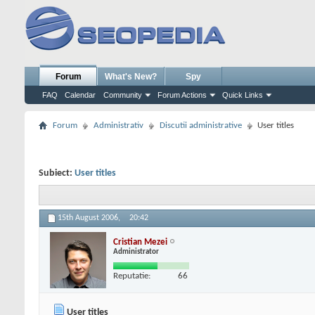
Forum
What's New?
Spy
FAQ
Calendar
Community
Forum Actions
Quick Links
Forum
Administrativ
Discutii administrative
User titles
Subiect:
User titles
15th August 2006,
20:42
Cristian Mezei
Administrator
Reputatie:
66
User titles