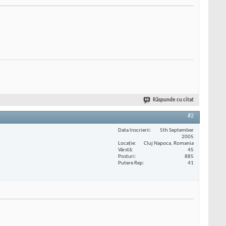
Răspunde cu citat
#2
Data înscrierii
5th September
2005
Locaţie
Cluj Napoca, Romania
Vârstă
45
Posturi
885
Putere Rep
41