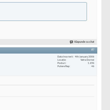
Răspunde cu citat
#7
Data înscrierii
4th January 2006
Locaţie
Vatra Dornei
Posturi
1.696
Putere Rep
46