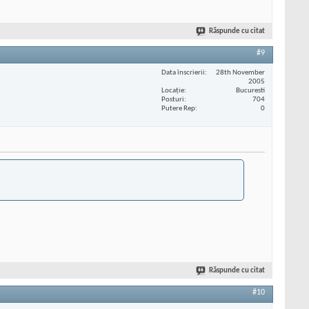
Răspunde cu citat
#9
Data înscrierii
28th November
2005
Locaţie
Bucuresti
Posturi
704
Putere Rep
0
Răspunde cu citat
#10