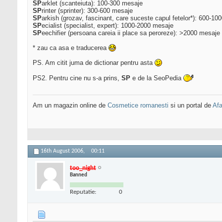
SP
arklet (scanteiuta): 100-300 mesaje
SP
rinter (sprinter): 300-600 mesaje
SP
arkish (grozav, fascinant, care suceste capul fetelor*): 600-10
SP
ecialist (specialist, expert): 1000-2000 mesaje
SP
eechifier (persoana careia ii place sa peroreze): >2000 mesaje
* zau ca asa e traducerea
PS. Am citit juma de dictionar pentru asta
PS2. Pentru cine nu s-a prins,
SP
e de la SeoPedia
Am un magazin online de
Cosmetice romanesti
si un portal de
Afa
16th August 2006,
00:11
too_night
Banned
Reputatie:
0