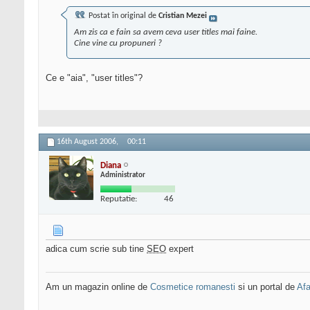
Postat în original de
Cristian Mezei
Am zis ca e fain sa avem ceva user titles mai faine.
Cine vine cu propuneri ?
Ce e "aia", "user titles"?
16th August 2006,
00:11
Diana
Administrator
Reputatie:
46
adica cum scrie sub tine
SEO
expert
Am un magazin online de
Cosmetice romanesti
si un portal de
Afa