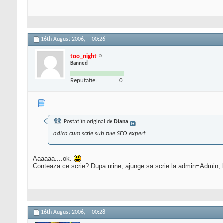
16th August 2006,
00:26
too_night
Banned
Reputatie:
0
Postat în original de
Diana
adica cum scrie sub tine
SEO
expert
Aaaaaa....ok.
Conteaza ce scrie? Dupa mine, ajunge sa scrie la admin=Admin, la m
16th August 2006,
00:28