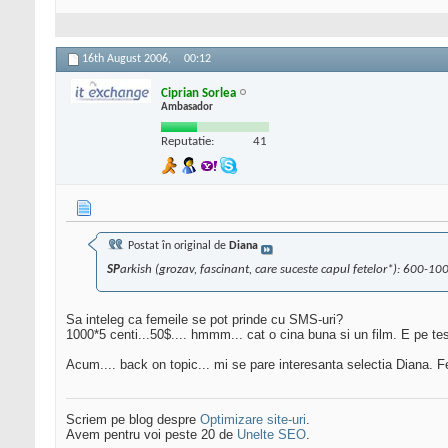
16th August 2006,
00:12
Ciprian Sorlea
Ambasador
Reputatie:
41
Postat în original de
Diana
SP
arkish (grozav, fascinant, care suceste capul fetelor*): 600-1
Sa inteleg ca femeile se pot prinde cu SMS-uri?
1000*5 centi...50$.... hmmm... cat o cina buna si un film. E pe te
Acum.... back on topic... mi se pare interesanta selectia Diana. Fe
Scriem pe blog despre
Optimizare site-uri
.
Avem pentru voi peste 20 de
Unelte SEO
.