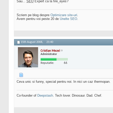
Sau...
SEO
Expert ca la fire_eyes?
Scriem pe blog despre
Optimizare site-uri
.
Avem pentru voi peste 20 de
Unelte SEO
.
15th August 2006,
21:40
Cristian Mezei
Administrator
Reputatie:
66
Ceva unic si funny, special pentru noi. In nici un caz thermopan.
Co-founder of
Deepstash
. Tech lover. Dinosaur. Dad. Chef.