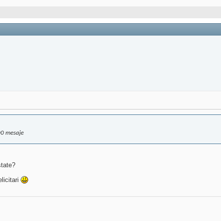
000 mesaje
state?
licitari