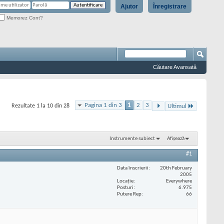
Ajutor
Înregistrare
Memorez Cont?
Căutare Avansată
Pagina 1 din 3
1
2
3
Rezultate 1 la 10 din 28
Ultimul
Instrumente subiect
Afișează
#1
Data înscrierii
20th February
2005
Locaţie
Everywhere
Posturi
6.975
Putere Rep
66