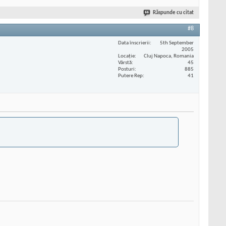
Răspunde cu citat
#8
Data înscrierii
5th September
2005
Locaţie
Cluj Napoca, Romania
Vârstă
45
Posturi
885
Putere Rep
41