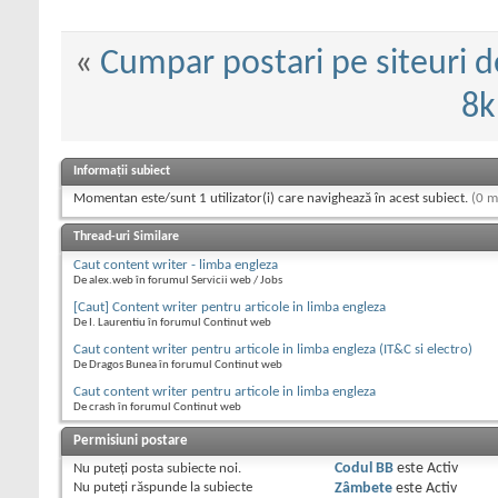
«
Cumpar postari pe siteuri 
8k
Informații subiect
Momentan este/sunt 1 utilizator(i) care navighează în acest subiect.
(0 m
Thread-uri Similare
Caut content writer - limba engleza
De alex.web în forumul Servicii web / Jobs
[Caut] Content writer pentru articole in limba engleza
De I. Laurentiu în forumul Continut web
Caut content writer pentru articole in limba engleza (IT&C si electro)
De Dragos Bunea în forumul Continut web
Caut content writer pentru articole in limba engleza
De crash în forumul Continut web
Permisiuni postare
Nu puteţi
posta subiecte noi.
Codul BB
este
Activ
Nu puteţi
răspunde la subiecte
Zâmbete
este
Activ