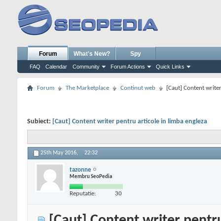
Forum
What's New?
Spy
FAQ
Calendar
Community
Forum Actions
Quick Links
Forum
The Marketplace
Continut web
[Caut] Content writer
Subiect:
[Caut] Content writer pentru articole in limba engleza
25th May 2016,
22:32
tazonne
Membru SeoPedia
Reputatie:
30
[Caut] Content writer pentru