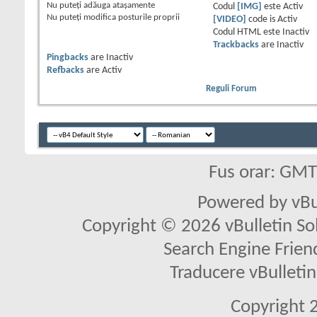
Nu puteţi
adăuga ataşamente
Codul
[IMG]
este
Activ
Nu puteţi
modifica posturile proprii
[VIDEO]
code is
Activ
Codul HTML este
Inactiv
Trackbacks
are
Inactiv
Pingbacks
are
Inactiv
Refbacks
are
Activ
Reguli Forum
Fus orar: GM
Powered by vBu
Copyright © 2026 vBulletin Solu
Search Engine Frien
Traducere vBullet
Copyright