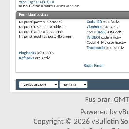
Vand Pagina FACEBOOK
De Ionut Cosmin în forumul Servicii web / Jobs
Permisiuni postare
Nu puteţi
posta subiecte noi.
Codul BB
este
Activ
Nu puteţi
răspunde la subiecte
Zâmbete
este
Activ
Nu puteţi
adăuga ataşamente
Codul
[IMG]
este
Activ
Nu puteţi
modifica posturile proprii
[VIDEO]
code is
Activ
Codul HTML este
Inactiv
Trackbacks
are
Inactiv
Pingbacks
are
Inactiv
Refbacks
are
Activ
Reguli Forum
Fus orar: GM
Powered by vBu
Copyright © 2026 vBulletin Solu