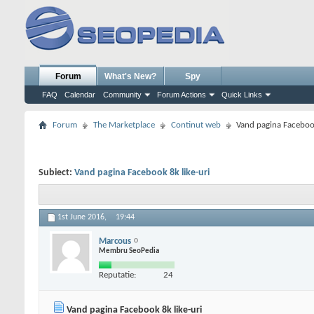
Forum
What's New?
Spy
FAQ
Calendar
Community
Forum Actions
Quick Links
Forum
The Marketplace
Continut web
Vand pagina Facebook
Subiect:
Vand pagina Facebook 8k like-uri
1st June 2016,
19:44
Marcous
Membru SeoPedia
Reputatie:
24
Vand pagina Facebook 8k like-uri