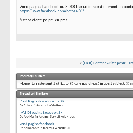
Vand pagina Facebook cu 8.068 like-uri in acest moment, in continu
https://www.facebook.com/botosel01/
Astept oferte pe pm cu pret.
«
[Caut] Content writer pentru art
Informații subiect
Momentan este/sunt 1 utilizator(i) care navighează în acest subiect.
(0 m
Thread-uri Similare
Vand Pagina Facebook de 2K
De Roland în forumul Website-uri
[VAND] pagina facebook 5k
De AlexMar în forumul Servicii web / Jobs
Vand pagina facebook
De polooradea în forumul Website-uri