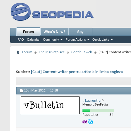
Forum
What's New?
Spy
FAQ
Calendar
Community
Forum Actions
Quick Links
Forum
The Marketplace
Continut web
[Caut] Content writer
Subiect:
[Caut] Content writer pentru articole in limba engleza
10th May 2016,
15:58
I. Laurentiu
Membru SeoPedia
Reputatie:
34