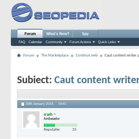
Forum
What's New?
Spy
FAQ
Calendar
Community
Forum Actions
Quick Links
Forum
The Marketplace
Continut web
Caut content writer p
Subiect:
Caut content writer
30th January 2014,
14:41
crash
Ambasador
Reputatie:
35