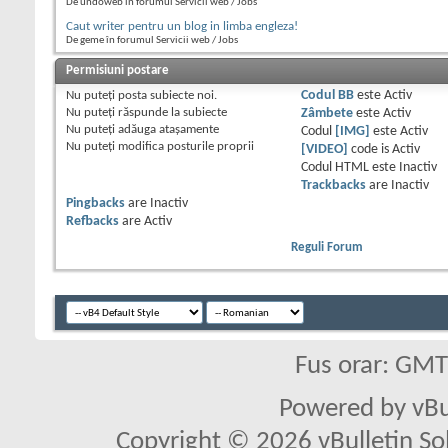
De undoweb în forumul Servicii web / Jobs
Caut writer pentru un blog in limba engleza!
De geme în forumul Servicii web / Jobs
Permisiuni postare
Nu puteţi
posta subiecte noi.
Codul BB
este
Activ
Nu puteţi
răspunde la subiecte
Zâmbete
este
Activ
Nu puteţi
adăuga ataşamente
Codul
[IMG]
este
Activ
Nu puteţi
modifica posturile proprii
[VIDEO]
code is
Activ
Codul HTML este
Inactiv
Trackbacks
are
Inactiv
Pingbacks
are
Inactiv
Refbacks
are
Activ
Reguli Forum
Fus orar: GM
Powered by vBu
Copyright © 2026 vBulletin Solu