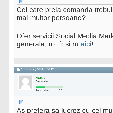
Cel care preia comanda trebui
mai multor persoane?
Ofer servicii Social Media Mar
generala, ro, fr si ru
aici
!
31st January 2014,
10:17
crash
Ambasador
Reputatie:
35
As prefera sa lucrez cu cel mu