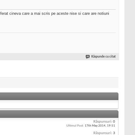
ferat cineva care a mai scris pe aceste nise si care are notiuni
Răspunde cu citat
Răspunsuri:
0
Ultimul Post:
17th May 2014,
19:51
Răspunsuri:
3