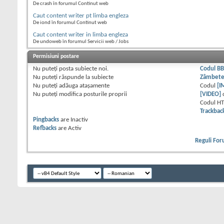
De crash în forumul Continut web
Caut content writer pt limba engleza
De iond în forumul Continut web
Caut content writer in limba engleza
De undoweb în forumul Servicii web / Jobs
Permisiuni postare
Nu puteţi
posta subiecte noi.
Codul B
Nu puteţi
răspunde la subiecte
Zâmbet
Nu puteţi
adăuga ataşamente
Codul
[I
Nu puteţi
modifica posturile proprii
[VIDEO]
Codul H
Trackbac
Pingbacks
are
Inactiv
Refbacks
are
Activ
Reguli Fo