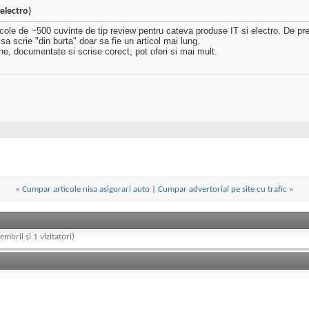
electro)
icole de ~500 cuvinte de tip review pentru cateva produse IT si electro. De pre
 scrie "din burta" doar sa fie un articol mai lung.
ne, documentate si scrise corect, pot oferi si mai mult.
«
Cumpar articole nisa asigurari auto
|
Cumpar advertorial pe site cu trafic
»
embrii și 1 vizitatori)