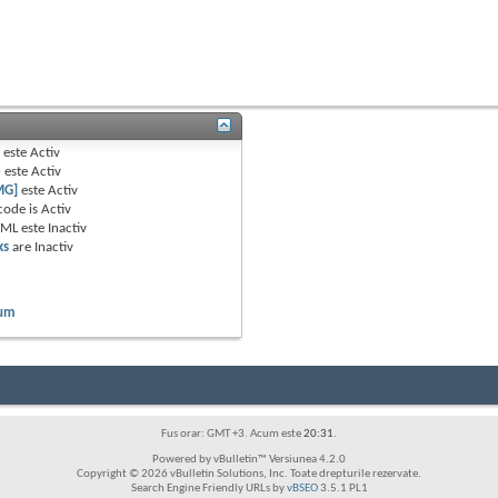
B
este
Activ
e
este
Activ
MG]
este
Activ
code is
Activ
TML este
Inactiv
ks
are
Inactiv
rum
Fus orar: GMT +3. Acum este
20:31
.
Powered by vBulletin™ Versiunea 4.2.0
Copyright © 2026 vBulletin Solutions, Inc. Toate drepturile rezervate.
Search Engine Friendly URLs by
vBSEO
3.5.1 PL1