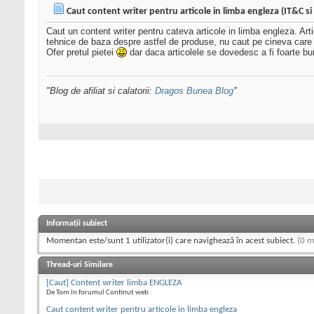
Caut content writer pentru articole in limba engleza (IT&C si 
Caut un content writer pentru cateva articole in limba engleza. Art
tehnice de baza despre astfel de produse, nu caut pe cineva care sa
Ofer pretul pietei
dar daca articolele se dovedesc a fi foarte bu
"Blog de afiliat si calatorii:
Dragos Bunea Blog
"
Informații subiect
Momentan este/sunt 1 utilizator(i) care navighează în acest subiect.
(0 m
Thread-uri Similare
[Caut] Content writer limba ENGLEZA
De Tom în forumul Continut web
Caut content writer pentru articole in limba engleza