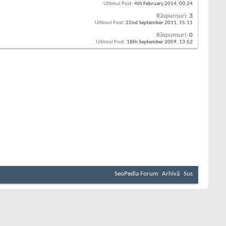
Ultimul Post:
4th February 2014,
00:24
Răspunsuri:
3
Ultimul Post:
22nd September 2011,
15:11
Răspunsuri:
0
Ultimul Post:
18th September 2009,
13:52
SeoPedia Forum
Arhivă
Sus