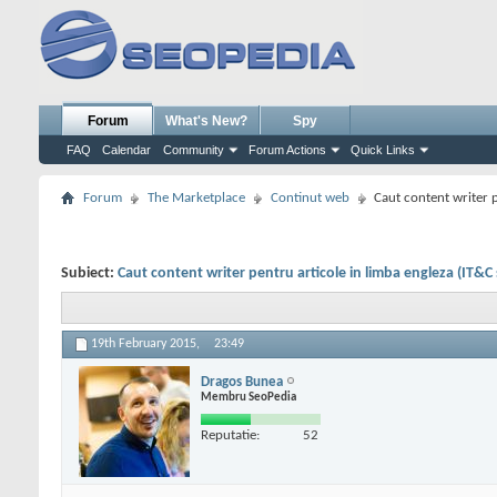
Forum
What's New?
Spy
FAQ
Calendar
Community
Forum Actions
Quick Links
Forum
The Marketplace
Continut web
Caut content writer p
Subiect:
Caut content writer pentru articole in limba engleza (IT&C s
19th February 2015,
23:49
Dragos Bunea
Membru SeoPedia
Reputatie:
52