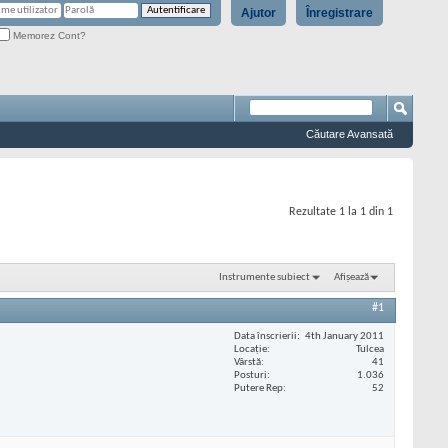
Ajutor
Înregistrare
Memorez Cont?
Căutare Avansată
Rezultate 1 la 1 din 1
Instrumente subiect
Afișează
#1
Data înscrierii
4th January 2011
Locaţie
Tulcea
Vârstă
41
Posturi
1.036
Putere Rep
52