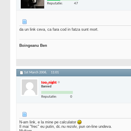
Reputatie:
47
da un link ceva, ca fara cod in fatza sunt mort.
Boingeanu Ben
1st March 2006,
11:01
too_night
Banned
Reputatie:
0
N-am link, e la mine pe calculator
Il mai "frec" eu putin, dc.nu rezolv, pun on-line undeva.
Multam.