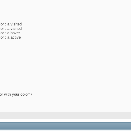
or : a:visited
or : a:visited
or : a:hover
or : a:active
r with your color"?