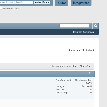
Ajutor
Înregistrare
Memorez Cont?
Căutare Avansată
Rezultate 1 la 9 din 9
Instrumente subiect
Afișează
#1
Data înscrierii
28th November
2005
Locaţie
Bucuresti
Posturi
704
Putere Rep
0