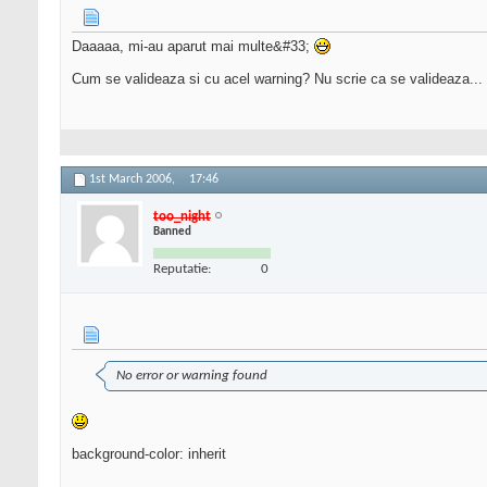
Daaaaa, mi-au aparut mai multe&#33;
Cum se valideaza si cu acel warning? Nu scrie ca se valideaza...
1st March 2006,
17:46
too_night
Banned
Reputatie:
0
No error or warning found
background-color: inherit