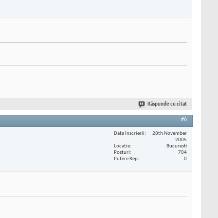
Răspunde cu citat
#6
Data înscrierii
28th November
2005
Locaţie
Bucuresti
Posturi
704
Putere Rep
0