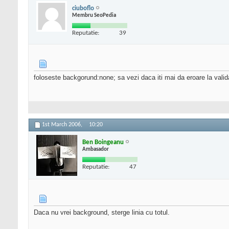
ciuboflo
Membru SeoPedia
Reputatie:
39
foloseste backgorund:none; sa vezi daca iti mai da eroare la valid
1st March 2006,
10:20
Ben Boingeanu
Ambasador
Reputatie:
47
Daca nu vrei background, sterge linia cu totul.