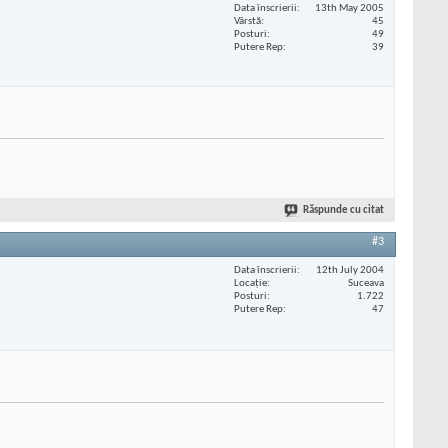
Data înscrierii
13th May 2005
Vârstă
45
Posturi
49
Putere Rep
39
Răspunde cu citat
#3
Data înscrierii
12th July 2004
Locaţie
Suceava
Posturi
1.722
Putere Rep
47