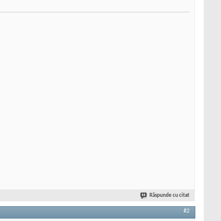
Răspunde cu citat
#2