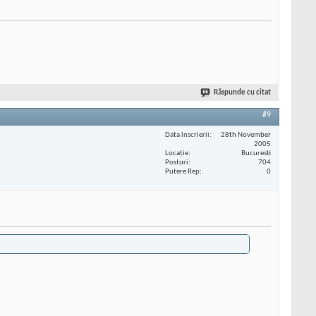
Răspunde cu citat
#9
Data înscrierii
28th November
2005
Locaţie
Bucuresti
Posturi
704
Putere Rep
0