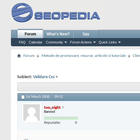
Forum
What's New?
Spy
FAQ
Calendar
Community
Forum Actions
Quick Links
Forum
Metode de promovare, resurse, articole si tutoriale
Clie
Subiect:
Validare Css +
1st March 2006,
09:52
too_night
Banned
Reputatie:
0