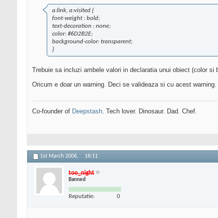
a:link, a:visited {
font-weight : bold;
text-decoration : none;
color: #6D2B2E;
background-color: transparent;
}
Trebuie sa incluzi ambele valori in declaratia unui obiect (color si
Oricum e doar un warning. Deci se valideaza si cu acest warning.
Co-founder of
Deepstash
. Tech lover. Dinosaur. Dad. Chef.
1st March 2006,
16:11
too_night
Banned
Reputatie:
0