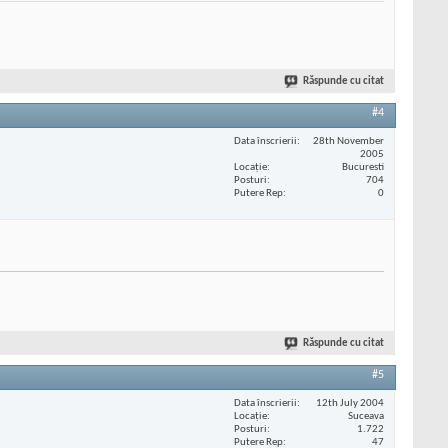
Răspunde cu citat
#4
Data înscrierii
28th November
2005
Locaţie
Bucuresti
Posturi
704
Putere Rep
0
Răspunde cu citat
#5
Data înscrierii
12th July 2004
Locaţie
Suceava
Posturi
1.722
Putere Rep
47