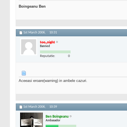
Boingeanu Ben
1st March 2006,
10:31
too_night
Banned
Reputatie:
0
Aceeasi eroare(warning) in ambele cazuri.
1st March 2006,
10:39
Ben Boingeanu
Ambasador