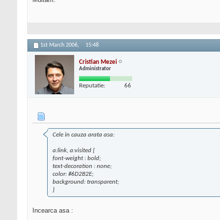
1st March 2006,
15:48
Cristian Mezei
Administrator
Reputatie:
66
Cele in cauza arata asa:
a:link, a:visited {
font-weight : bold;
text-decoration : none;
color: #6D2B2E;
background: transparent;
}
Incearca asa :