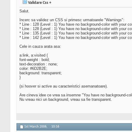
Validare Css +
Salut.
Incerc sa validez un CSS si primesc urmatoarele "Warnings":
* Line : 128 (Level : 1) You have no background-color with your col
* Line : 128 (Level : 1) You have no background-color with your col
* Line : 135 (Level : 1) You have no background-color with your col
* Line : 142 (Level : 1) You have no background-color with your col
Cele in cauza arata asa:
a:link, a:visited {
font-weight : bold;
text-decoration : none;
color: #6D2B2E;
background: transparent;
}
(si hoover si active au caracteristici asemanatoare).
Are cineva idee ce vrea sa insemne "You have no background-colo
Nu vreau nici un background, vreau sa fie transparent.
1st March 2006,
10:16