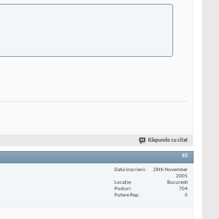
Răspunde cu citat
#8
Data înscrierii
28th November
2005
Locaţie
Bucuresti
Posturi
704
Putere Rep
0