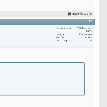
Răspunde cu citat
#7
Data înscrierii
20th February
2005
Locaţie
Everywhere
Posturi
6.975
Putere Rep
66