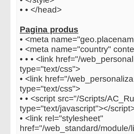
• • </head>
Pagina produs
• <meta name="geo.placename
• <meta name="country" cont
• • • <link href="/web_personal
type="text/css">
• <link href="/web_personalizar
type="text/css">
• • <script src="/Scripts/AC_R
type="text/javascript"></script
• <link rel="stylesheet"
href="/web_standard/module/li