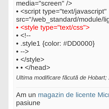
media="screen" />
• <script type="text/javascript"
src="/web_standard/module/ligh
• <style type="text/css">
• <!--
• .style1 {color: #DD0000}
• -->
• </style>
• • </head>
Ultima modificare făcută de Hobart;
Am un
magazin de licente Mic
pasiune