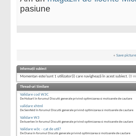
pasiune
«
Save picture 
Informații subiect
Momentan este/sunt 1 utilizator(i) care navighează în acest subiect.
(0 m
Thread-uri Similare
Validare cod W3C
De Hobart în forumul Discutii generale privind optimizarea si motoarele de cautare
validare xhtml
De Seinfeld în forumul Discutii generale privind optimizarea si motoarele de cautare
Validare W3
De kuerten în forumul Discutii generale privind optimizarea si motoarele de cautare
Validare w3c - cat de util?
De Diana în forumul Discutii generale privind optimizarea si motoarele de cautare