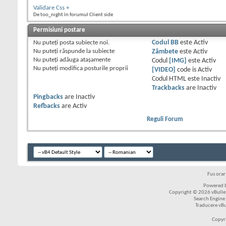
Validare Css +
De too_night în forumul Client side
Permisiuni postare
Nu puteţi
posta subiecte noi.
Codul BB
este
Activ
Nu puteţi
răspunde la subiecte
Zâmbete
este
Activ
Nu puteţi
adăuga ataşamente
Codul
[IMG]
este
Activ
Nu puteţi
modifica posturile proprii
[VIDEO]
code is
Activ
Codul HTML este
Inactiv
Trackbacks
are
Inactiv
Pingbacks
are
Inactiv
Refbacks
are
Activ
Reguli Forum
Fus ora
Powered b
Copyright © 2026 vBulleti
Search Engine
Traducere vB
Copyr