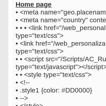
Home page
• <meta name="geo.placename
• <meta name="country" cont
• • • <link href="/web_personal
type="text/css">
• <link href="/web_personalizar
type="text/css">
• • <script src="/Scripts/AC_R
type="text/javascript"></script
• • <style type="text/css">
• <!--
• .style1 {color: #DD0000}
• -->
• </style>