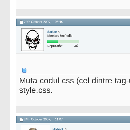
24th October 2009,
05:46
dacian
Membru SeoPedia
Reputatie:
36
Muta codul css (cel dintre tag-u
style.css.
24th October 2009,
11:07
Hobart