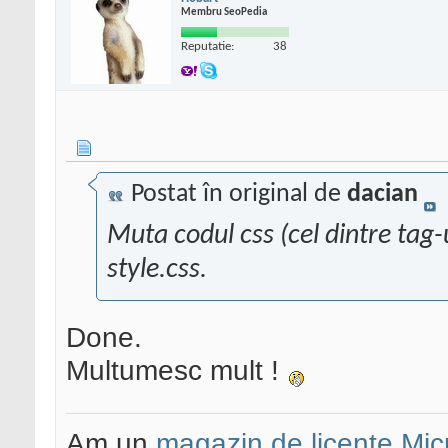
Membru SeoPedia
Reputatie:
38
Postat în original de
dacian
Muta codul css (cel dintre tag-u
style.css.
Done.
Multumesc mult !
Am un
magazin de licente Mic