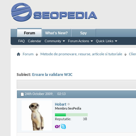
Forum
What's New?
Spy
FAQ
Calendar
Community
Forum Actions
Quick Links
Forum
Metode de promovare, resurse, articole si tutoriale
Clie
Subiect:
Eroare la validare W3C
24th October 2009,
02:13
Hobart
Membru SeoPedia
Reputatie:
38