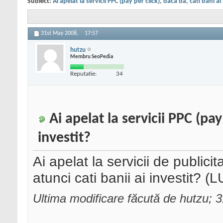
Subiect:
Ai apelat la servicii PPC (pay per click), daca da, cati bani ai
31st May 2008,
17:57
hutzu
Membru SeoPedia
Reputatie:
34
Ai apelat la servicii PPC (pay
investit?
Ai apelat la servicii de public
atunci cati banii ai investit? 
Ultima modificare făcută de hutzu; 