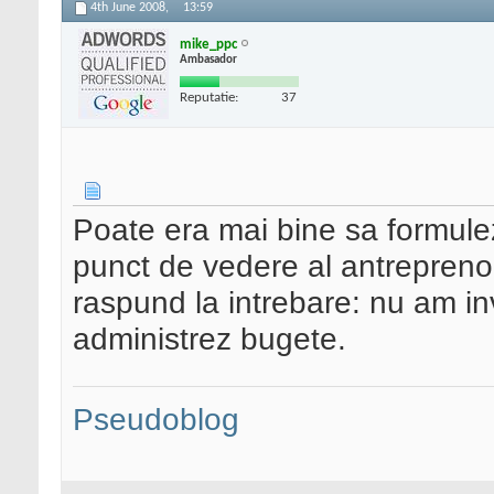
4th June 2008,
13:59
mike_ppc
Ambasador
Reputatie:
37
Poate era mai bine sa formulez
punct de vedere al antreprenor
raspund la intrebare: nu am in
administrez bugete.
Pseudoblog