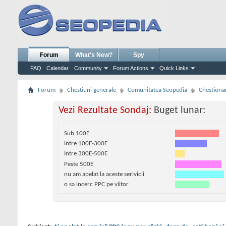
Forum
What's New?
Spy
FAQ
Calendar
Community
Forum Actions
Quick Links
Forum
Chestiuni generale
Comunitatea Seopedia
Chestiona
Vezi Rezultate Sondaj:
Buget lunar:
Sub 100E
Intre 100E-300E
Intre 300E-500E
Peste 500E
nu am apelat la aceste serivicii
o sa incerc PPC pe viitor