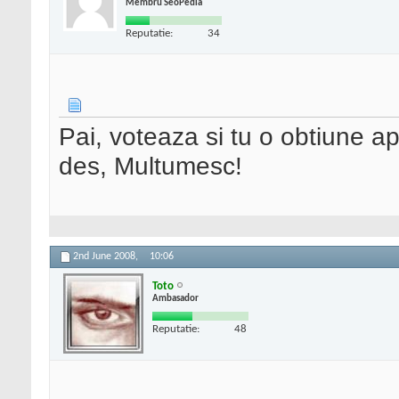
Membru SeoPedia
Reputatie:
34
Pai, voteaza si tu o obtiune a
des, Multumesc!
2nd June 2008,
10:06
Toto
Ambasador
Reputatie:
48