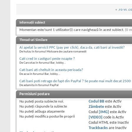
«
.ro vs .
Informații subiect
Momentan este/sunt 1 utilizator(i) care navighează în acest subiect.
(0 m
Thread-uri Similare
Ai apelat la servicii PPC (pay per click), daca da, cati bani ai investit?
De hutzu în forumul Motoare de cautare romanesti
Cati cred in castiguri peste noapte ?
De Carcotas în forumul Bar, lobby...
Cati bani ati cheltuit in aceasta perioada?
De acsa în forumul Bar, lobby...
Cati bani poti retrage de fapt din PayPal ? Se poate mai mult decat 2500
De adamita în forumul PayPal
Permisiuni postare
Nu puteţi
posta subiecte noi.
Codul BB
este
Activ
Nu puteţi
răspunde la subiecte
Zâmbete
este
Activ
Nu puteţi
adăuga ataşamente
Codul
[IMG]
este
Activ
Nu puteţi
modifica posturile proprii
[VIDEO]
code is
Activ
Codul HTML este
Inactiv
Trackbacks
are
Inactiv