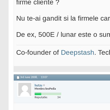
firme cliente ?
Nu te-ai gandit si la firmele 
De ex, 500E / lunar este o su
Co-founder of
Deepstash
. Tec
3rd June 2008,
13:07
hutzu
Membru SeoPedia
Reputatie:
34