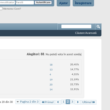
Ajutor
Înregistrare
Memorez Cont?
Căutare Avansată
Alegători
88
. Nu puteţi vota în acest sondaj
20,45%
18
14,77%
13
4,55%
4
21,59%
19
22,73%
20
15,91%
14
Pagina 2 din 3
1
2
3
a 20 din 30
Primul
Ultimul