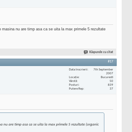
 o masina nu are timp asa ca se uita la max primele 5 rezultate
Răspunde cu citat
#17
Data înscrierii
7th September
2007
Locaţie
Bucuresti
Vârstă
50
Posturi
839
Putere Rep
37
na nu are timp asa ca se uita la max primele 5 rezultate (organic