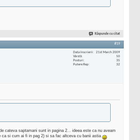
Răspunde cu citat
#19
Data înscrierii
21st March 2009
Vârstă
50
Posturi
35
Putere Rep
32
de cateva saptamani sunt in pagina 2... ideea este ca nu aveam
ca si cum ai fi in pag 2) si sa fac altceva cu banii astia