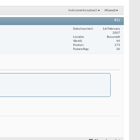
Instrumente subiect
Afișează
#11
Data înscrierii
1st February
2007
Locaţie
Bucuresti
Vârstă
44
Posturi
173
Putere Rep
36
.