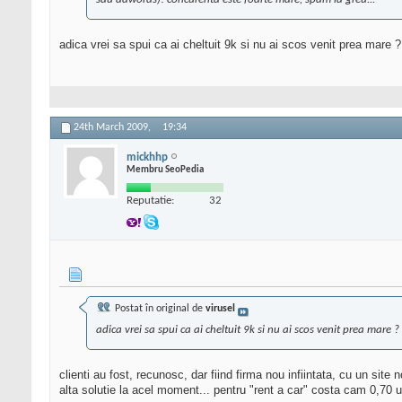
adica vrei sa spui ca ai cheltuit 9k si nu ai scos venit prea mare ? 
24th March 2009,
19:34
mickhhp
Membru SeoPedia
Reputatie:
32
Postat în original de
virusel
adica vrei sa spui ca ai cheltuit 9k si nu ai scos venit prea mare ? 
clienti au fost, recunosc, dar fiind firma nou infiintata, cu un sit
alta solutie la acel moment... pentru "rent a car" costa cam 0,70 