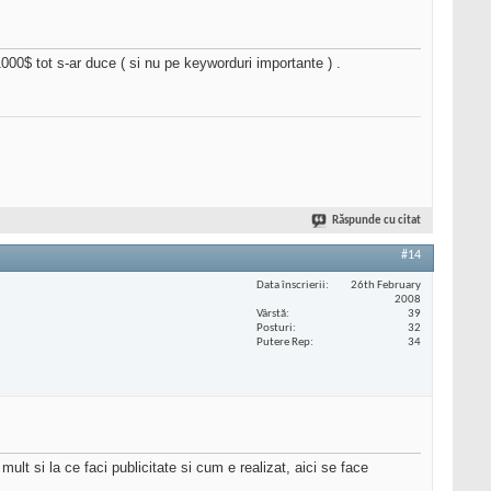
000$ tot s-ar duce ( si nu pe keyworduri importante ) .
Răspunde cu citat
#14
Data înscrierii
26th February
2008
Vârstă
39
Posturi
32
Putere Rep
34
lt si la ce faci publicitate si cum e realizat, aici se face