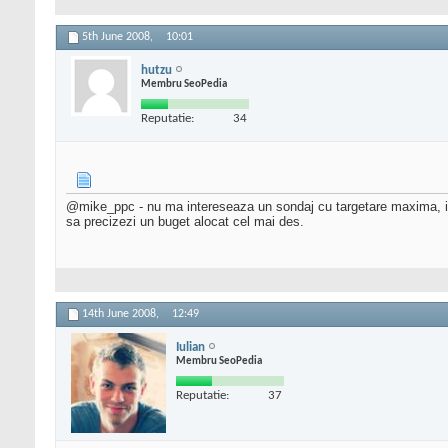
5th June 2008,
10:01
hutzu
Membru SeoPedia
Reputatie:
34
@mike_ppc - nu ma intereseaza un sondaj cu targetare maxima, int
sa precizezi un buget alocat cel mai des.
14th June 2008,
12:49
Iulian
Membru SeoPedia
Reputatie:
37