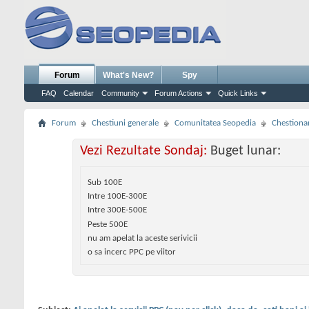
Forum
What's New?
Spy
FAQ
Calendar
Community
Forum Actions
Quick Links
Forum
Chestiuni generale
Comunitatea Seopedia
Chestiona
Vezi Rezultate Sondaj:
Buget lunar:
Sub 100E
Intre 100E-300E
Intre 300E-500E
Peste 500E
nu am apelat la aceste serivicii
o sa incerc PPC pe viitor