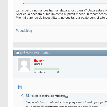
Esti sigur ca numai pozitia mai slaba a fost cauza? Daca asta a fo
Sper ca la aceasta suma investita ai primit macar un raport despre
Mie imi pare rau de investitita ta nereusita, dar poate sunt si alte
Pseudoblog
23rd March 2009,
23:11
Shumy
Banned
Reputatie:
0
Postat în original de
mickhhp
Din pacate le-am platit celor de la google anul trecut aproape 900
sau adwords)! concurenta este foarte mare, spam la greu...