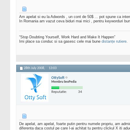
Am apelat si eu la Adwords , un cont de 50$ ... pot spune ca inter
In Romania am vazut ceva biduri mai mici , pentru keyworduri bun
“Stop Doubting Yourself, Work Hard and Make It Happen”
Imi place sa conduc si sa gasesc cele mai bune
distanțe rutiere
.
28th July 2008,
13:03
OttySoft
Membru SeoPedia
Reputatie:
34
De apelat, am apelat, foarte putin pentru numele propriu, am admini
diferenta daca costul pe care l-ai achitat tu pentru clickul X iti ad