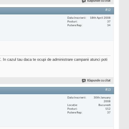
Răspunde cu citat
#12
Data înscrierii
18th April 2008
Posturi
37
Putere Rep
34
 In cazul tau daca te ocupi de administrare campanii atunci poti
Răspunde cu citat
#13
Data înscrierii
30th January
2008
Locaţie
Bucuresti
Posturi
552
Putere Rep
37