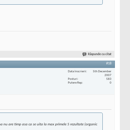
Răspunde cu citat
#18
Data înscrierii
5th December
2007
Posturi
583
Putere Rep
0
na nu are timp asa ca se uita la max primele 5 rezultate (organic