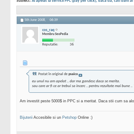
Subiect:
Ai apelat la servicii PPC (pay per click), daca da, cati bani ai
5th June 2008,
06:39
cos_raq
Membru SeoPedia
Reputatie:
36
Postat în original de
psaico
eu unul nu am apelat .. dar ma gandesc daca se merita.
sau care ar fi ce ar trebui sa incerc .. pentru rezultate mai bune .. 
Am investit peste 5000$ in PPC si a meritat. Daca stii cum sa aloci
Bijuterii
Accesibile si un
Petshop
Online :)