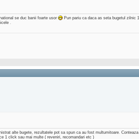
national se duc banii foarte usor
Pun pariu ca daca as seta bugetul zilnic 1
icele .
strat alte bugete, rezultatele pot sa spun ca au fost multumitoare. Conteaza mu
uce 1 click sau mai multe ( reveniri, recomandari etc )