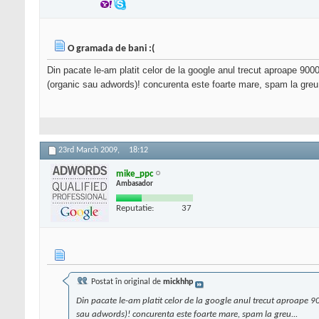
O gramada de bani :(
Din pacate le-am platit celor de la google anul trecut aproape 9000
(organic sau adwords)! concurenta este foarte mare, spam la greu.
23rd March 2009,
18:12
mike_ppc
Ambasador
Reputatie:
37
Postat în original de
mickhhp
Din pacate le-am platit celor de la google anul trecut aproape 900
sau adwords)! concurenta este foarte mare, spam la greu...