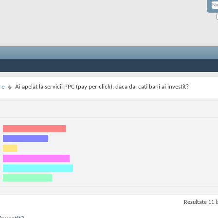
re
Ai apelat la servicii PPC (pay per click), daca da, cati bani ai investit?
Rezultate 11 l