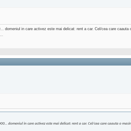
... domeniul in care activez este mai delicat: rent a car. Cel/cea care caauta
..
0... domeniul in care activez este mai delicat: rent a car. Cel/cea care caauta o masi