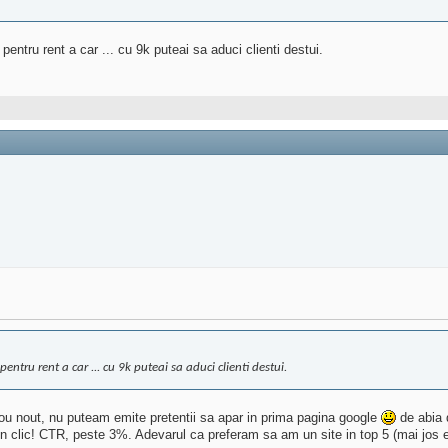
pentru rent a car ... cu 9k puteai sa aduci clienti destui.
pentru rent a car ... cu 9k puteai sa aduci clienti destui.
e nou nout, nu puteam emite pretentii sa apar in prima pagina google
de abia 
un clic! CTR, peste 3%. Adevarul ca preferam sa am un site in top 5 (mai jos e 