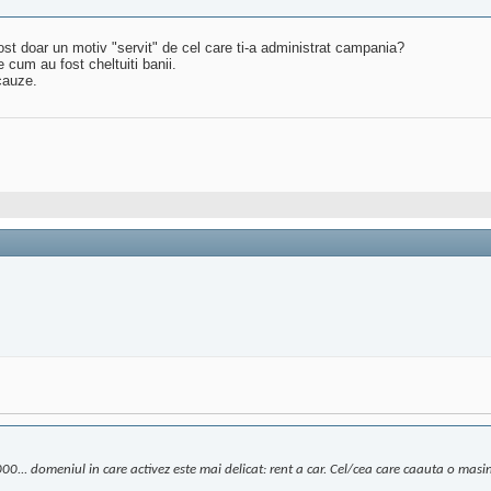
st doar un motiv "servit" de cel care ti-a administrat campania?
 cum au fost cheltuiti banii.
 cauze.
0... domeniul in care activez este mai delicat: rent a car. Cel/cea care caauta o masi