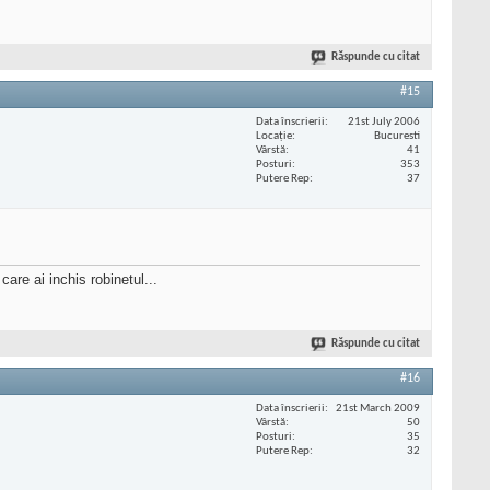
Răspunde cu citat
#15
Data înscrierii
21st July 2006
Locaţie
Bucuresti
Vârstă
41
Posturi
353
Putere Rep
37
are ai inchis robinetul...
Răspunde cu citat
#16
Data înscrierii
21st March 2009
Vârstă
50
Posturi
35
Putere Rep
32