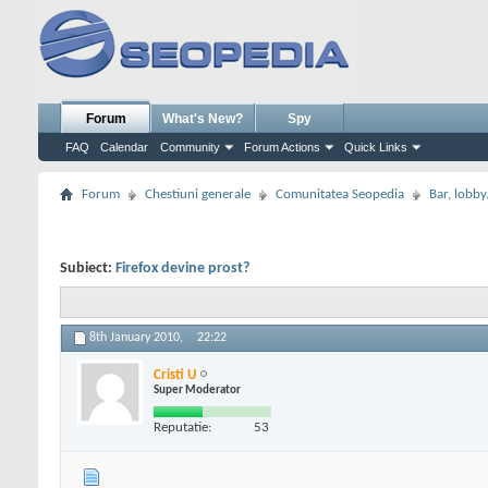
Forum
What's New?
Spy
FAQ
Calendar
Community
Forum Actions
Quick Links
Forum
Chestiuni generale
Comunitatea Seopedia
Bar, lobby.
Subiect:
Firefox devine prost?
8th January 2010,
22:22
Cristi U
Super Moderator
Reputatie:
53