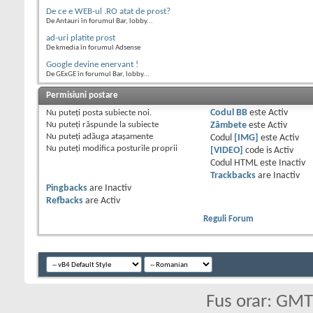
De ce e WEB-ul .RO atat de prost?
De Antauri în forumul Bar, lobby...
ad-uri platite prost
De kmedia în forumul Adsense
Google devine enervant !
De GExGE în forumul Bar, lobby...
Permisiuni postare
Nu puteţi
posta subiecte noi.
Codul BB
este
Activ
Nu puteţi
răspunde la subiecte
Zâmbete
este
Activ
Nu puteţi
adăuga ataşamente
Codul
[IMG]
este
Activ
Nu puteţi
modifica posturile proprii
[VIDEO]
code is
Activ
Codul HTML este
Inactiv
Trackbacks
are
Inactiv
Pingbacks
are
Inactiv
Refbacks
are
Activ
Reguli Forum
Fus orar: GM