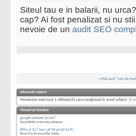
Siteul tau e in balarii, nu urca
cap? Ai fost penalizat si nu sti
nevoie de un
audit SEO compl
«
Mai sunt "vaci de muls
Informații subiect
Momentan este/sunt 1 utilizator(i) care navighează în acest subiect.
(0 m
Thread-uri Similare
google plateste prost?
De suMMer în forumul Adsense
Whu is Zu? Sau cat de prost sa fii...
De w!ll în forumul Bar, lobby...