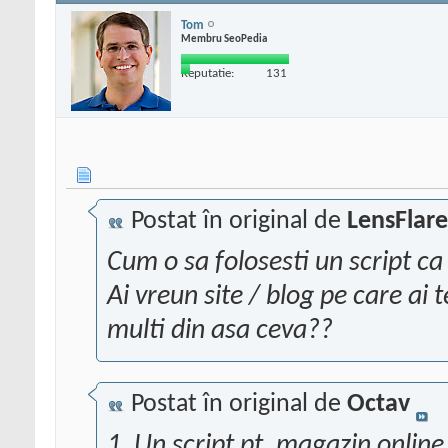
Tom
Membru SeoPedia
Reputatie:
131
Postat în original de
LensFlare
Cum o sa folosesti un script ca
Ai vreun site / blog pe care ai 
multi din asa ceva??
Postat în original de
Octav
1. Un script pt. magazin online