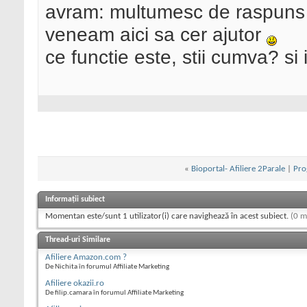
avram: multumesc de raspuns a
veneam aici sa cer ajutor
ce functie este, stii cumva? si 
«
Bioportal- Afiliere 2Parale
|
Pro
Informații subiect
Momentan este/sunt 1 utilizator(i) care navighează în acest subiect.
(0 m
Thread-uri Similare
Afiliere Amazon.com ?
De Nichita în forumul Affiliate Marketing
Afiliere okazii.ro
De filip.camara în forumul Affiliate Marketing