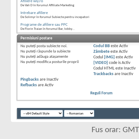
Afiliere wiy.ro
De Vali D în forumul Affiliate Marketing
Intrebare afiliere
De Solimyr în forumul Subiecte pentru incepatori
Programe de afiliere sau PPC
De Florin Traian în forumul Bar, lobby...
Permisiuni postare
Nu puteţi
posta subiecte noi.
Codul BB
este
Activ
Nu puteţi
răspunde la subiecte
Zâmbete
este
Activ
Nu puteţi
adăuga ataşamente
Codul
[IMG]
este
Activ
Nu puteţi
modifica posturile proprii
[VIDEO]
code is
Activ
Codul HTML este
Inactiv
Trackbacks
are
Inactiv
Pingbacks
are
Inactiv
Refbacks
are
Activ
Reguli Forum
Fus orar: GM