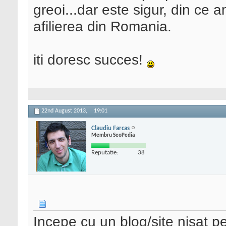
greoi...dar este sigur, din ce
afilierea din Romania.
iti doresc succes!
22nd August 2013,
19:01
Claudiu Farcas
Membru SeoPedia
Reputatie:
38
Incepe cu un blog/site nisat p