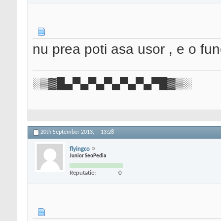
nu prea poti asa usor , e o func
░▒▓█▄▀▄▀▄▀▄▀▄▀▄▀█▓▒░
20th September 2013,
13:28
flyingco
Junior SeoPedia
Reputatie:
0