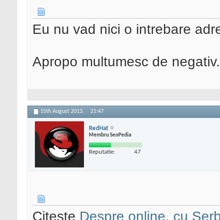
Eu nu vad nici o intrebare adr
Apropo multumesc de negativ.
15th August 2013,
21:47
RedHat
Membru SeoPedia
Reputatie:
47
Citeste
Despre online, cu Serb