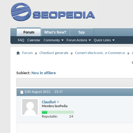
Forum
What's New?
Spy
FAQ
Calendar
Community
Forum Actions
Quick Links
Forum
Chestiuni generale
Comert electronic, e-Commerce
Subiect:
Nou in afiliere
15th August 2013,
21:17
Claudiu4
Membru SeoPedia
Reputatie:
24