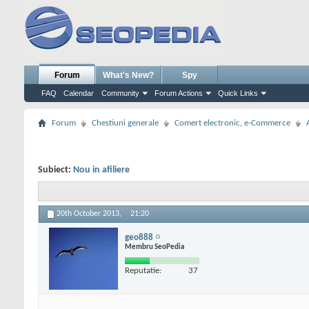
Forum
What's New?
Spy
FAQ
Calendar
Community
Forum Actions
Quick Links
Forum
Chestiuni generale
Comert electronic, e-Commerce
Subiect:
Nou in afiliere
20th October 2013,
21:20
geo888
Membru SeoPedia
Reputatie:
37