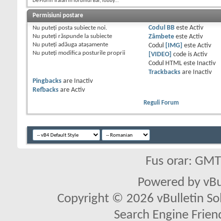
De Florin Traian în forumul Bar, lobby...
Permisiuni postare
Nu puteţi
posta subiecte noi.
Codul BB
este
Activ
Nu puteţi
răspunde la subiecte
Zâmbete
este
Activ
Nu puteţi
adăuga ataşamente
Codul
[IMG]
este
Activ
Nu puteţi
modifica posturile proprii
[VIDEO]
code is
Activ
Codul HTML este
Inactiv
Trackbacks
are
Inactiv
Pingbacks
are
Inactiv
Refbacks
are
Activ
Reguli Forum
Fus orar: GM
Powered by vBu
Copyright © 2026 vBulletin Solu
Search Engine Frien