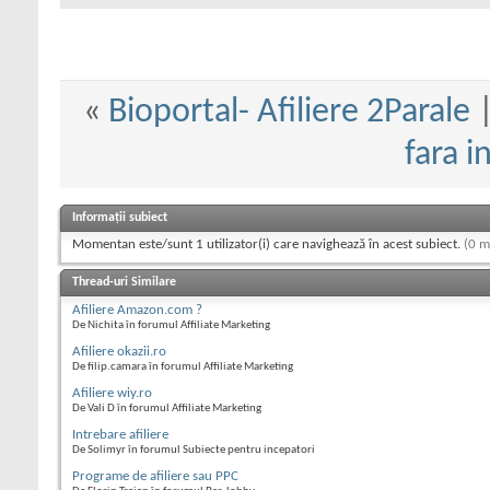
«
Bioportal- Afiliere 2Parale
fara i
Informații subiect
Momentan este/sunt 1 utilizator(i) care navighează în acest subiect.
(0 m
Thread-uri Similare
Afiliere Amazon.com ?
De Nichita în forumul Affiliate Marketing
Afiliere okazii.ro
De filip.camara în forumul Affiliate Marketing
Afiliere wiy.ro
De Vali D în forumul Affiliate Marketing
Intrebare afiliere
De Solimyr în forumul Subiecte pentru incepatori
Programe de afiliere sau PPC