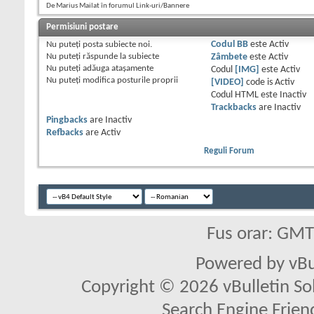
De Marius Mailat în forumul Link-uri/Bannere
Permisiuni postare
Nu puteţi
posta subiecte noi.
Codul BB
este
Activ
Nu puteţi
răspunde la subiecte
Zâmbete
este
Activ
Nu puteţi
adăuga ataşamente
Codul
[IMG]
este
Activ
Nu puteţi
modifica posturile proprii
[VIDEO]
code is
Activ
Codul HTML este
Inactiv
Trackbacks
are
Inactiv
Pingbacks
are
Inactiv
Refbacks
are
Activ
Reguli Forum
Fus orar: GM
Powered by vBu
Copyright © 2026 vBulletin Solu
Search Engine Frien