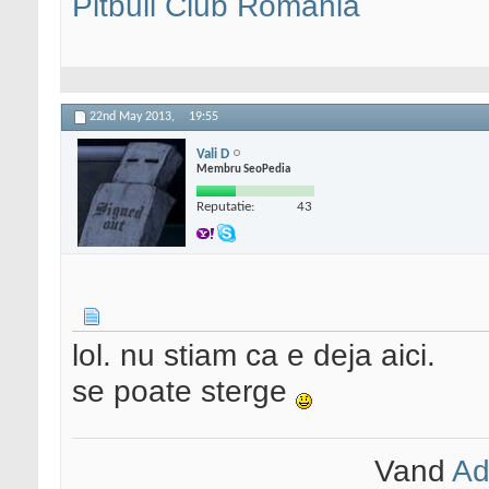
Pitbull Club Romania
22nd May 2013,
19:55
Vali D
Membru SeoPedia
Reputatie:
43
lol. nu stiam ca e deja aici.
se poate sterge
Vand
Ad