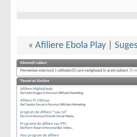
«
Afiliere Ebola Play
|
Sugest
Informații subiect
Momentan este/sunt 1 utilizator(i) care navighează în acest subiect.
(0 m
Thread-uri Similare
Afiliere MightyDeals
De Cartis Dragos în forumul Affiliate Marketing
Afiliere IT: CitGrup
De Claudiu Farcas în forumul Affiliate Marketing
program de afiliere ? sau ce?
De cris în forumul Discutii Social Media
Programe de afiliere sau PPC
De Florin Traian în forumul Bar, lobby...
Nou program de afiliere