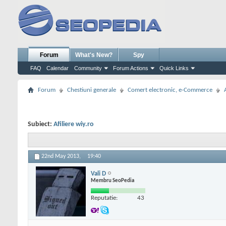
Forum
What's New?
Spy
FAQ
Calendar
Community
Forum Actions
Quick Links
Forum
Chestiuni generale
Comert electronic, e-Commerce
Subiect:
Afiliere wiy.ro
22nd May 2013,
19:40
Vali D
Membru SeoPedia
Reputatie:
43