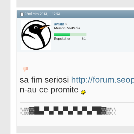
22nd May 2013,
19:53
avram
Membru SeoPedia
Reputatie:
61
sa fim seriosi
http://forum.seop
n-au ce promite
░▒▓█▄▀▄▀▄▀▄▀▄▀▄▀█▓▒░