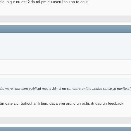
ele. sigur nu esti? da-mi pm cu userul tau sa te caut.
rafic mare , dar cum publicul meu e 35+ si nu cumpara online ..slabe sanse sa merite af
in cate zici traficul ar fi bun. daca vrei arunc un ochi, iti dau un feedback