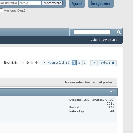
Ajutor
Înregistrare
Memorez Cont?
Căutare Avansată
Pagina 1 din 5
1
2
3
...
Rezultate 1 la 10 din 44
Ultimul
Instrumente subiect
Afișează
#1
Data înscrierii
29th September
2011
Posturi
759
Putere Rep
48