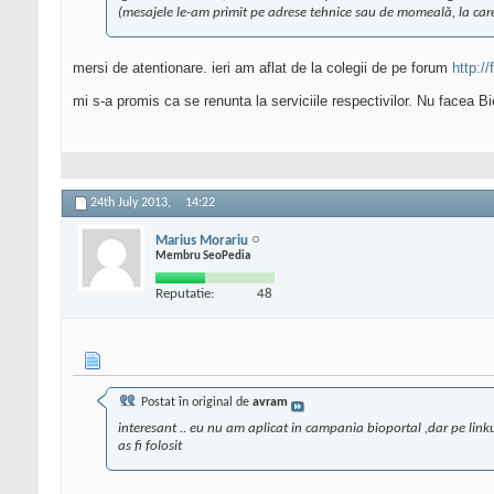
(mesajele le-am primit pe adrese tehnice sau de momeală, la car
mersi de atentionare. ieri am aflat de la colegii de pe forum
http:/
mi s-a promis ca se renunta la serviciile respectivilor. Nu facea 
24th July 2013,
14:22
Marius Morariu
Membru SeoPedia
Reputatie:
48
Postat în original de
avram
interesant .. eu nu am aplicat in campania bioportal ,dar pe link
as fi folosit