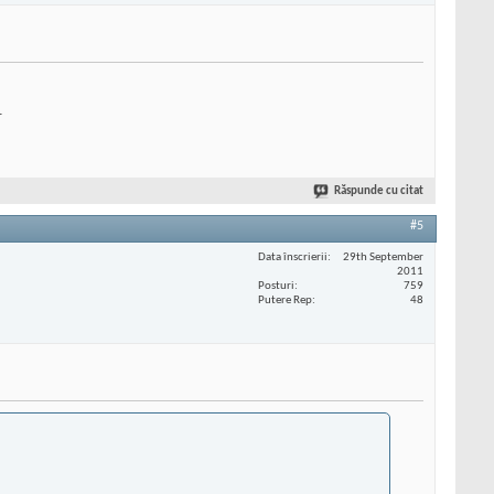
.
Răspunde cu citat
#5
Data înscrierii
29th September
2011
Posturi
759
Putere Rep
48