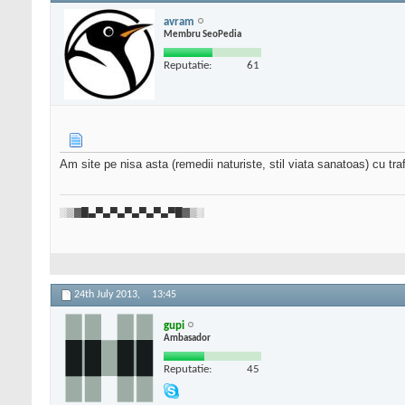
avram
Membru SeoPedia
Reputatie:
61
Am site pe nisa asta (remedii naturiste, stil viata sanatoas) cu tr
░▒▓█▄▀▄▀▄▀▄▀▄▀▄▀█▓▒░
24th July 2013,
13:45
gupi
Ambasador
Reputatie:
45