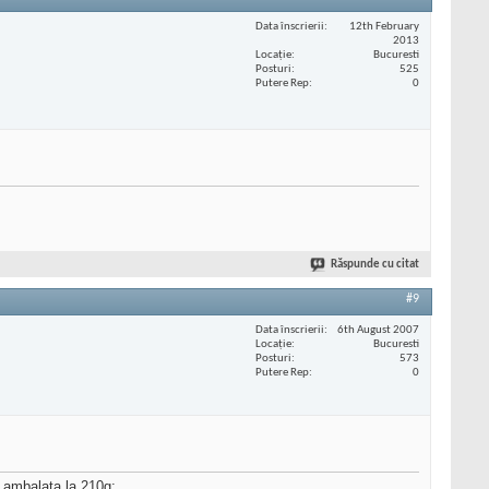
Data înscrierii
12th February
2013
Locaţie
Bucuresti
Posturi
525
Putere Rep
0
Răspunde cu citat
#9
Data înscrierii
6th August 2007
Locaţie
Bucuresti
Posturi
573
Putere Rep
0
a ambalata la 210g;