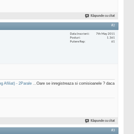
Răspunde cu citat
#2
Data înscrierii
7th May 2011
Posturi
1.361
Putere Rep
61
 Afiliat) - 2Parale
...Oare se inregistreaza si comisioanele ? daca
Răspunde cu citat
#3