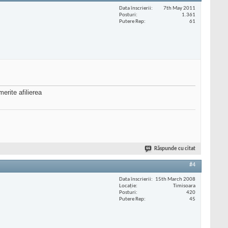
Data înscrierii
7th May 2011
Posturi
1.361
Putere Rep
61
erite afilierea
Răspunde cu citat
#4
Data înscrierii
15th March 2008
Locaţie
Timisoara
Posturi
420
Putere Rep
45