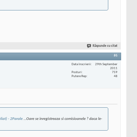
Răspunde cu citat
#6
Data înscrierii
29th September
2011
Posturi
759
Putere Rep
48
iat) - 2Parale
...Oare se inregistreaza si comisioanele ? daca le-