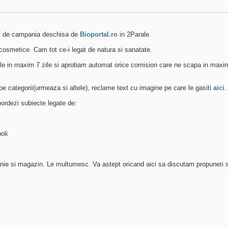
at de campania deschisa de
Bioportal.ro
in 2Parale.
 cosmetice. Cam tot ce-i legat de natura si sanatate.
 in maxim 7 zile si aprobam automat orice comision care ne scapa in maxim 14
e categorii(urmeaza si altele), reclame text cu imagine pe care le gasiti
aici
.
bordezi subiecte legate de:
oli
nie si magazin. Le multumesc. Va astept oricand aici sa discutam propuneri sa