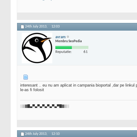
24th July 2013,
12:03
avram
Membru SeoPedia
Reputatie:
61
interesant .. eu nu am aplicat in campania bioportal ,dar pe linkul
le-as fi folosit
░▒▓█▄▀▄▀▄▀▄▀▄▀▄▀█▓▒░
24th July 2013,
12:10