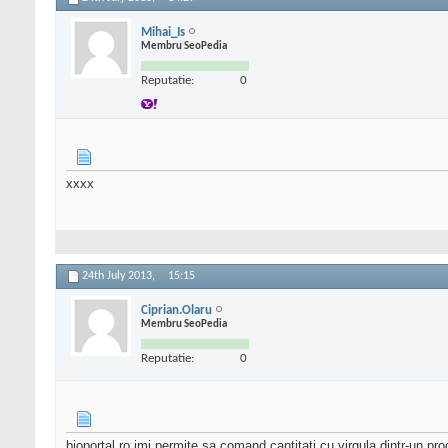
Mihai_Is
Membru SeoPedia
Reputatie:
0
xxxx
24th July 2013,
15:15
Ciprian.Olaru
Membru SeoPedia
Reputatie:
0
bioportal.ro imi permite sa comand cantitati cu virgula dintr-un 