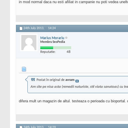
in mod normal daca nu esti afiliat in campanie nu poti vedea unelt
24th July 2013,
14:24
Marius Morariu
Membru SeoPedia
Reputatie:
48
Postat în original de
avram
Am site pe nisa asta (remedii naturiste, stil viata sanatoas) cu t
difera mult un magazin de altul. testeaza o perioada cu bioportal. d
24th July 2013,
14:29