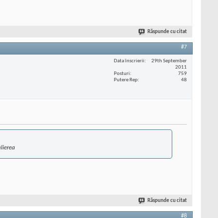
Răspunde cu citat
#7
Data înscrierii
29th September
2011
Posturi
759
Putere Rep
48
ilierea
Răspunde cu citat
#8