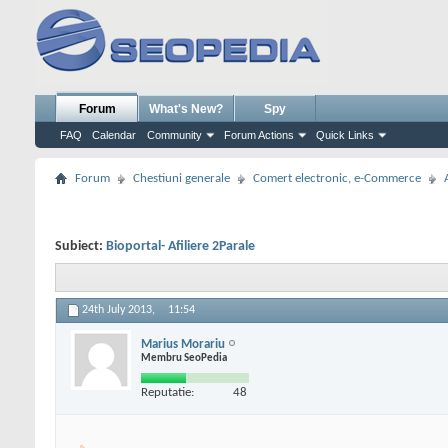
Forum
What's New?
Spy
FAQ
Calendar
Community
Forum Actions
Quick Links
Forum
Chestiuni generale
Comert electronic, e-Commerce
Subiect:
Bioportal- Afiliere 2Parale
24th July 2013,
11:54
Marius Morariu
Membru SeoPedia
Reputatie:
48