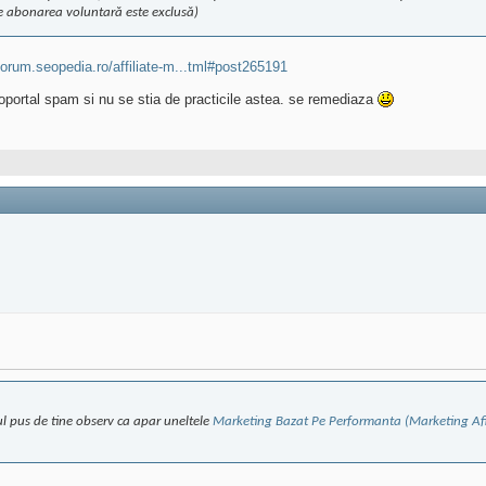
e abonarea voluntară este exclusă)
/forum.seopedia.ro/affiliate-m...tml#post265191
Bioportal spam si nu se stia de practicile astea. se remediaza
ul pus de tine observ ca apar uneltele
Marketing Bazat Pe Performanta (Marketing Afil