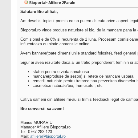
Bioportal- Afiliere 2Parale
Salutare Bio-afiliati,
Am deschis topicul promis ca sa putem discuta orice aspect leg
Bioportal.ro vinde produse naturiste si bio, de la mancare pana la
Comisionul e de 8% si recurenta de 1 luna. Procesam comisioanele
influenteaza cu nimic comenzile online.
Avem bannere(toate dimensiunile standard folosite), feed general p
Sigur ai avea rezultate daca ai un trafic preponderent feminin si a
sfaturi pentru o viata sanatoasa
mancare(produse de sezon) si retete de mancare usoara
remedii naturiste pentru tratarea sau prevenirea diverselor b
cosmetice naturale/bio, frumusete , etc
Cativa oameni din afiliere mi-au si trimis feedback legat de campa
Bio-conversii sa avem!
Marius MORARIU
Manager Afiliere Bioportal.ro
Tel: 0767 283 123
Mail:
afiliere@bioportal.ro