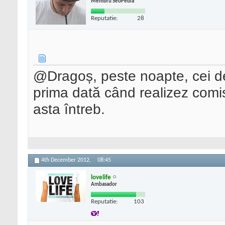
Membru SeoPedia
Reputatie:
28
@Dragoș, peste noapte, cei d
prima dată când realizez comi
asta întreb.
4th December 2012,
08:45
lovelife
Ambasador
Reputatie:
103