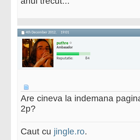
anul trecut...
4th December 2012,
19:01
puthre
Ambasador
Reputatie:
84
Are cineva la indemana pagina 
2p?
Caut cu
jingle.ro
.