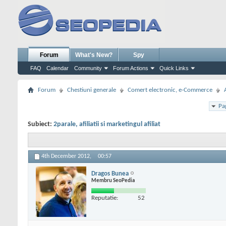
Forum
What's New?
Spy
FAQ
Calendar
Community
Forum Actions
Quick Links
Forum
Chestiuni generale
Comert electronic, e-Commerce
Pa
Subiect:
2parale, afiliatii si marketingul afiliat
4th December 2012,
00:57
Dragos Bunea
Membru SeoPedia
Reputatie:
52