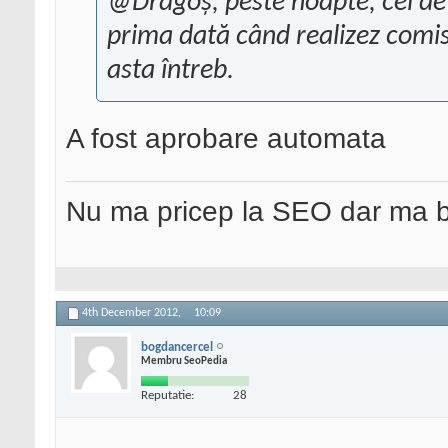
@Dragoș, peste noapte, cei de
prima dată când realizez comis
asta întreb.
A fost aprobare automata
Nu ma pricep la SEO dar ma 
4th December 2012,
10:09
bogdancercel
Membru SeoPedia
Reputatie:
28