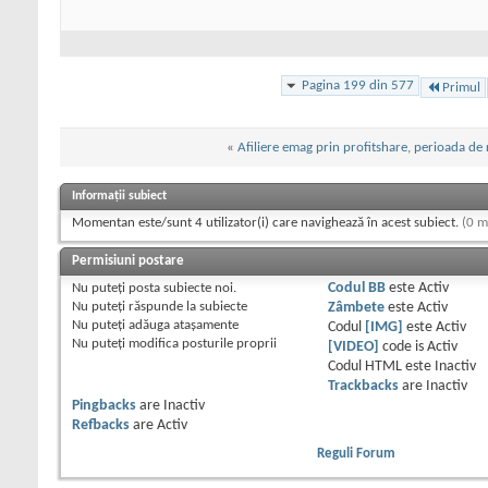
Pagina 199 din 577
Primul
«
Afiliere emag prin profitshare, perioada de 
Informații subiect
Momentan este/sunt 4 utilizator(i) care navighează în acest subiect.
(0 m
Permisiuni postare
Nu puteţi
posta subiecte noi.
Codul BB
este
Activ
Nu puteţi
răspunde la subiecte
Zâmbete
este
Activ
Nu puteţi
adăuga ataşamente
Codul
[IMG]
este
Activ
Nu puteţi
modifica posturile proprii
[VIDEO]
code is
Activ
Codul HTML este
Inactiv
Trackbacks
are
Inactiv
Pingbacks
are
Inactiv
Refbacks
are
Activ
Reguli Forum