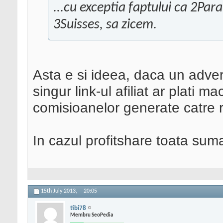
...cu exceptia faptului ca 2Para
3Suisses, sa zicem.
Asta e si ideea, daca un adver
singur link-ul afiliat ar plati 
comisioanelor generate catre r
In cazul profitshare toata su
15th July 2013,
20:05
tibi78
Membru SeoPedia