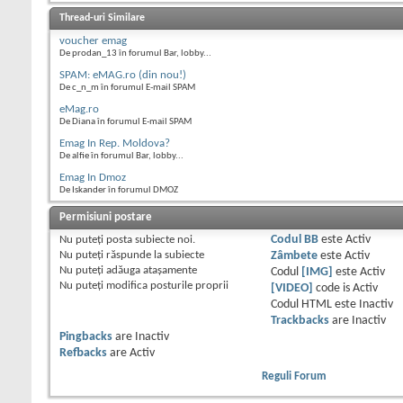
Thread-uri Similare
voucher emag
De prodan_13 în forumul Bar, lobby...
SPAM: eMAG.ro (din nou!)
De c_n_m în forumul E-mail SPAM
eMag.ro
De Diana în forumul E-mail SPAM
Emag In Rep. Moldova?
De alfie în forumul Bar, lobby...
Emag In Dmoz
De Iskander în forumul DMOZ
Permisiuni postare
Nu puteţi
posta subiecte noi.
Codul BB
este
Activ
Nu puteţi
răspunde la subiecte
Zâmbete
este
Activ
Nu puteţi
adăuga ataşamente
Codul
[IMG]
este
Activ
Nu puteţi
modifica posturile proprii
[VIDEO]
code is
Activ
Codul HTML este
Inactiv
Trackbacks
are
Inactiv
Pingbacks
are
Inactiv
Refbacks
are
Activ
Reguli Forum