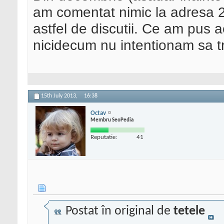
am comentat nimic la adresa 2P
astfel de discutii. Ce am pus a
nicidecum nu intentionam sa tr
15th July 2013,
16:38
Octav
Membru SeoPedia
Reputatie:
41
Postat în original de
tetele