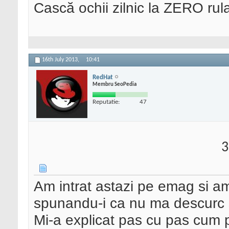
Cască ochii zilnic la ZERO rula
16th July 2013,
10:41
RedHat
Membru SeoPedia
Reputatie:
47
3
Am intrat astazi pe emag si am
spunandu-i ca nu ma descurc
Mi-a explicat pas cu pas cum p