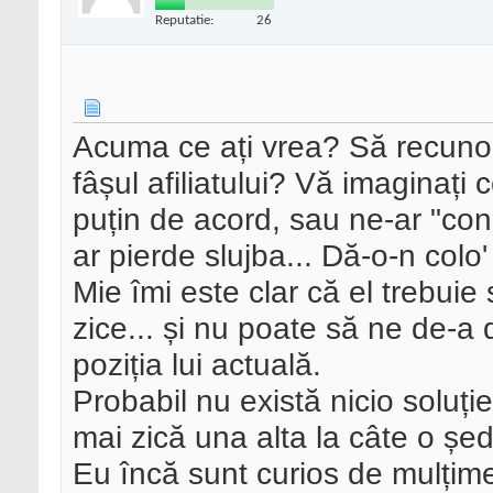
Reputatie:
26
Acuma ce ați vrea? Să recuno
fâșul afiliatului? Vă imaginați c
puțin de acord, sau ne-ar "con
ar pierde slujba... Dă-o-n colo
Mie îmi este clar că el trebuie
zice... și nu poate să ne de-a
poziția lui actuală.
Probabil nu există nicio soluți
mai zică una alta la câte o șed
Eu încă sunt curios de mulțim