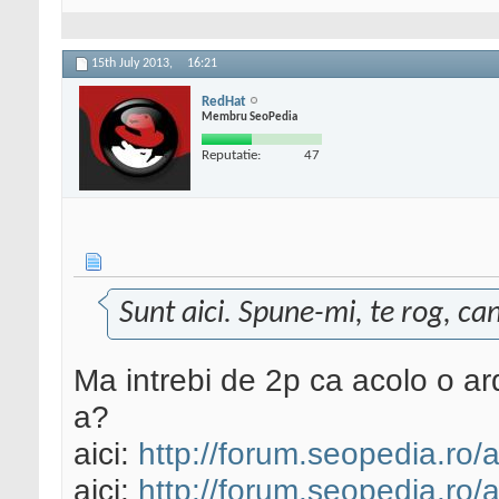
15th July 2013,
16:21
RedHat
Membru SeoPedia
Reputatie:
47
Sunt aici. Spune-mi, te rog, ca
Ma intrebi de 2p ca acolo o ard
a?
aici:
http://forum.seopedia.ro/a
aici:
http://forum.seopedia.ro/a