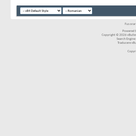
Fus ora
Powered b
Copyright © 2026 vBulleti
Search Engine
Traducere vB
Copyr