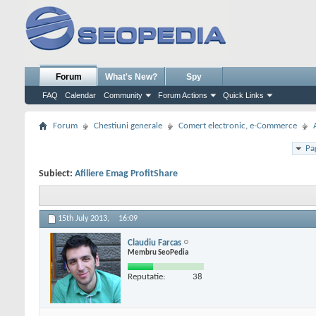
Forum
What's New?
Spy
FAQ
Calendar
Community
Forum Actions
Quick Links
Forum
Chestiuni generale
Comert electronic, e-Commerce
Pa
Subiect:
Afiliere Emag ProfitShare
15th July 2013,
16:09
Claudiu Farcas
Membru SeoPedia
Reputatie:
38