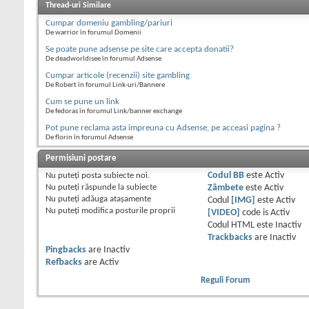
Thread-uri Similare
Cumpar domeniu gambling/pariuri
De warrior în forumul Domenii
Se poate pune adsense pe site care accepta donatii?
De deadworldisee în forumul Adsense
Cumpar articole (recenzii) site gambling
De Robert în forumul Link-uri/Bannere
Cum se pune un link
De fedoras în forumul Link/banner exchange
Pot pune reclama asta impreuna cu Adsense, pe acceasi pagina ?
De florin în forumul Adsense
Permisiuni postare
Nu puteţi
posta subiecte noi.
Codul BB
este
Activ
Nu puteţi
răspunde la subiecte
Zâmbete
este
Activ
Nu puteţi
adăuga ataşamente
Codul
[IMG]
este
Activ
Nu puteţi
modifica posturile proprii
[VIDEO]
code is
Activ
Codul HTML este
Inactiv
Trackbacks
are
Inactiv
Pingbacks
are
Inactiv
Refbacks
are
Activ
Reguli Forum