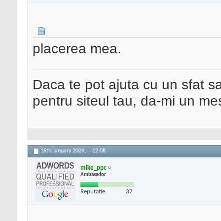
placerea mea.
Daca te pot ajuta cu un sfat s
pentru siteul tau, da-mi un me
16th January 2009,
12:08
mike_ppc
Ambasador
Reputatie:
37