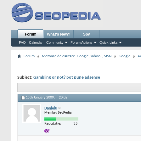
Forum
What's New?
Spy
FAQ
Calendar
Community
Forum Actions
Quick Links
Forum
Motoare de cautare. Google, Yahoo!, MSN
Google
A
Subiect:
Gambling or not? pot pune adsense
15th January 2009,
20:02
Danielu
Membru SeoPedia
Reputatie:
35