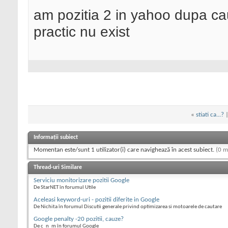
am pozitia 2 in yahoo dupa cau
practic nu exist
«
stiati ca...?
Informații subiect
Momentan este/sunt 1 utilizator(i) care navighează în acest subiect.
(0 m
Thread-uri Similare
Serviciu monitorizare pozitii Google
De StarNET în forumul Utile
Aceleasi keyword-uri - pozitii diferite in Google
De Nichita în forumul Discutii generale privind optimizarea si motoarele de cautare
Google penalty -20 pozitii, cauze?
De c_n_m în forumul Google