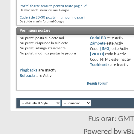
Pozitii foarte scazute pentru toate paginile!
De deadworldisee în forumul Google
Caderi de 20-30 pozitii in timpul indexarii
De $piderman în forumul Google
Permisiuni postare
Nu puteţi
posta subiecte noi.
Codul BB
este
Activ
Nu puteţi
răspunde la subiecte
Zâmbete
este
Activ
Nu puteţi
adăuga ataşamente
Codul
[IMG]
este
Activ
Nu puteţi
modifica posturile proprii
[VIDEO]
code is
Activ
Codul HTML este
Inactiv
Trackbacks
are
Inactiv
Pingbacks
are
Inactiv
Refbacks
are
Activ
Reguli Forum
Fus orar: GM
Powered by vBu