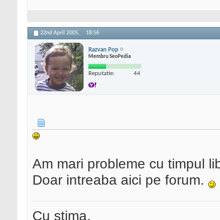
22nd April 2005,
18:56
Razvan Pop
Membru SeoPedia
Reputatie:
44
Am mari probleme cu timpul lib
Doar intreaba aici pe forum.
Cu stima,