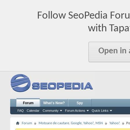
Follow SeoPedia For
with Tapa
Open in
Forum
What's New?
Spy
FAQ
Calendar
Community
Forum Actions
Quick Links
Forum
Motoare de cautare. Google, Yahoo!, MSN
Yahoo!
Po