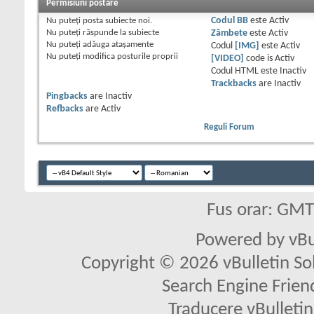
Permisiuni postare
Nu puteţi
posta subiecte noi.
Codul BB
este
Activ
Nu puteţi
răspunde la subiecte
Zâmbete
este
Activ
Nu puteţi
adăuga ataşamente
Codul
[IMG]
este
Activ
Nu puteţi
modifica posturile proprii
[VIDEO]
code is
Activ
Codul HTML este
Inactiv
Trackbacks
are
Inactiv
Pingbacks
are
Inactiv
Refbacks
are
Activ
Reguli Forum
Fus orar: GM
Powered by vBu
Copyright © 2026 vBulletin Solu
Search Engine Frien
Traducere vBullet