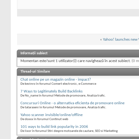
«
Yahoo! launches new
Informații subiect
Momentan este/sunt 1 utilizator(i) care navighează în acest subiect.
(0 m
Thread-uri Similare
Chat online pe un magazin online - impact?
De kevinro în forumul Comert electronic, e-Commerce
7 Ways to Legitimately Build Backlinks
De No_name în forumul Metode de promovare, Analiza trafic.
Concursuri Online - o alternativa eficienta de promovare online
De tataraseni în forumul Metode de promovare, Analiza trafic.
Yahoo scanner invisible/online/offline
De doxxx în forumul Continut web
101 ways to build link popularity in 2006
De lixor în forumul Stiri despre motoarele de cautare, SEO si Marketing