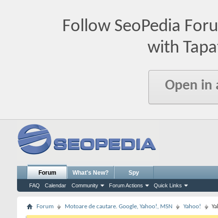
Follow SeoPedia For
with Tapa
Open in
Forum
What's New?
Spy
FAQ
Calendar
Community
Forum Actions
Quick Links
Forum
Motoare de cautare. Google, Yahoo!, MSN
Yahoo!
Ya