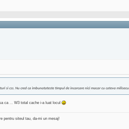
turi si css. Nu cred ca imbunatateste timpul de incarcare nici macar cu cateva milisecun
sa ca ... W3 total cache i-a luat locul
re pentru siteul tau, da-mi un mesaj!