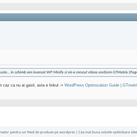
colo... in schimb am incercat WP Minify si mi-a crescut viteza conform GTMatrix (P
n caz ca nu ai gasit, asta e linkul ->
WordPress Optimization Guide | GTmetr
mator pentru un feed de produse pe wordpres
|
Cea mai buna solutie optimizare site