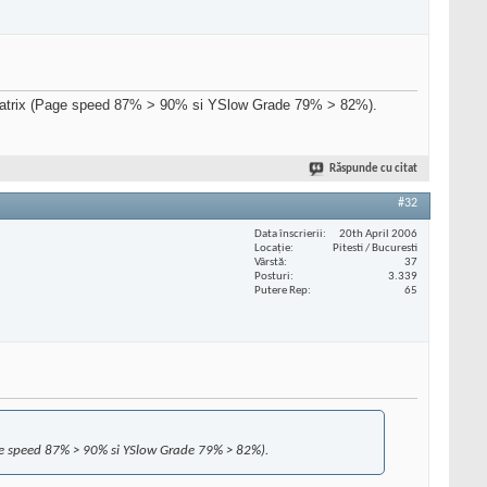
GTMatrix (Page speed 87% > 90% si YSlow Grade 79% > 82%).
Răspunde cu citat
#32
Data înscrierii
20th April 2006
Locaţie
Pitesti / Bucuresti
Vârstă
37
Posturi
3.339
Putere Rep
65
age speed 87% > 90% si YSlow Grade 79% > 82%).