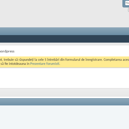
 wordpress
ont, trebuie să răspundeți la cele 5 întrebări din formularul de înregistrare. Completarea a
i să fie intotdeauna in
Prezentare forumisti
.