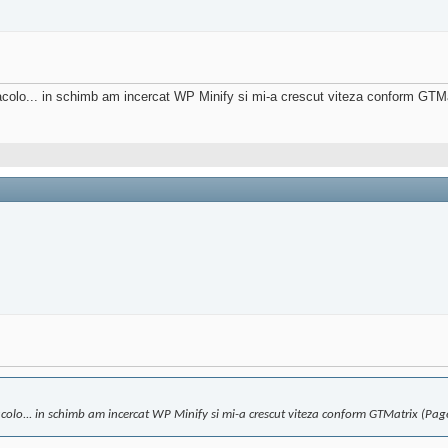
acolo... in schimb am incercat WP Minify si mi-a crescut viteza conform 
colo... in schimb am incercat WP Minify si mi-a crescut viteza conform GTMatrix (P