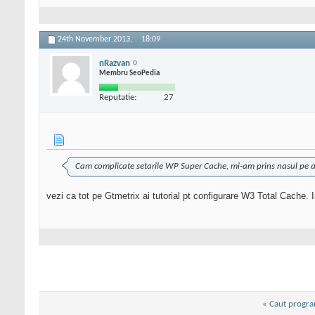
24th November 2013,
18:09
nRazvan
Membru SeoPedia
Reputatie:
27
Cam complicate setarile WP Super Cache, mi-am prins nasul pe a
vezi ca tot pe Gtmetrix ai tutorial pt configurare W3 Total Cache. I
«
Caut progra