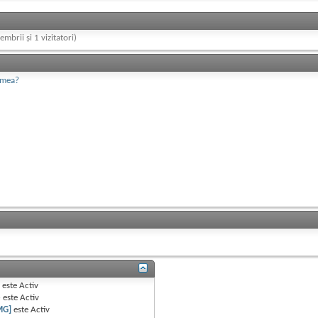
embrii și 1 vizitatori)
 mea?
B
este
Activ
e
este
Activ
MG]
este
Activ