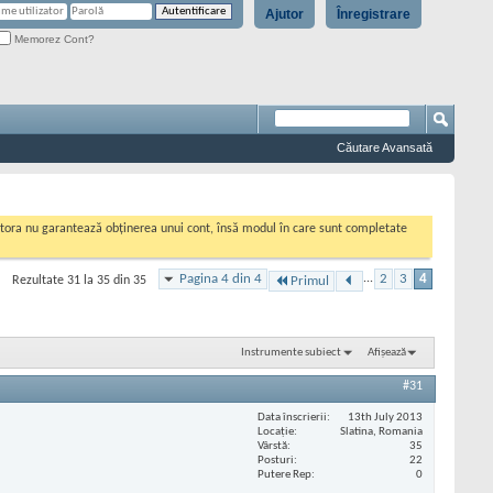
Ajutor
Înregistrare
Memorez Cont?
Căutare Avansată
cestora nu garantează obținerea unui cont, însă modul în care sunt completate
Pagina 4 din 4
...
2
3
4
Rezultate 31 la 35 din 35
Primul
Instrumente subiect
Afișează
#31
Data înscrierii
13th July 2013
Locaţie
Slatina, Romania
Vârstă
35
Posturi
22
Putere Rep
0