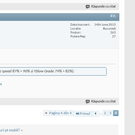
Răspunde cu citat
#35
Data înscrierii
14th June 2013
Locaţie
Bucuresti
Posturi
263
Putere Rep
27
age speed 87% > 90% si YSlow Grade 79% > 82%).
ix
Răspunde cu citat
Pagina 4 din 4
...
2
3
4
Primul
uri pt mobil?
»