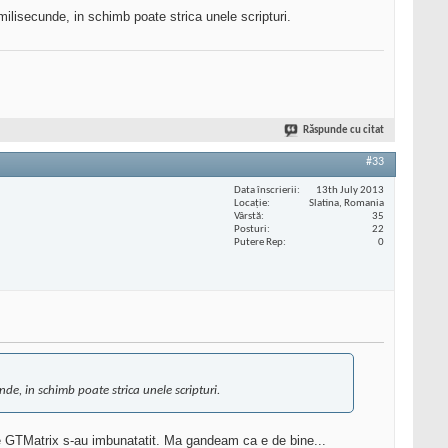
milisecunde, in schimb poate strica unele scripturi.
Răspunde cu citat
#33
Data înscrierii
13th July 2013
Locaţie
Slatina, Romania
Vârstă
35
Posturi
22
Putere Rep
0
de, in schimb poate strica unele scripturi.
e pe GTMatrix s-au imbunatatit. Ma gandeam ca e de bine...