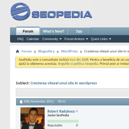
Forum
What's New?
Spy
FAQ
Calendar
Community
Forum Actions
Quick Links
Forum
Blogosfera
WordPress
Cresterea vitezei unui site in
SeoPedia este o comunitate inchisă
incă din 2008
. Pentru a beneficia de un c
ajută la obținerea acestuia.
Regulile si politica Seopedia
. Primul post ar trebu
Subiect:
Cresterea vitezei unui site in wordpress
16th November 2013,
00:11
Robert Radulescu
Junior SeoPedia
Reputatie:
0