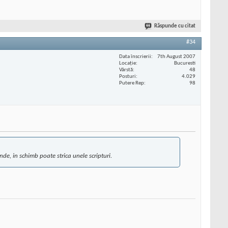
Răspunde cu citat
#34
Data înscrierii
7th August 2007
Locaţie
Bucuresti
Vârstă
48
Posturi
4.029
Putere Rep
98
de, in schimb poate strica unele scripturi.