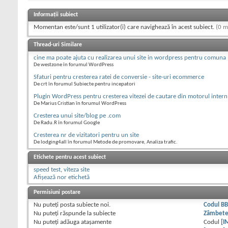
Informații subiect
Momentan este/sunt 1 utilizator(i) care navighează în acest subiect.
(0 m
Thread-uri Similare
cine ma poate ajuta cu realizarea unui site in wordpress pentru comuna
De westzone în forumul WordPress
Sfaturi pentru cresterea ratei de conversie - site-uri ecommerce
De crt în forumul Subiecte pentru incepatori
Plugin WordPress pentru cresterea vitezei de cautare din motorul intern
De Marius Cristian în forumul WordPress
Cresterea unui site/blog pe .com
De Radu.R în forumul Google
Cresterea nr de vizitatori pentru un site
De lodging4all în forumul Metode de promovare, Analiza trafic.
Etichete pentru acest subiect
speed test
,
viteza site
Afișează nor etichetă
Permisiuni postare
Nu puteţi
posta subiecte noi.
Codul B
Nu puteţi
răspunde la subiecte
Zâmbet
Nu puteţi
adăuga ataşamente
Codul
[I