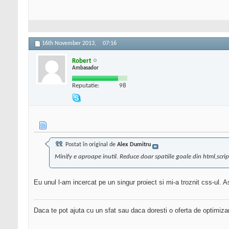
16th November 2013,
07:16
Robert
Ambasador
Reputatie:
98
Postat în original de
Alex Dumitru
Minify e aproape inutil. Reduce doar spatiile goale din html,scrip
Eu unul l-am incercat pe un singur proiect si mi-a troznit css-ul. A
Daca te pot ajuta cu un sfat sau daca doresti o oferta de optimiza