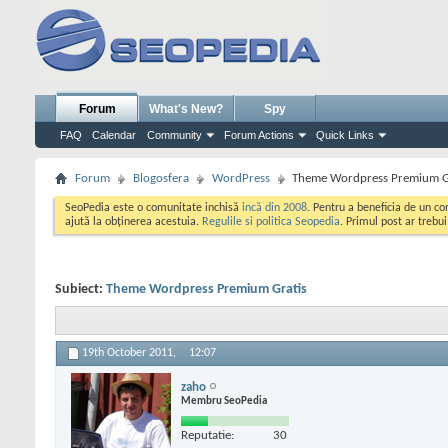
Forum
What's New?
Spy
FAQ
Calendar
Community
Forum Actions
Quick Links
Forum
Blogosfera
WordPress
Theme Wordpress Premium G
SeoPedia este o comunitate inchisă
incă din 2008
. Pentru a beneficia de un c
ajută la obținerea acestuia.
Regulile si politica Seopedia
. Primul post ar trebu
Subiect:
Theme Wordpress Premium Gratis
19th October 2011,
12:07
zaho
Membru SeoPedia
Reputatie:
30