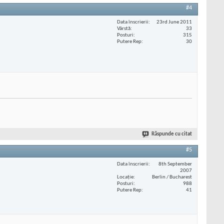
#4
Data înscrierii
23rd June 2011
Vârstă
33
Posturi
315
Putere Rep
30
Răspunde cu citat
#5
Data înscrierii
8th September
2007
Locaţie
Berlin / Bucharest
Posturi
988
Putere Rep
41