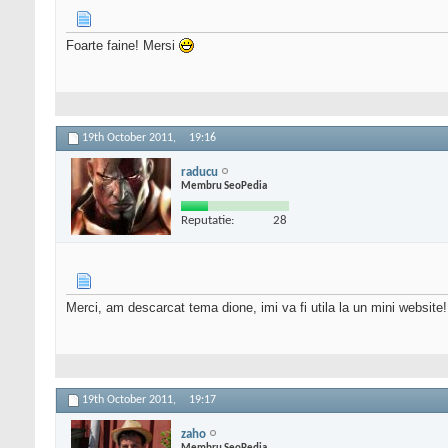
Foarte faine! Mersi
19th October 2011,
19:16
raducu
Membru SeoPedia
Reputatie:
28
Merci, am descarcat tema dione, imi va fi utila la un mini website!
19th October 2011,
19:17
zaho