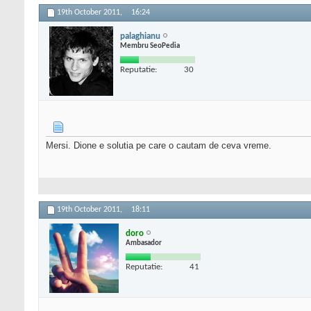
19th October 2011,
16:24
palaghianu
Membru SeoPedia
Reputatie:
30
Mersi. Dione e solutia pe care o cautam de ceva vreme.
19th October 2011,
18:11
doro
Ambasador
Reputatie:
41