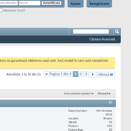
Ajutor
Înregistrare
Memorez Cont?
Căutare Avansată
cestora nu garantează obținerea unui cont, însă modul în care sunt completate
Pagina 1 din 3
1
2
3
Rezultate 1 la 10 din 21
Ultimul
Instrumente subiect
Afișează
#1
Data înscrierii
4th October
2010
Locaţie
Brasov
Vârstă
34
Posturi
242
Putere Rep
30