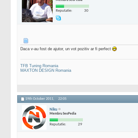
Membru SeoPedia
Reputatie:
30
Daca v-au fost de ajutor, un vot pozitiv ar fi perfect
TFB Tuning Romania
MAXTON DESIGN Romania
19th October 2011,
22:05
Niku
Membru SeoPedia
Reputatie:
29