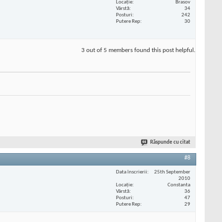
Locaţie
Brasov
Vârstă
34
Posturi
242
Putere Rep
30
3 out of 5 members found this post helpful.
Răspunde cu citat
#8
Data înscrierii
25th September
2010
Locaţie
Constanta
Vârstă
36
Posturi
47
Putere Rep
29