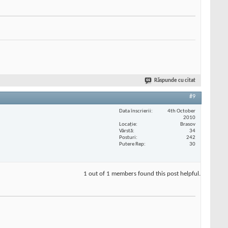
Răspunde cu citat
#9
Data înscrierii
4th October
2010
Locaţie
Brasov
Vârstă
34
Posturi
242
Putere Rep
30
1 out of 1 members found this post helpful.