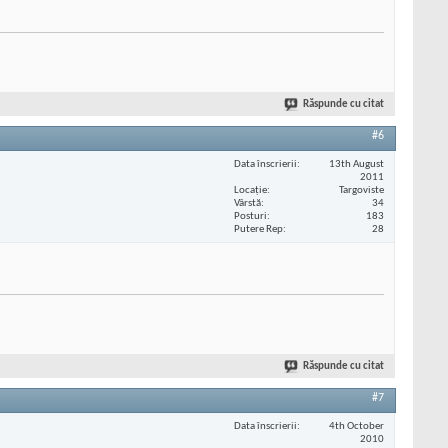
Răspunde cu citat
#6
Data înscrierii
13th August
2011
Locaţie
Targoviste
Vârstă
34
Posturi
183
Putere Rep
28
Răspunde cu citat
#7
Data înscrierii
4th October
2010