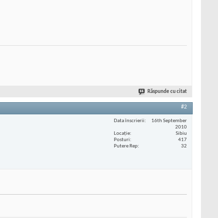
Răspunde cu citat
#2
Data înscrierii
16th September
2010
Locaţie
Sibiu
Posturi
417
Putere Rep
32