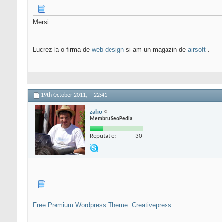
Mersi .
Lucrez la o firma de
web design
si am un magazin de
airsoft
.
19th October 2011,
22:41
zaho
Membru SeoPedia
Reputatie:
30
Free Premium Wordpress Theme: Creativepress