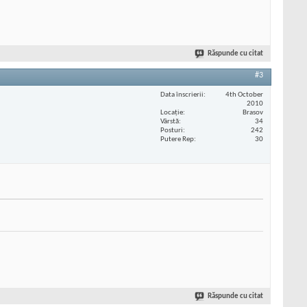
Răspunde cu citat
#3
Data înscrierii
4th October
2010
Locaţie
Brasov
Vârstă
34
Posturi
242
Putere Rep
30
Răspunde cu citat