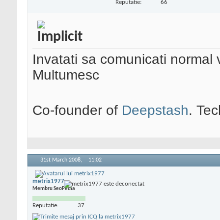
Reputatie:
66
Invatati sa comunicati normal v
Multumesc
Co-founder of
Deepstash
. Tec
31st March 2008,
11:02
metrix1977
Membru SeoPedia
Reputatie:
37