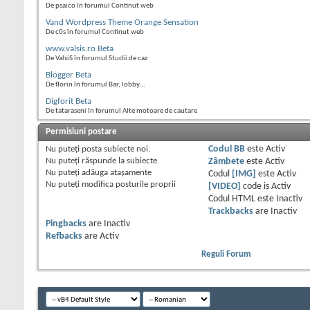
De psaico în forumul Continut web
Vand Wordpress Theme Orange Sensation
De c0s în forumul Continut web
www.valsis.ro Beta
De ValsiS în forumul Studii de caz
Blogger Beta
De florin în forumul Bar, lobby...
Digforit Beta
De tataraseni în forumul Alte motoare de cautare
Permisiuni postare
Nu puteţi
posta subiecte noi.
Codul BB
este
Activ
Nu puteţi
răspunde la subiecte
Zâmbete
este
Activ
Nu puteţi
adăuga ataşamente
Codul
[IMG]
este
Activ
Nu puteţi
modifica posturile proprii
[VIDEO]
code is
Activ
Codul HTML este
Inactiv
Trackbacks
are
Inactiv
Pingbacks
are
Inactiv
Refbacks
are
Activ
Reguli Forum