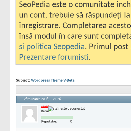
SeoPedia este o comunitate inc
un cont, trebuie să răspundeți la
înregistrare. Completarea acesto
însă modul în care sunt completa
si politica Seopedia
. Primul post 
Prezentare forumisti
.
Subiect:
Wordpress Theme V-Beta
28th March 2008,
21:26
steff
Banned
Reputatie:
0