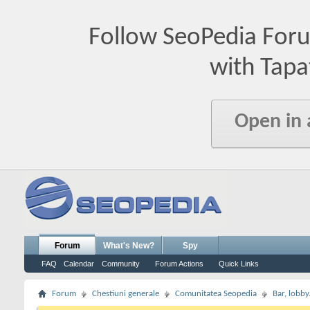
Follow SeoPedia For
with Tapa
Open in
Forum
What's New?
Spy
FAQ
Calendar
Community
Forum Actions
Quick Links
Forum
Chestiuni generale
Comunitatea Seopedia
Bar, lobby.