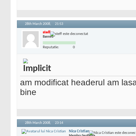
28th March 2008,
21:53
steff
Banned
Reputatie:
0
am modificat headerul am las
bine
28th March 2008,
23:14
Nica Cristian
Membru SeoPedia