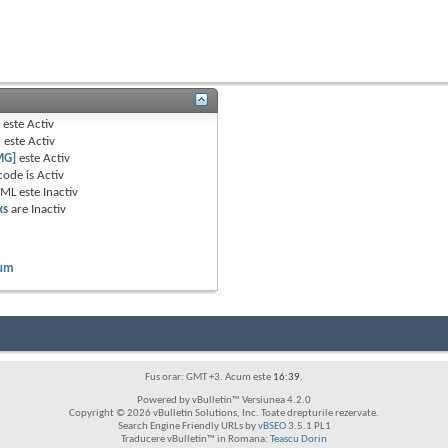
B
este
Activ
e
este
Activ
MG]
este
Activ
code is
Activ
TML este
Inactiv
ks
are
Inactiv
rum
Fus orar: GMT +3. Acum este
16:39
.
Powered by vBulletin™ Versiunea 4.2.0
Copyright © 2026 vBulletin Solutions, Inc. Toate drepturile rezervate.
Search Engine Friendly URLs by
vBSEO
3.5.1 PL1
Traducere vBulletin™ in Romana:
Teascu Dorin