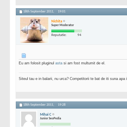
18th September 2011,
19:01
Nichita
Super Moderator
Reputatie:
94
Eu am folosit pluginul
asta
si am fost multumit de el.
Siteul tau e in balarii, nu urca? Competitorii te bat de iti suna apa
18th September 2011,
19:28
Mihai C
Junior SeoPedia