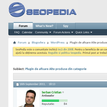
Forum
What's New?
Spy
FAQ
Calendar
Community
Forum Actions
Quick Links
Forum
Blogosfera
WordPress
Plugin de afisare Alte produs
SeoPedia este o comunitate inchisă
incă din 2008
. Pentru a beneficia de un c
ajută la obținerea acestuia.
Regulile si politica Seopedia
. Primul post ar trebu
Subiect:
Plugin de afisare Alte produse din categorie
16th September 2011,
18:13
Serban Cristian
Ambasador
Reputatie:
84