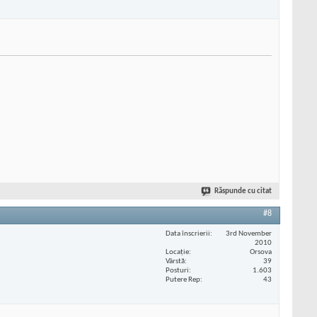
Răspunde cu citat
#8
Data înscrierii
3rd November
2010
Locaţie
Orsova
Vârstă
39
Posturi
1.603
Putere Rep
43