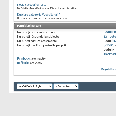
Noua categorie: Teste
De Cristian Mezei în forumul Discutii administrative
Dublare categorie Website-uri?
De c_n_m în forumul Discutii administrative
Permisiuni postare
Nu puteţi
posta subiecte noi.
Codul B
Nu puteţi
răspunde la subiecte
Zâmbet
Nu puteţi
adăuga ataşamente
Codul
[I
Nu puteţi
modifica posturile proprii
[VIDEO]
Codul H
Trackbac
Pingbacks
are
Inactiv
Refbacks
are
Activ
Reguli Fo