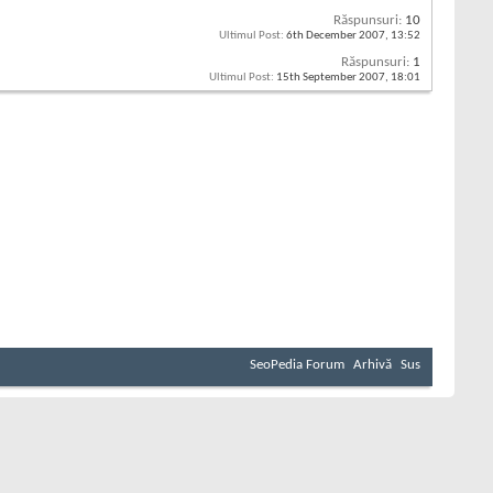
Răspunsuri:
10
Ultimul Post:
6th December 2007,
13:52
Răspunsuri:
1
Ultimul Post:
15th September 2007,
18:01
SeoPedia Forum
Arhivă
Sus