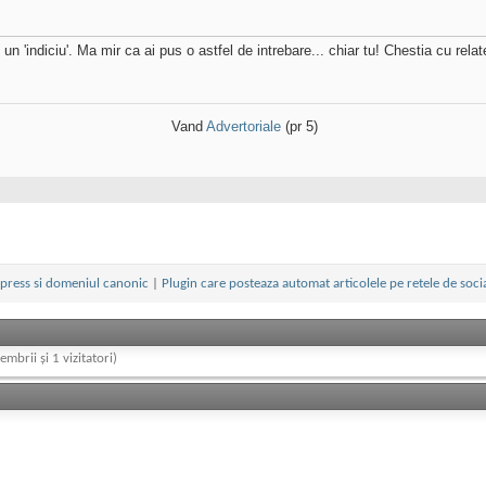
t un 'indiciu'. Ma mir ca ai pus o astfel de intrebare... chiar tu! Chestia cu re
Vand
Advertoriale
(pr 5)
ress si domeniul canonic
|
Plugin care posteaza automat articolele pe retele de socia
embrii și 1 vizitatori)