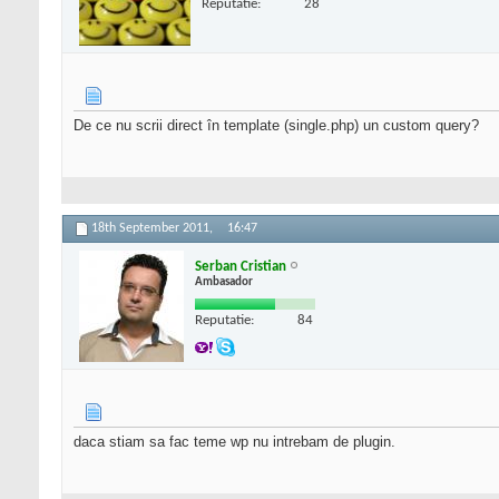
Reputatie:
28
De ce nu scrii direct în template (single.php) un custom query?
18th September 2011,
16:47
Serban Cristian
Ambasador
Reputatie:
84
daca stiam sa fac teme wp nu intrebam de plugin.