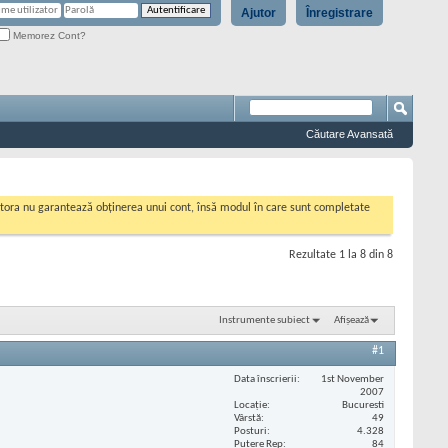
Ajutor
Înregistrare
Memorez Cont?
Căutare Avansată
cestora nu garantează obținerea unui cont, însă modul în care sunt completate
Rezultate 1 la 8 din 8
Instrumente subiect
Afișează
#1
Data înscrierii
1st November
2007
Locaţie
Bucuresti
Vârstă
49
Posturi
4.328
Putere Rep
84