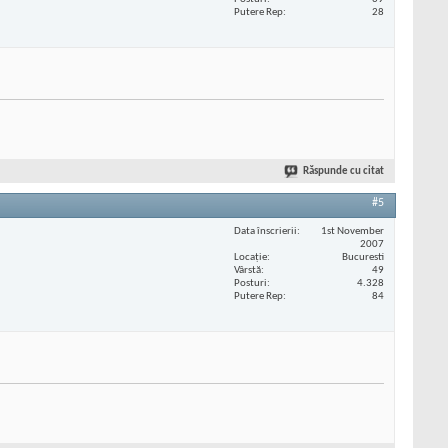
Putere Rep
28
Răspunde cu citat
#5
Data înscrierii
1st November
2007
Locaţie
Bucuresti
Vârstă
49
Posturi
4.328
Putere Rep
84