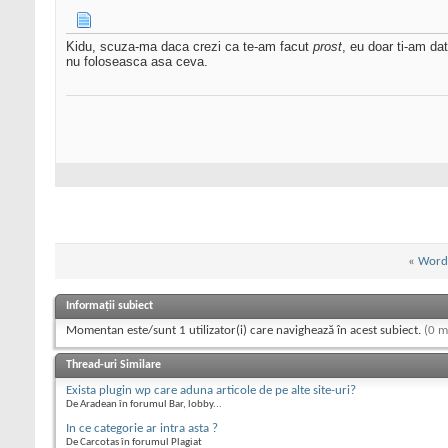
Kidu, scuza-ma daca crezi ca te-am facut
prost
, eu doar ti-am da
nu foloseasca asa ceva.
«
Wordp
Informații subiect
Momentan este/sunt 1 utilizator(i) care navighează în acest subiect.
(0 m
Thread-uri Similare
Exista plugin wp care aduna articole de pe alte site-uri?
De Aradean în forumul Bar, lobby...
In ce categorie ar intra asta ?
De Carcotas în forumul Plagiat