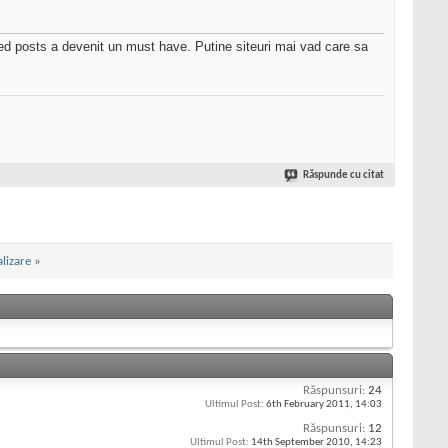
lated posts a devenit un must have. Putine siteuri mai vad care sa
Răspunde cu citat
lizare
»
Răspunsuri:
24
Ultimul Post:
6th February 2011,
14:03
Răspunsuri:
12
Ultimul Post:
14th September 2010,
14:23