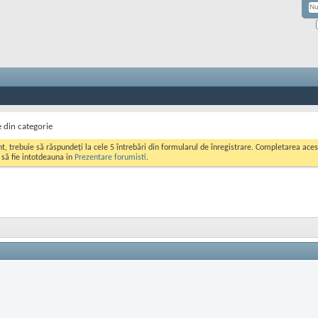
e din categorie
ont, trebuie să răspundeți la cele 5 întrebări din formularul de înregistrare. Completarea a
i să fie intotdeauna in
Prezentare forumisti
.