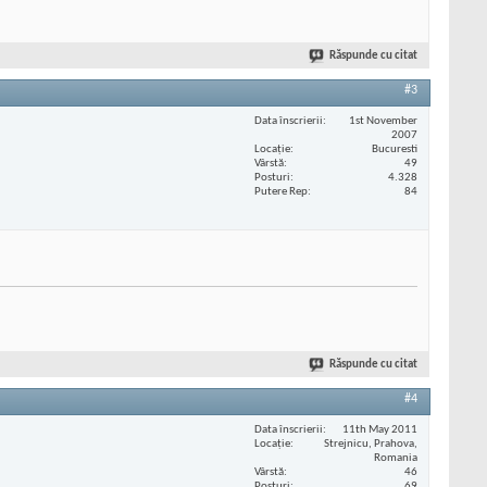
Răspunde cu citat
#3
Data înscrierii
1st November
2007
Locaţie
Bucuresti
Vârstă
49
Posturi
4.328
Putere Rep
84
Răspunde cu citat
#4
Data înscrierii
11th May 2011
Locaţie
Strejnicu, Prahova,
Romania
Vârstă
46
Posturi
69