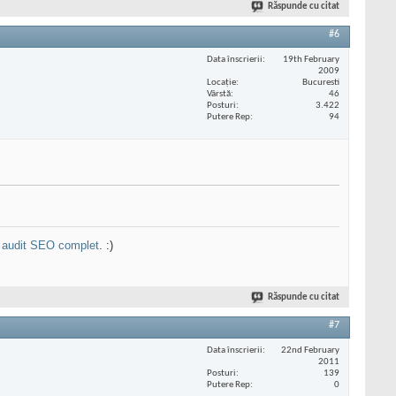
Răspunde cu citat
#6
Data înscrierii
19th February
2009
Locaţie
Bucuresti
Vârstă
46
Posturi
3.422
Putere Rep
94
n
audit SEO complet
. :)
Răspunde cu citat
#7
Data înscrierii
22nd February
2011
Posturi
139
Putere Rep
0