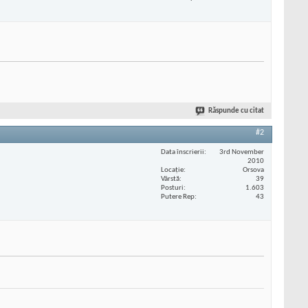
Răspunde cu citat
#2
Data înscrierii
3rd November
2010
Locaţie
Orsova
Vârstă
39
Posturi
1.603
Putere Rep
43