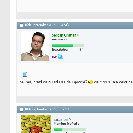
16th September 2011,
20:48
Serban Cristian
Ambasador
Reputatie:
84
hai ma, crezi ca nu stiu sa dau google?
caut opinii ale celor ca
18th September 2011,
09:13
saramon
Membru SeoPedia