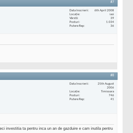
#7
Data înscrierii
6th April 2008
Locaţie
iasi
Vârstă
39
Posturi
1.034
Putere Rep
36
#8
Data înscrierii
25th August
2006
Locaţie
Timisoara
Posturi
746
Putere Rep
41
i investitia ta pentru inca un an de gazduire e cam inutila pentru