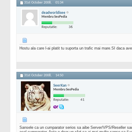
31st October 2008,
01:34
deadworldisee
Membru SeoPedia
Reputatie:
36
Hostu ala care l-ai platit tu suporta un trafic mai mare.SI daca aveai
31st October 2008,
14:50
SeerKan
Membru SeoPedia
Reputatie:
41
Sansele ca un cumparator serios sa aibe Server/VPS/Reseller sau c
acel cumparator. Asta e doar un sfat sa ai mai multe sanse sa il v