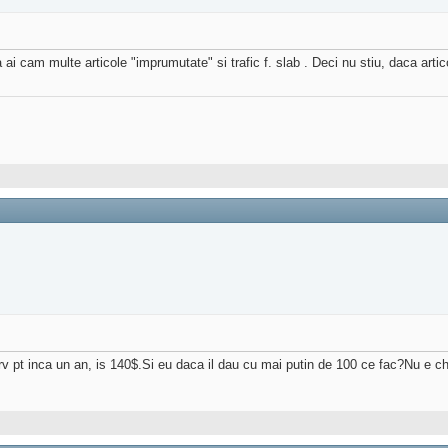
 cam multe articole "imprumutate" si trafic f. slab . Deci nu stiu, daca articol
erv pt inca un an, is 140$.Si eu daca il dau cu mai putin de 100 ce fac?Nu e ch