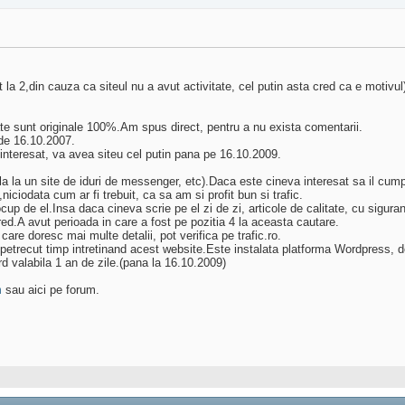
a 2,din cauza ca siteul nu a avut activitate, cel putin asta cred ca e motivul
ate sunt originale 100%.Am spus direct, pentru a nu exista comentarii.
de 16.10.2007.
e interesat, va avea siteu cel putin pana pe 16.10.2009.
a la un site de iduri de messenger, etc).Daca este cineva interesat sa il cumpere
ciodata cum ar fi trebuit, ca sa am si profit bun si trafic.
cup de el.Insa daca cineva scrie pe el zi de zi, articole de calitate, cu sigura
red.A avut perioada in care a fost pe pozitia 4 la aceasta cautare.
are doresc mai multe detalii, pot verifica pe trafic.ro.
am petrecut timp intretinand acest website.Este instalata platforma Wordpress,
rd valabila 1 an de zile.(pana la 16.10.2009)
m
sau aici pe forum.