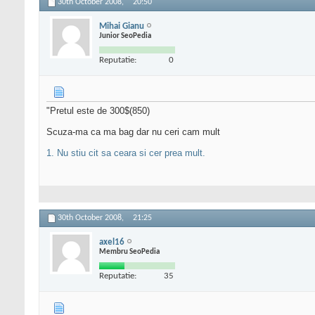
30th October 2008,
20:50
Mihai Gianu
Junior SeoPedia
Reputatie:
0
"Pretul este de 300$(850)
Scuza-ma ca ma bag dar nu ceri cam mult
1. Nu stiu cit sa ceara si cer prea mult.
30th October 2008,
21:25
axel16
Membru SeoPedia
Reputatie:
35