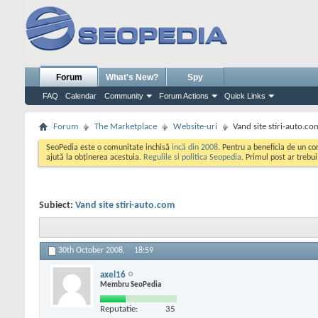
Forum
What's New?
Spy
FAQ
Calendar
Community
Forum Actions
Quick Links
Forum
The Marketplace
Website-uri
Vand site stiri-auto.co
SeoPedia este o comunitate inchisă
incă din 2008
. Pentru a beneficia de un c
ajută la obținerea acestuia.
Regulile si politica Seopedia
. Primul post ar trebu
Subiect:
Vand site stiri-auto.com
30th October 2008,
18:59
axel16
Membru SeoPedia
Reputatie:
35