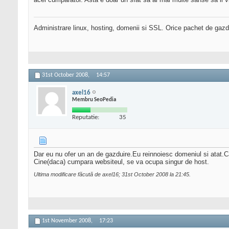
Administrare linux, hosting, domenii si SSL. Orice pachet de gazd
31st October 2008,
14:57
axel16
Membru SeoPedia
Reputatie:
35
Dar eu nu ofer un an de gazduire.Eu reinnoiesc domeniul si atat.Ca
Cine(daca) cumpara websiteul, se va ocupa singur de host.
Ultima modificare făcută de axel16; 31st October 2008 la
21:45
.
1st November 2008,
17:23