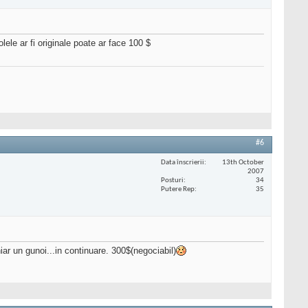
ele ar fi originale poate ar face 100 $
#6
Data înscrierii
13th October
2007
Posturi
34
Putere Rep
35
iar un gunoi...in continuare. 300$(negociabil)