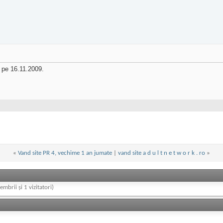
a pe 16.11.2009.
«
Vand site PR 4, vechime 1 an jumate
|
vand site a d u l t n e t w o r k . ro
»
embrii și 1 vizitatori)