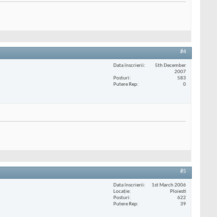
#4
Data înscrierii
5th December
2007
Posturi
583
Putere Rep
0
#5
Data înscrierii
1st March 2006
Locaţie
Ploiesti
Posturi
622
Putere Rep
39