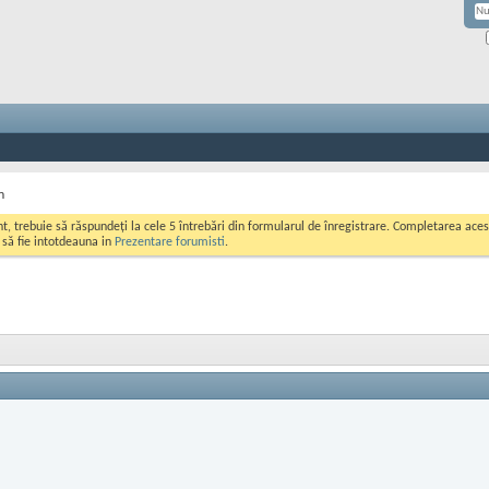
m
ont, trebuie să răspundeți la cele 5 întrebări din formularul de înregistrare. Completarea a
i să fie intotdeauna in
Prezentare forumisti
.