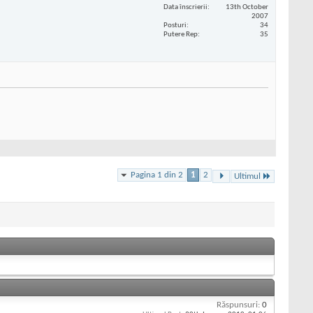
Data înscrierii
13th October
2007
Posturi
34
Putere Rep
35
Pagina 1 din 2
1
2
Ultimul
Răspunsuri:
0