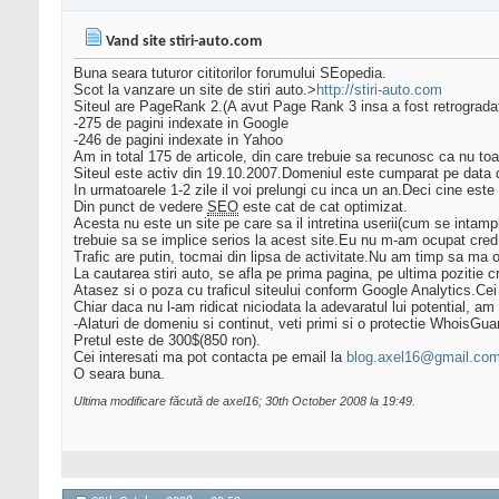
Vand site stiri-auto.com
Buna seara tuturor cititorilor forumului SEopedia.
Scot la vanzare un site de stiri auto.>
http://stiri-auto.com
Siteul are PageRank 2.(A avut Page Rank 3 insa a fost retrogradat l
-275 de pagini indexate in Google
-246 de pagini indexate in Yahoo
Am in total 175 de articole, din care trebuie sa recunosc ca nu to
Siteul este activ din 19.10.2007.Domeniul este cumparat pe data 
In urmatoarele 1-2 zile il voi prelungi cu inca un an.Deci cine est
Din punct de vedere
SEO
este cat de cat optimizat.
Acesta nu este un site pe care sa il intretina userii(cum se intampl
trebuie sa se implice serios la acest site.Eu nu m-am ocupat cred,ni
Trafic are putin, tocmai din lipsa de activitate.Nu am timp sa ma o
La cautarea stiri auto, se afla pe prima pagina, pe ultima pozitie c
Atasez si o poza cu traficul siteului conform Google Analytics.Cei c
Chiar daca nu l-am ridicat niciodata la adevaratul lui potential, 
-Alaturi de domeniu si continut, veti primi si o protectie WhoisGua
Pretul este de 300$(850 ron).
Cei interesati ma pot contacta pe email la
blog.axel16@gmail.co
O seara buna.
Ultima modificare făcută de axel16; 30th October 2008 la
19:49
.