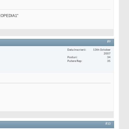
SEOPEDIA1"
#9
Data înscrierii
13th October
2007
Posturi
34
Putere Rep
35
#10