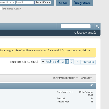
Ajutor
Înregistrare
Memorez Cont?
Căutare Avansată
cestora nu garantează obținerea unui cont, însă modul în care sunt completate
Pagina 1 din 2
1
2
Rezultate 1 la 10 din 18
Ultimul
Instrumente subiect
Afișează
#1
Data înscrierii
13th October
2007
Posturi
34
Putere Rep
35