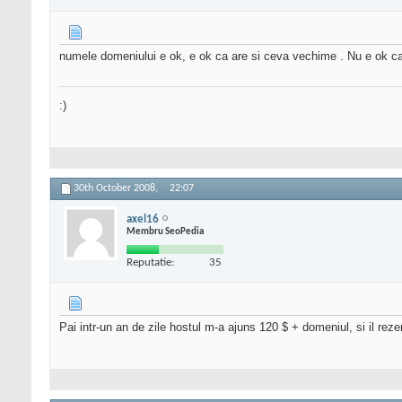
numele domeniului e ok, e ok ca are si ceva vechime . Nu e ok ca ai
:)
30th October 2008,
22:07
axel16
Membru SeoPedia
Reputatie:
35
Pai intr-un an de zile hostul m-a ajuns 120 $ + domeniul, si il rez