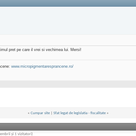
imul pret pe care il vrei si vechimea lui. Mersi!
ncene:
www.micropigmentaresprancene.ro/
«
Cumpar site
|
Sfat legat de legislatia - fiscalitate
»
embrii și 1 vizitatori)