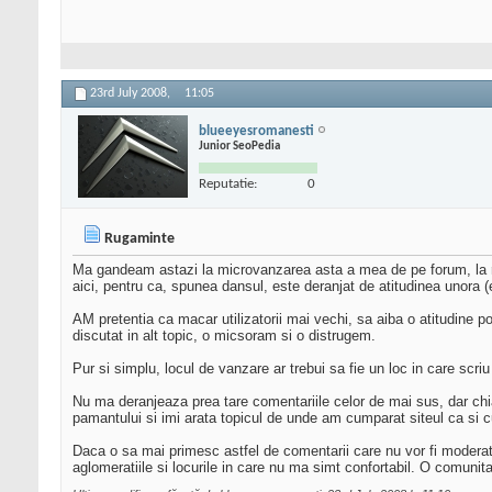
23rd July 2008,
11:05
blueeyesromanesti
Junior SeoPedia
Reputatie:
0
Rugaminte
Ma gandeam astazi la microvanzarea asta a mea de pe forum, la react
aici, pentru ca, spunea dansul, este deranjat de atitudinea unora (e
AM pretentia ca macar utilizatorii mai vechi, sa aiba o atitudine 
discutat in alt topic, o micsoram si o distrugem.
Pur si simplu, locul de vanzare ar trebui sa fie un loc in care scriu 
Nu ma deranjeaza prea tare comentariile celor de mai sus, dar chiar 
pamantului si imi arata topicul de unde am cumparat siteul ca si 
Daca o sa mai primesc astfel de comentarii care nu vor fi moderate
aglomeratiile si locurile in care nu ma simt confortabil. O comunita