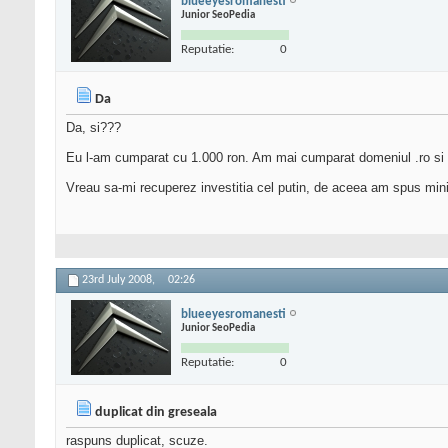
blueeyesromanesti
Junior SeoPedia
Reputatie:
0
Da
Da, si???
Eu l-am cumparat cu 1.000 ron. Am mai cumparat domeniul .ro si i-am
Vreau sa-mi recuperez investitia cel putin, de aceea am spus minim
23rd July 2008,
02:26
blueeyesromanesti
Junior SeoPedia
Reputatie:
0
duplicat din greseala
raspuns duplicat, scuze.