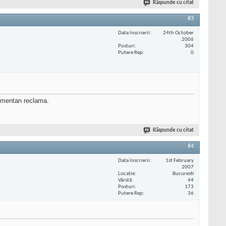
Răspunde cu citat
#3
Data înscrierii
24th October
2006
Posturi
304
Putere Rep
0
 momentan reclama.
Răspunde cu citat
#4
Data înscrierii
1st February
2007
Locaţie
Bucuresti
Vârstă
44
Posturi
173
Putere Rep
36