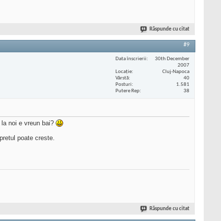
Răspunde cu citat
#9
Data înscrierii
30th December
2007
Locaţie
Cluj-Napoca
Vârstă
40
Posturi
1.581
Putere Rep
38
e la noi e vreun bai?
pretul poate creste.
Răspunde cu citat