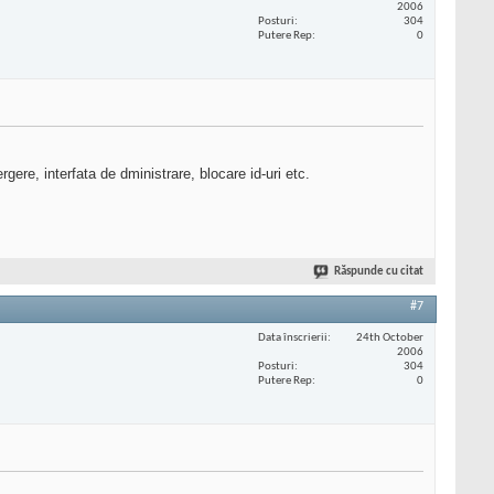
2006
Posturi
304
Putere Rep
0
ere, interfata de dministrare, blocare id-uri etc.
Răspunde cu citat
#7
Data înscrierii
24th October
2006
Posturi
304
Putere Rep
0