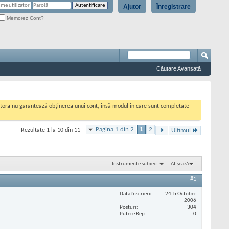
Ajutor
Înregistrare
Memorez Cont?
Căutare Avansată
cestora nu garantează obținerea unui cont, însă modul în care sunt completate
Pagina 1 din 2
1
2
Rezultate 1 la 10 din 11
Ultimul
Instrumente subiect
Afișează
#1
Data înscrierii
24th October
2006
Posturi
304
Putere Rep
0