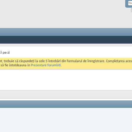
i pe zi
ont, trebuie să răspundeți la cele 5 întrebări din formularul de înregistrare. Completarea a
i să fie intotdeauna in
Prezentare forumisti
.