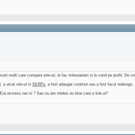
unt multi care cumpara site-uri, le fac imbunatatiri si le vand pe profit. De c
 a urcat site-ul in
SERPs
, a fost adaugat continut sau a fost facut redesign, 
t. Era id-mess.net.ro ? Sau nu am inteles eu bine care e link-ul?