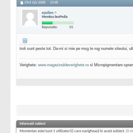
23rd July 2008,
12:48
epsilon
Membru SeoPedia
Reputatie:
35
troli sunt peste tot. Da-mi si mie pe msg te rog numele siteului, ult
Verighete:
www.magazinuldeverighete.ro
si Micropigmentare spra
Informații subiect
Momentan este/sunt 1 utilizator(i) care navighează în acest subiect.
(0 m