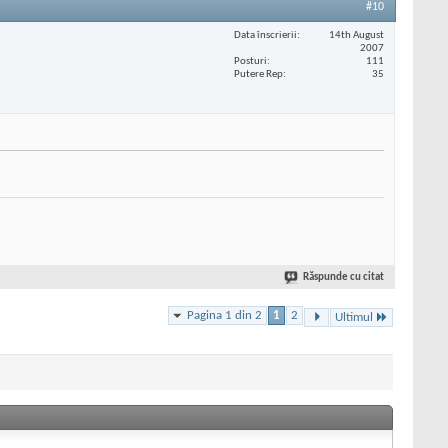
#10
Data înscrierii
14th August
2007
Posturi
111
Putere Rep
35
Răspunde cu citat
Pagina 1 din 2
1
2
Ultimul