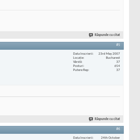
Răspunde cu citat
#5
Data înscrierii
23rd May 2007
Locaţie
Bucharest
Vârstă
37
Posturi
654
Putere Rep
37
Răspunde cu citat
#6
Data înscrierii
24th October