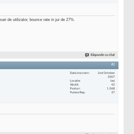
ari de utilizator, bounce rate in jur de 27%.
Răspunde cu citat
#2
Data înscrierii
2nd October
2007
Locaţie
Iasi
Vârstă
42
Posturi
1.068
Putere Rep
37