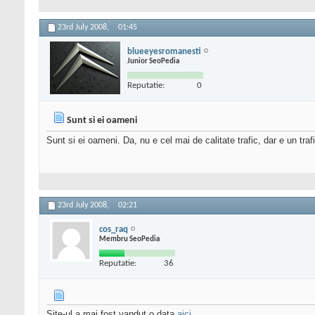
23rd July 2008,
01:45
blueeyesromanesti
Junior SeoPedia
Reputatie:
0
Sunt si ei oameni
Sunt si ei oameni. Da, nu e cel mai de calitate trafic, dar e un tr
23rd July 2008,
02:21
cos_raq
Membru SeoPedia
Reputatie:
36
Site-ul a mai fost vandut o data
aici
.