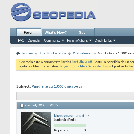
Forum
What's New?
Spy
FAQ
Calendar
Community
Forum Actions
Quick Links
Forum
The Marketplace
Website-uri
Vand site cu 1.000 unic
SeoPedia este o comunitate inchisă
incă din 2008
. Pentru a beneficia de un c
ajută la obținerea acestuia.
Regulile si politica Seopedia
. Primul post ar trebu
Subiect:
Vand site cu 1.000 unici pe zi
23rd July 2008,
01:29
blueeyesromanesti
Junior SeoPedia
Reputatie:
0