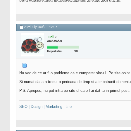
Ultima modificare făcută de blueeyesromanesti; 23rd July 2008 la
11:10
.
23rd July 2008,
12:07
Tudi
Ambasador
Reputatie:
38
Nu vad de ce ar fi o problema ca e cumparat site-ul. Pe site-point s
Si numai daca a trecut o perioada de timp si a imbatranit domeniul,
P.S. Apropos, nu pot intra pe site-ul care l-ai dat tu in primul pos
SEO | Design | Marketing | Life