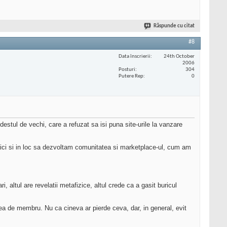
Răspunde cu citat
#8
Data înscrierii
24th October
2006
Posturi
304
Putere Rep
0
estul de vechi, care a refuzat sa isi puna site-urile la vanzare
 aici si in loc sa dezvoltam comunitatea si marketplace-ul, cum am
 altul are revelatii metafizice, altul crede ca a gasit buricul
tea de membru. Nu ca cineva ar pierde ceva, dar, in general, evit