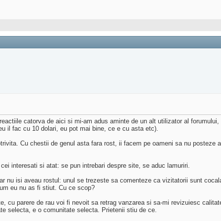
iile catorva de aici si mi-am adus aminte de un alt utilizator al forumului, d
u il fac cu 10 dolari, eu pot mai bine, ce e cu asta etc).
potrivita. Cu chestii de genul asta fara rost, ii facem pe oameni sa nu posteze
cei interesati si atat: se pun intrebari despre site, se aduc lamuriri.
nu isi aveau rostul: unul se trezeste sa comenteze ca vizitatorii sunt cocalari,
cum eu nu as fi stiut. Cu ce scop?
, cu parere de rau voi fi nevoit sa retrag vanzarea si sa-mi revizuiesc calita
te selecta, e o comunitate selecta. Prietenii stiu de ce.