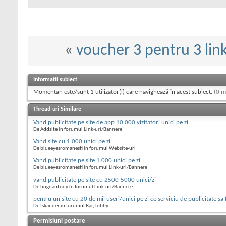
«
voucher 3 pentru 3 lin
Informații subiect
Momentan este/sunt 1 utilizator(i) care navighează în acest subiect.
(0 m
Thread-uri Similare
Vand publicitate pe site de app 10.000 vizitatori unici pe zi
De Addsite în forumul Link-uri/Bannere
Vand site cu 1.000 unici pe zi
De blueeyesromanesti în forumul Website-uri
Vand publicitate pe site 1.000 unici pe zi
De blueeyesromanesti în forumul Link-uri/Bannere
vand publicitate pe site cu 2500-5000 unici/zi
De bogdantody în forumul Link-uri/Bannere
pentru un site cu 20 de mii useri/unici pe zi ce serviciu de publicitate sa
De Iskander în forumul Bar, lobby...
Permisiuni postare