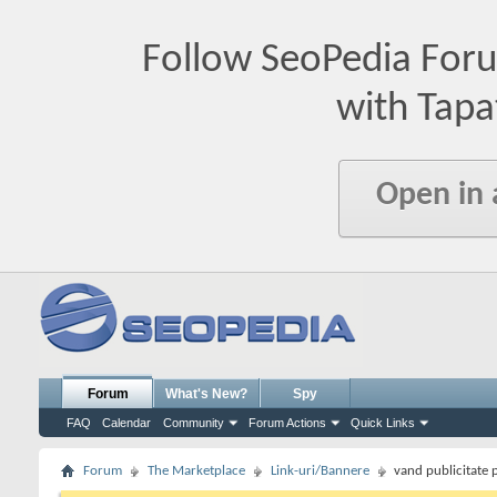
Follow SeoPedia For
with Tapa
Open in
Forum
What's New?
Spy
FAQ
Calendar
Community
Forum Actions
Quick Links
Forum
The Marketplace
Link-uri/Bannere
vand publicitate p