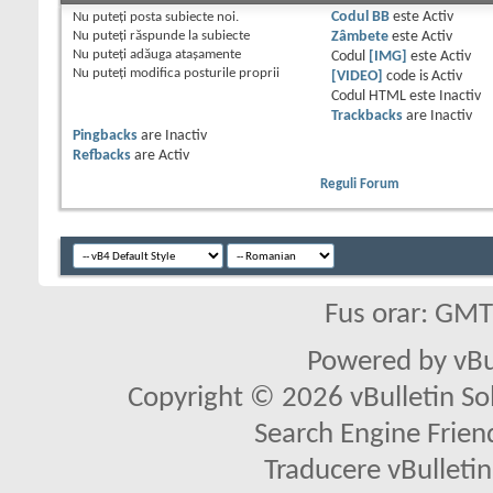
Nu puteţi
posta subiecte noi.
Codul BB
este
Activ
Nu puteţi
răspunde la subiecte
Zâmbete
este
Activ
Nu puteţi
adăuga ataşamente
Codul
[IMG]
este
Activ
Nu puteţi
modifica posturile proprii
[VIDEO]
code is
Activ
Codul HTML este
Inactiv
Trackbacks
are
Inactiv
Pingbacks
are
Inactiv
Refbacks
are
Activ
Reguli Forum
Fus orar: GM
Powered by vBu
Copyright © 2026 vBulletin Solu
Search Engine Frien
Traducere vBullet