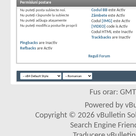
Permisiuni postare
Nu puteţi
posta subiecte noi.
Codul BB
este
Activ
Nu puteţi
răspunde la subiecte
Zâmbete
este
Activ
Nu puteţi
adăuga ataşamente
Codul
[IMG]
este
Activ
Nu puteţi
modifica posturile proprii
[VIDEO]
code is
Activ
Codul HTML este
Inactiv
Trackbacks
are
Inactiv
Pingbacks
are
Inactiv
Refbacks
are
Activ
Reguli Forum
Fus orar: GM
Powered by vBu
Copyright © 2026 vBulletin Solu
Search Engine Frien
Traducere vBullet