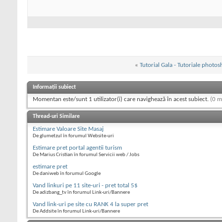
«
Tutorial Gala - Tutoriale photos
Informații subiect
Momentan este/sunt 1 utilizator(i) care navighează în acest subiect.
(0 m
Thread-uri Similare
Estimare Valoare Site Masaj
De glumetzul în forumul Website-uri
Estimare pret portal agentii turism
De Marius Cristian în forumul Servicii web / Jobs
estimare pret
De daniweb în forumul Google
Vand linkuri pe 11 site-uri - pret total 5$
De adizbang_tv în forumul Link-uri/Bannere
Vand link-uri pe site cu RANK 4 la super pret
De Addsite în forumul Link-uri/Bannere