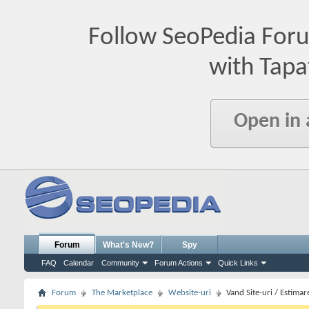
Follow SeoPedia For
with Tapa
Open in
Forum
What's New?
Spy
FAQ
Calendar
Community
Forum Actions
Quick Links
Forum
The Marketplace
Website-uri
Vand Site-uri / Estimar