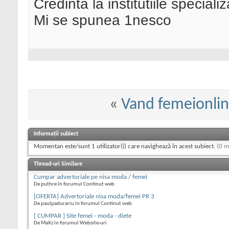
Credinta la institutiile special
Mi se spunea 1nesco
«
Vand femeionli
Informații subiect
Momentan este/sunt 1 utilizator(i) care navighează în acest subiect.
(0 m
Thread-uri Similare
Cumpar advertoriale pe nisa moda / femei
De puthre în forumul Continut web
[OFERTA] Advertoriale nisa moda/femei PR 3
De paulpadurariu în forumul Continut web
[ CUMPAR ] Site femei - moda - diete
De MaXz în forumul Website-uri