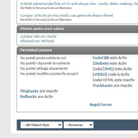
Schimb advertoriale/link-uri in articole pe nisa : moda, diete, makeup, f
De MaXz în forumul Link-uri/Bannere
Cumpar articole pe nisa moda, sau generale despre femei
De mihh în forumul Link-uri/Bannere
Etichete pentru acest subiect
cumpar site-uri
,
moda
Afișează nor etichetă
Permisiuni postare
Nu puteţi
posta subiecte noi.
Codul BB
este
Activ
Nu puteţi
răspunde la subiecte
Zâmbete
este
Activ
Nu puteţi
adăuga ataşamente
Codul
[IMG]
este
Activ
Nu puteţi
modifica posturile proprii
[VIDEO]
code is
Activ
Codul HTML este
Inactiv
Trackbacks
are
Inactiv
Pingbacks
are
Inactiv
Refbacks
are
Activ
Reguli Forum