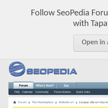
Follow SeoPedia For
with Tapa
Open in
Forum
What's New?
Spy
FAQ
Calendar
Community
Forum Actions
Quick Links
Forum
The Marketplace
Website-uri
Cumpar site-uri nisa m