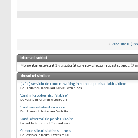
«
Vand site IT ( ip
Informații subiect
Momentan este/sunt 1 utilizator(i) care navighează în acest subiect.
(0 m
Thread-uri Similare
[Ofer] Serviciu de content writing in romana pe nisa slabire/diete
De I. Laurentiu în forumul Servicii web / Jobs
Vand microblog nisa "slabire"
De Roland în forumul Website-uri
Vand www.diete-slabire.com
De I. Laurentiu în forumul Website-uri
Vand advertoriale pe nisa slabire
De RedHat în forumul Continut web
Cumpar siteuri slabire si fitness
De RoxanaN în forumul Website-uri