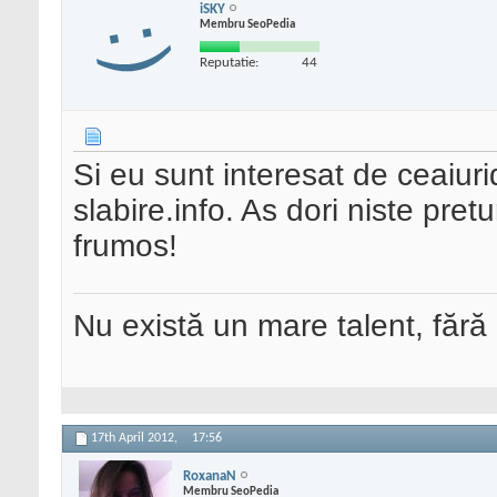
iSKY
Membru SeoPedia
Reputatie:
44
Si eu sunt interesat de ceaiuri
slabire.info. As dori niste pr
frumos!
Nu există un mare talent, fără
17th April 2012,
17:56
RoxanaN
Membru SeoPedia