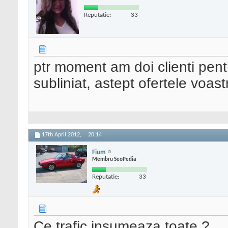
Reputatie:
33
ptr moment am doi clienti pen
subliniat, astept ofertele voas
17th April 2012,
20:14
Fium
Membru SeoPedia
Reputatie:
33
Ce trafic insumeaza toate ?