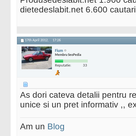
dietedeslabit.net 6.600 cautar
17th April 2012,
17:26
Fium
Membru SeoPedia
Reputatie:
33
As dori cateva detalii pentru ret
unice si un pret informativ ,, ex
Am un
Blog