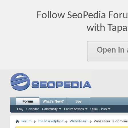
Follow SeoPedia For
with Tapa
Open in
Forum
What's New?
Spy
FAQ
Calendar
Community
Forum Actions
Quick Links
Forum
The Marketplace
Website-uri
Vand siteuri si domenii