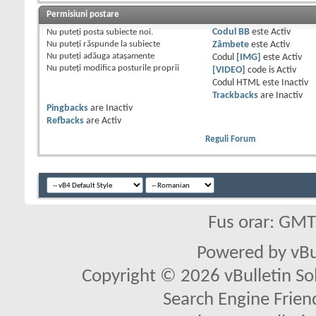
Permisiuni postare
Nu puteţi
posta subiecte noi.
Codul BB
este
Activ
Nu puteţi
răspunde la subiecte
Zâmbete
este
Activ
Nu puteţi
adăuga ataşamente
Codul
[IMG]
este
Activ
Nu puteţi
modifica posturile proprii
[VIDEO]
code is
Activ
Codul HTML este
Inactiv
Trackbacks
are
Inactiv
Pingbacks
are
Inactiv
Refbacks
are
Activ
Reguli Forum
Fus orar: GM
Powered by vBu
Copyright © 2026 vBulletin Solu
Search Engine Frien