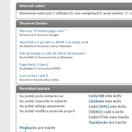
Informații subiect
Momentan este/sunt 1 utilizator(i) care navighează în acest subiect.
(0 m
Thread-uri Similare
Site nou. Primeste page rank ?
De Ionut D în forumul Google
Vand link-uri pe site cu RANK 4 la super pret
De Addsite în forumul Link-uri/Bannere
link exchange cu site de oferte termopane!
De rev9887 în forumul Link-uri/Bannere
Page Rank 0 (zero)
De pstefan75 în forumul DMOZ
Cum sa faci rank 6
De rollo în forumul Bar, lobby...
Permisiuni postare
Nu puteţi
posta subiecte noi.
Codul BB
este
Activ
Nu puteţi
răspunde la subiecte
Zâmbete
este
Activ
Nu puteţi
adăuga ataşamente
Codul
[IMG]
este
Activ
Nu puteţi
modifica posturile proprii
[VIDEO]
code is
Activ
Codul HTML este
Inactiv
Trackbacks
are
Inactiv
Pingbacks
are
Inactiv