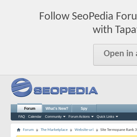
Follow SeoPedia For
with Tapa
Open in
Forum
What's New?
Spy
FAQ
Calendar
Community
Forum Actions
Quick Links
Forum
The Marketplace
Website-uri
Site Termopane Rank 3