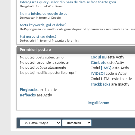
Interogarea query-urilor din baza de date se face foarte greu
De zgabu în forumul WordPress
Nu ma inteleg cu google deloc..
De Aradean în forumul Google
Meta keywords, gol vs deloc?
De Pippogsm în forumul Discutii generale privind optimizarea si motoarele de cautare
Hai noroc si rau deloc!
De toxicristi în forumul Prezentare forumisti
Permisiuni postare
Nu puteţi
posta subiecte noi.
Codul BB
este
Activ
Nu puteţi
răspunde la subiecte
Zâmbete
este
Activ
Nu puteţi
adăuga ataşamente
Codul
[IMG]
este
Activ
Nu puteţi
modifica posturile proprii
[VIDEO]
code is
Activ
Codul HTML este
Inactiv
Trackbacks
are
Inactiv
Pingbacks
are
Inactiv
Refbacks
are
Activ
Reguli Forum