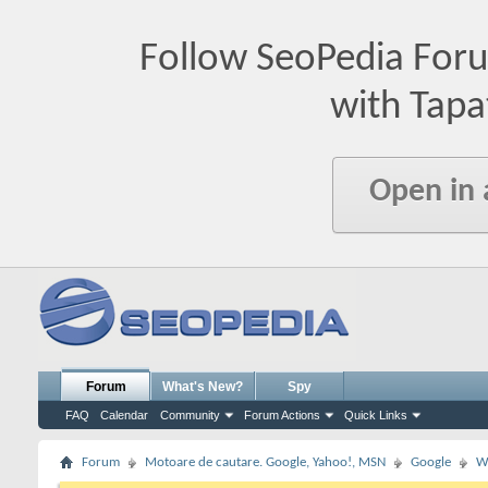
Follow SeoPedia For
with Tapa
Open in
Forum
What's New?
Spy
FAQ
Calendar
Community
Forum Actions
Quick Links
Forum
Motoare de cautare. Google, Yahoo!, MSN
Google
W