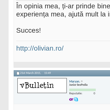
În opinia mea, ți-ar prinde bine
experiența mea, ajută mult la 
Succes!
http://olivian.ro/
21st March 2015,
15:49
Maryan.
Junior SeoPedia
Reputatie:
0