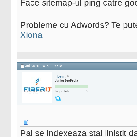
Face sitemap-ul ping catre go
Probleme cu Adwords? Te pute
Xiona
3rd March 2015,
20:10
fiberit
Junior SeoPedia
Reputatie:
0
Pai se indexeaza stai linistit d