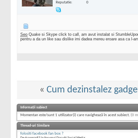
Reputatie:
0
Seo
Quake si Skype click to call, am avut instalat si StumbleUpo
pentru a da un like sau dislike imi dadea mereu eroare asa ca l-a
«
Cum dezinstalez gadg
Informații subiect
Momentan este/sunt 1 utilizator(i) care navighează în acest subiect.
(0 m
Thread-uri Similare
folositi facebook fan box ?
De dcosmin83 în forumul Discutii Social Media