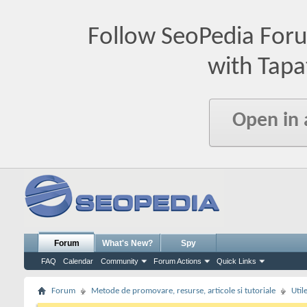
Follow SeoPedia For
with Tapa
Open in
Forum
What's New?
Spy
FAQ
Calendar
Community
Forum Actions
Quick Links
Forum
Metode de promovare, resurse, articole si tutoriale
Util