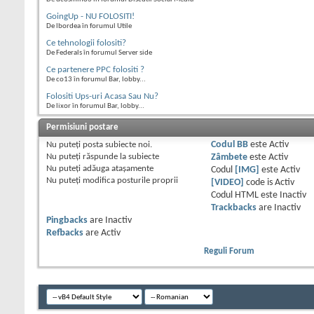
GoingUp - NU FOLOSITI!
De lbordea în forumul Utile
Ce tehnologii folositi?
De Federals în forumul Server side
Ce partenere PPC folositi ?
De co13 în forumul Bar, lobby...
Folositi Ups-uri Acasa Sau Nu?
De lixor în forumul Bar, lobby...
Permisiuni postare
Nu puteţi
posta subiecte noi.
Codul BB
este
Activ
Nu puteţi
răspunde la subiecte
Zâmbete
este
Activ
Nu puteţi
adăuga ataşamente
Codul
[IMG]
este
Activ
Nu puteţi
modifica posturile proprii
[VIDEO]
code is
Activ
Codul HTML este
Inactiv
Trackbacks
are
Inactiv
Pingbacks
are
Inactiv
Refbacks
are
Activ
Reguli Forum