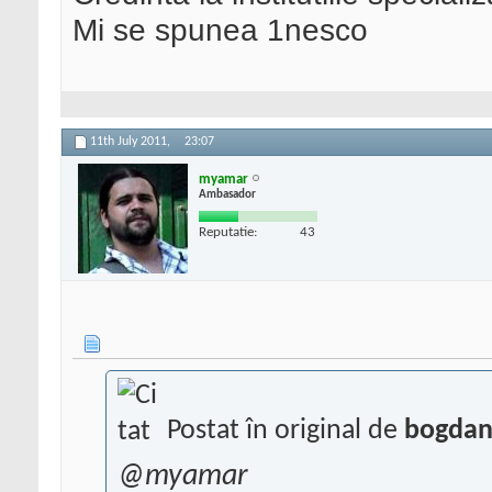
Mi se spunea 1nesco
11th July 2011,
23:07
myamar
Ambasador
Reputatie:
43
Postat în original de
bogdan
@myamar