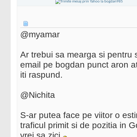
@myamar
Ar trebui sa mearga si pentru si
email pe bogdan punct aron at tr
iti raspund.
@Nichita
S-ar putea face pe viitor o est
traficul primit si de pozitia i
vrei sa zici