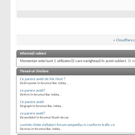
«
Cloudflare
Informații subiect
Momentan este/sunt 1 utilizator(i) care navighează în acest subiect.
(0 m
Thread-uri Similare
Ce parere aveti de Mx Host ?
De Ericpolec în forumul Bar, lobby...
ce parere aveti?
De Krm în forumul Bar, lobby...
Ce parere aveti
De graph în forumul Bar, lobby...
ce parere aveti?
De anntidot în forumul Studii de caz
cuvinte cheie vizitatori forum.seopedia.ro conform trafic.ro
De misu în forumul Bar, lobby...