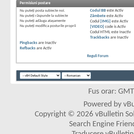
Permisiuni postare
Nu puteţi
posta subiecte noi.
Codul BB
este
Activ
Nu puteţi
răspunde la subiecte
Zâmbete
este
Activ
Nu puteţi
adăuga ataşamente
Codul
[IMG]
este
Activ
Nu puteţi
modifica posturile proprii
[VIDEO]
code is
Activ
Codul HTML este
Inactiv
Trackbacks
are
Inactiv
Pingbacks
are
Inactiv
Refbacks
are
Activ
Reguli Forum
Fus orar: GM
Powered by vBu
Copyright © 2026 vBulletin Solu
Search Engine Frien