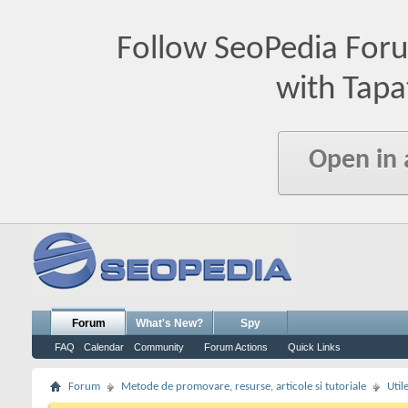
Follow SeoPedia For
with Tapa
Open in
Forum
What's New?
Spy
FAQ
Calendar
Community
Forum Actions
Quick Links
Forum
Metode de promovare, resurse, articole si tutoriale
Util