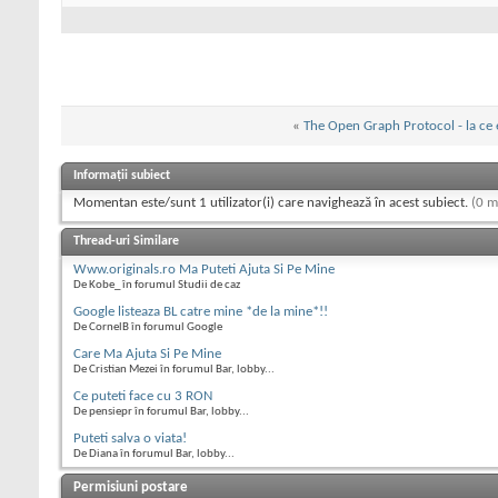
«
The Open Graph Protocol - la ce
Informații subiect
Momentan este/sunt 1 utilizator(i) care navighează în acest subiect.
(0 m
Thread-uri Similare
Www.originals.ro Ma Puteti Ajuta Si Pe Mine
De Kobe_ în forumul Studii de caz
Google listeaza BL catre mine *de la mine*!!
De CornelB în forumul Google
Care Ma Ajuta Si Pe Mine
De Cristian Mezei în forumul Bar, lobby...
Ce puteti face cu 3 RON
De pensiepr în forumul Bar, lobby...
Puteti salva o viata!
De Diana în forumul Bar, lobby...
Permisiuni postare