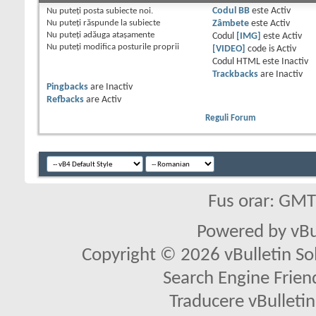
Nu puteţi
posta subiecte noi.
Codul BB
este
Activ
Nu puteţi
răspunde la subiecte
Zâmbete
este
Activ
Nu puteţi
adăuga ataşamente
Codul
[IMG]
este
Activ
Nu puteţi
modifica posturile proprii
[VIDEO]
code is
Activ
Codul HTML este
Inactiv
Trackbacks
are
Inactiv
Pingbacks
are
Inactiv
Refbacks
are
Activ
Reguli Forum
Fus orar: GM
Powered by vBu
Copyright © 2026 vBulletin Solu
Search Engine Frien
Traducere vBullet