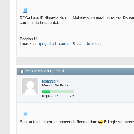
RDS-ul are IP dinamic deja ... Mai simplu pune-ti un router. Router-u
curentul de fiecare data.
Bogdan U
Lucrez la
Tipografie Bucuresti
&
Carti de vizita
4th February 2011,
16:28
ioan11bl
Membru SeoPedia
Reputatie:
29
Sau sa foloseasca reconnect de fiecare data
E ilogic sa opreas