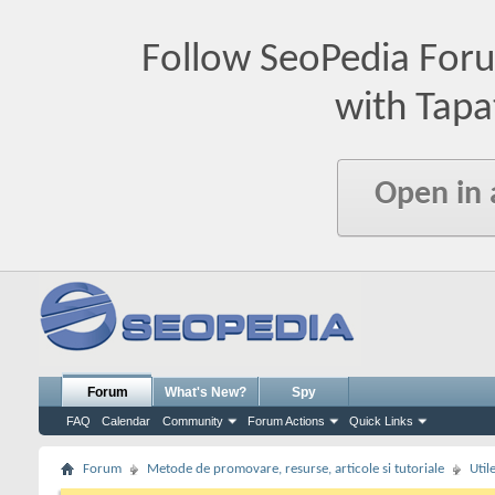
Follow SeoPedia For
with Tapa
Open in
Forum
What's New?
Spy
FAQ
Calendar
Community
Forum Actions
Quick Links
Forum
Metode de promovare, resurse, articole si tutoriale
Util