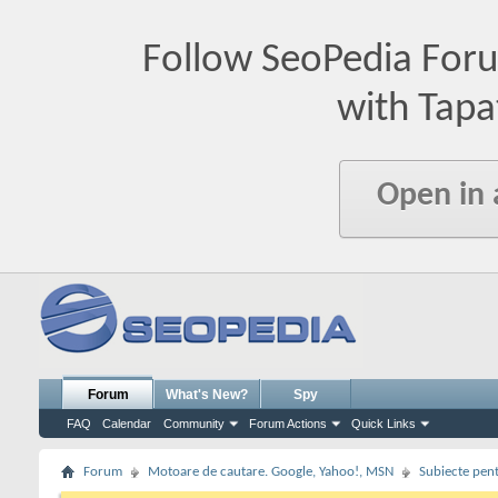
Follow SeoPedia For
with Tapa
Open in
Forum
What's New?
Spy
FAQ
Calendar
Community
Forum Actions
Quick Links
Forum
Motoare de cautare. Google, Yahoo!, MSN
Subiecte pent