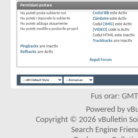
Permisiuni postare
Nu puteţi
posta subiecte noi.
Codul BB
este
Activ
Nu puteţi
răspunde la subiecte
Zâmbete
este
Activ
Nu puteţi
adăuga ataşamente
Codul
[IMG]
este
Activ
Nu puteţi
modifica posturile proprii
[VIDEO]
code is
Activ
Codul HTML este
Inactiv
Trackbacks
are
Inactiv
Pingbacks
are
Inactiv
Refbacks
are
Activ
Reguli Forum
Fus orar: GM
Powered by vBu
Copyright © 2026 vBulletin Solu
Search Engine Frien