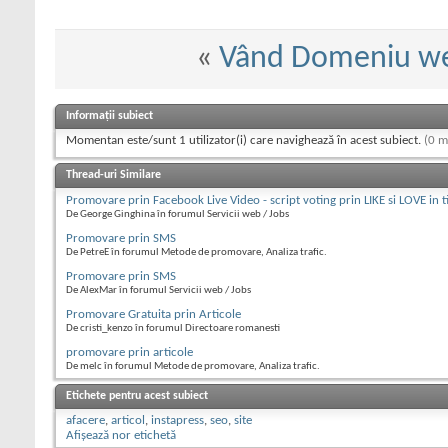
«
Vând Domeniu w
Informații subiect
Momentan este/sunt 1 utilizator(i) care navighează în acest subiect.
(0 m
Thread-uri Similare
Promovare prin Facebook Live Video - script voting prin LIKE si LOVE in t
De George Ginghina în forumul Servicii web / Jobs
Promovare prin SMS
De PetreE în forumul Metode de promovare, Analiza trafic.
Promovare prin SMS
De AlexMar în forumul Servicii web / Jobs
Promovare Gratuita prin Articole
De cristi_kenzo în forumul Directoare romanesti
promovare prin articole
De melc în forumul Metode de promovare, Analiza trafic.
Etichete pentru acest subiect
afacere
,
articol
,
instapress
,
seo
,
site
Afișează nor etichetă