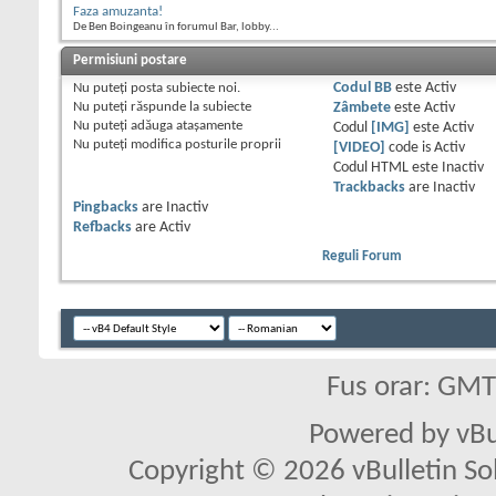
Faza amuzanta!
De Ben Boingeanu în forumul Bar, lobby...
Permisiuni postare
Nu puteţi
posta subiecte noi.
Codul BB
este
Activ
Nu puteţi
răspunde la subiecte
Zâmbete
este
Activ
Nu puteţi
adăuga ataşamente
Codul
[IMG]
este
Activ
Nu puteţi
modifica posturile proprii
[VIDEO]
code is
Activ
Codul HTML este
Inactiv
Trackbacks
are
Inactiv
Pingbacks
are
Inactiv
Refbacks
are
Activ
Reguli Forum
Fus orar: GM
Powered by vBu
Copyright © 2026 vBulletin Solu