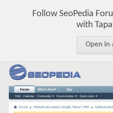
Follow SeoPedia For
with Tapa
Open in
Forum
What's New?
Spy
FAQ
Calendar
Community
Forum Actions
Quick Links
Forum
Motoare de cautare. Google, Yahoo!, MSN
Subiecte pent