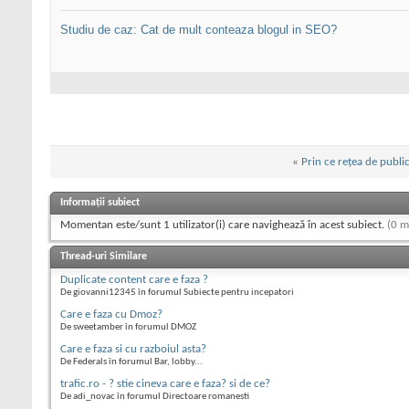
Studiu de caz: Cat de mult conteaza blogul in SEO?
«
Prin ce rețea de publ
Informații subiect
Momentan este/sunt 1 utilizator(i) care navighează în acest subiect.
(0 m
Thread-uri Similare
Duplicate content care e faza ?
De giovanni12345 în forumul Subiecte pentru incepatori
Care e faza cu Dmoz?
De sweetamber în forumul DMOZ
Care e faza si cu razboiul asta?
De Federals în forumul Bar, lobby...
trafic.ro - ? stie cineva care e faza? si de ce?
De adi_novac în forumul Directoare romanesti