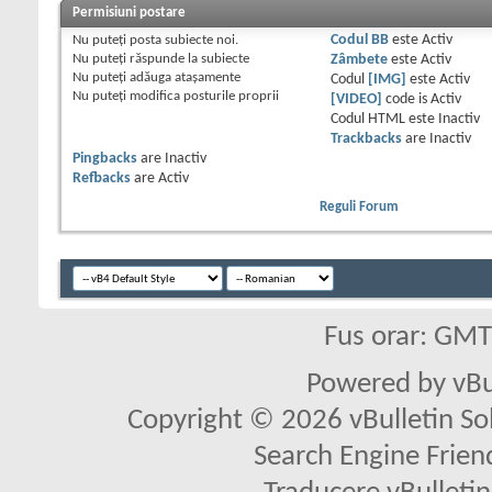
Permisiuni postare
Nu puteţi
posta subiecte noi.
Codul BB
este
Activ
Nu puteţi
răspunde la subiecte
Zâmbete
este
Activ
Nu puteţi
adăuga ataşamente
Codul
[IMG]
este
Activ
Nu puteţi
modifica posturile proprii
[VIDEO]
code is
Activ
Codul HTML este
Inactiv
Trackbacks
are
Inactiv
Pingbacks
are
Inactiv
Refbacks
are
Activ
Reguli Forum
Fus orar: GM
Powered by vBu
Copyright © 2026 vBulletin Solu
Search Engine Frien