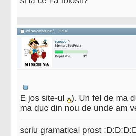
si la ce i-a folosit?
3rd November 2016,
17:04
scoopo
Membru SeoPedia
Reputatie:
32
E jos site-ul
). Un fel de ma d
ma duc din nou de unde am ve
scriu gramatical prost :D:D:D: