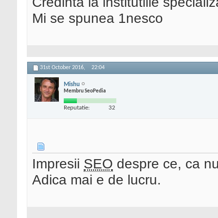
Credinta la institutiile special
Mi se spunea 1nesco
31st October 2016,
22:04
Mishu
Membru SeoPedia
Reputatie:
32
Impresii
SEO
despre ce, ca nu 
Adica mai e de lucru.