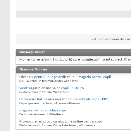
«
Am un domeniu de vanz
Informații subiect
Momentan este/sunt 1 utilizator(i) care navighează în acest subiect.
(0 m
Thread-uri Similare
Ofer 20$ pentru un logo dedicat unui magazin pentru copii
De I. Laurentiu în forumul Servicii web / Jobs
Vand magazin online haine copii - KIDO.ro
De danielbuca în forumul Website-uri
De vanzare linkuri nisa magazin online articole copii - PR2
De paulpadurariu în forumul Link-uri/Bannere
magazin online - produse copii
De fixbrain în forumul Website-uri
Promovare reciproca cu magazine online pentru copii
De danielbuca în forumul Comert electronic, e-Commerce