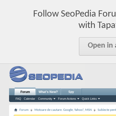
Follow SeoPedia For
with Tapa
Open in
Forum
What's New?
Spy
FAQ
Calendar
Community
Forum Actions
Quick Links
Forum
Motoare de cautare. Google, Yahoo!, MSN
Subiecte pent